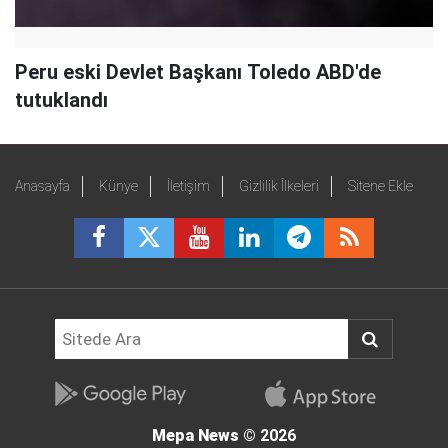
Peru eski Devlet Başkanı Toledo ABD'de
tutuklandı
Anasayfa
Künye
İletişim
Gizlilik İlkeleri
Sitene Ekle
Mepa News
© 2026