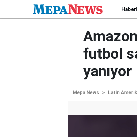
Haber
Amazonl
futbol 
yanıyor
Mepa News
>
Latin Ameri