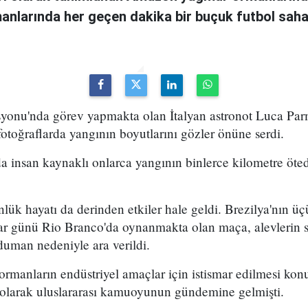
anlarında her geçen dakika bir buçuk futbol sah
asyonu'nda görev yapmakta olan İtalyan astronot Luca Par
fotoğraflarda yangının boyutlarını gözler önüne serdi.
 insan kaynaklı onlarca yangının binlerce kilometre öted
ük hayatı da derinden etkiler hale geldi. Brezilya'nın üç
zar günü Rio Branco'da oynanmakta olan maça, alevlerin 
uman nedeniyle ara verildi.
, ormanların endüstriyel amaçlar için istismar edilmesi ko
e olarak uluslararası kamuoyunun gündemine gelmişti.