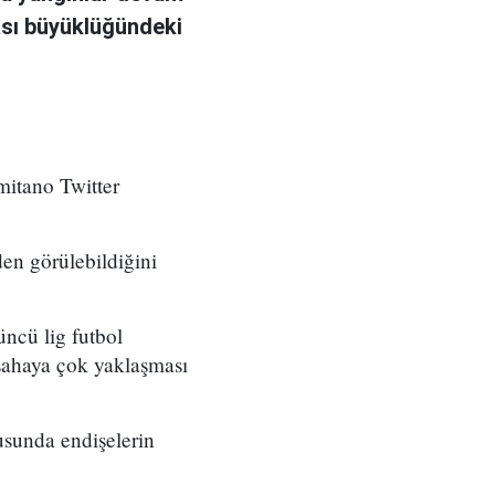
ası büyüklüğündeki
mitano Twitter
en görülebildiğini
üncü lig futbol
sahaya çok yaklaşması
nusunda endişelerin