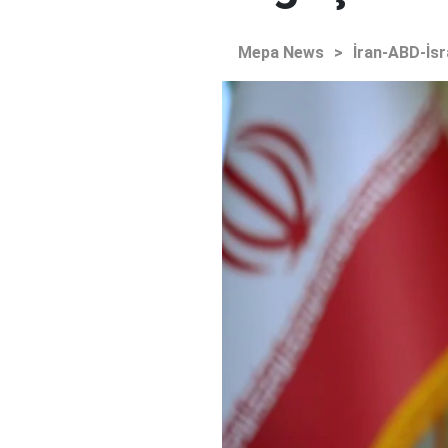
Mepa News
>
İran-ABD-İsr