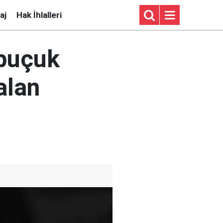
aj
Hak İhlalleri
 buçuk
alan