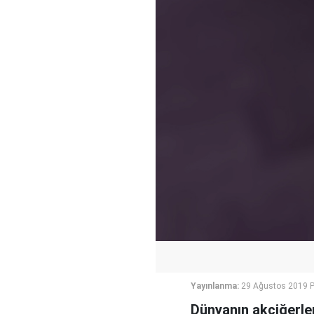
Yayınlanma:
29 Ağustos 2019 
Dünyanın akciğerle