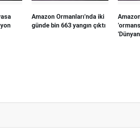
vasa
Amazon Ormanları'nda iki
Amazon
lyon
günde bin 663 yangın çıktı
'ormansı
'Dünyanı
tehdit a