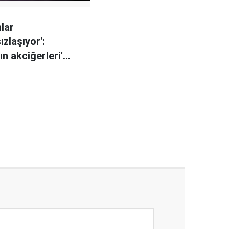
lar
zlaşıyor':
n akciğerleri'
ltında