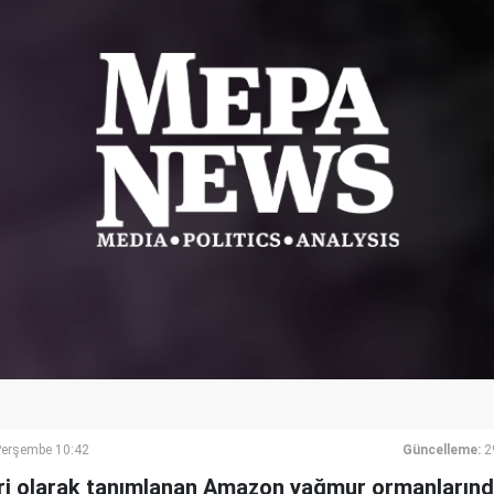
Perşembe 10:42
Güncelleme:
2
ri olarak tanımlanan Amazon yağmur ormanların