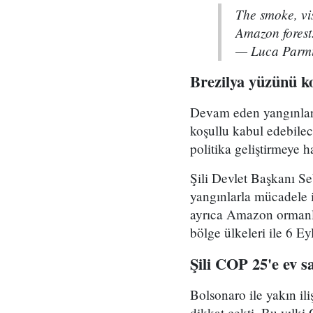
The smoke, vis
Amazon forest
— Luca Parmi
Brezilya yüzünü 
Devam eden yangınların
koşullu kabul edebilec
politika geliştirmeye 
Şili Devlet Başkanı S
yangınlarla mücadele iç
ayrıca Amazon ormanlar
bölge ülkeleri ile 6 E
Şili COP 25'e ev s
Bolsonaro ile yakın il
dikkat çekti. Bu yılki