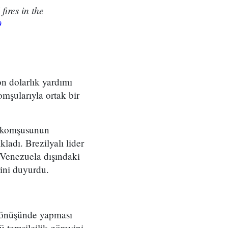
fires in the
9
n dolarlık yardımı
mşularıyla ortak bir
o komşusunun
ladı. Brezilyalı lider
 Venezuela dışındaki
rini duyurdu.
ı dönüşünde yapması
 temsilcilik görevini