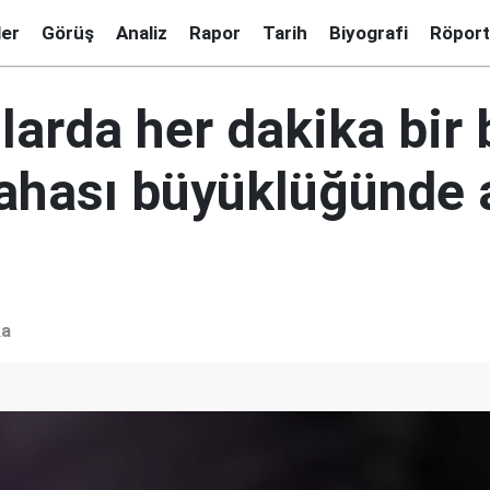
ler
Görüş
Analiz
Rapor
Tarih
Biyografi
Röport
arda her dakika bir
sahası büyüklüğünde 
ka