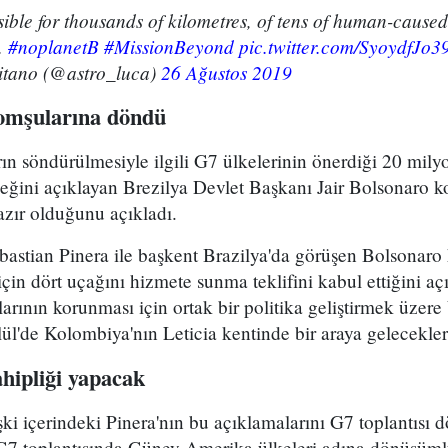
ible for thousands of kilometres, of tens of human-caused 
.
#noplanetB
#MissionBeyond
pic.twitter.com/SyoydfJo3
tano (@astro_luca)
26 Ağustos 2019
komşularına döndü
 söndürülmesiyle ilgili G7 ülkelerinin önerdiği 20 milyo
eğini açıklayan Brezilya Devlet Başkanı Jair Bolsonaro ko
hazır olduğunu açıkladı.
ebastian Pinera ile başkent Brazilya'da görüşen Bolsonar
in dört uçağını hizmete sunma teklifini kabul ettiğini açık
ının korunması için ortak bir politika geliştirmek üzere
ylül'de Kolombiya'nın Leticia kentinde bir araya gelecekle
ahipliği yapacak
işki içerindeki Pinera'nın bu açıklamalarını G7 toplantıs
 G7 toplantısında Güney Amerika ülkeleri adına dönüşümlü