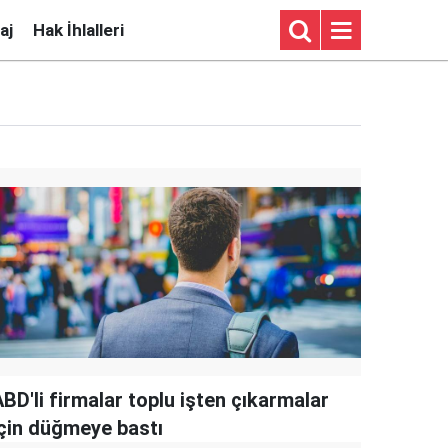
aj
Hak İhlalleri
BD'li firmalar toplu işten çıkarmalar
için düğmeye bastı