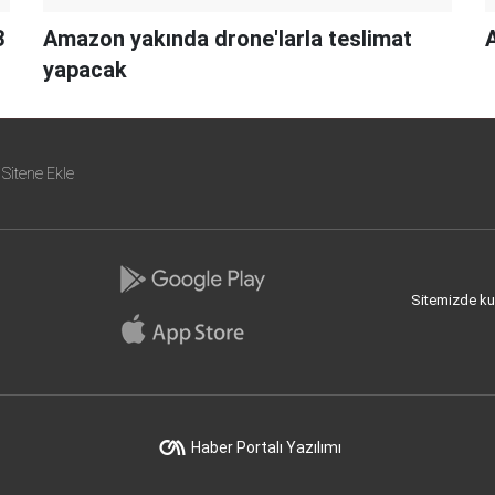
3
Amazon yakında drone'larla teslimat
A
yapacak
Sitene Ekle
Sitemizde kull
Haber Portalı Yazılımı