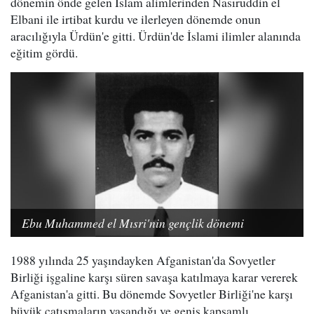
dönemin önde gelen İslam alimlerinden Nasıruddin el
Elbani ile irtibat kurdu ve ilerleyen dönemde onun
aracılığıyla Ürdün'e gitti. Ürdün'de İslami ilimler alanında
eğitim gördü.
Ebu Muhammed el Mısri'nin gençlik dönemi
1988 yılında 25 yaşındayken Afganistan'da Sovyetler
Birliği işgaline karşı süren savaşa katılmaya karar vererek
Afganistan'a gitti. Bu dönemde Sovyetler Birliği'ne karşı
büyük çatışmaların yaşandığı ve geniş kapsamlı