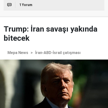
1 Yorum
Trump: İran savaşı yakında
bitecek
Mepa News
>
İran-ABD-İsrail çatışması