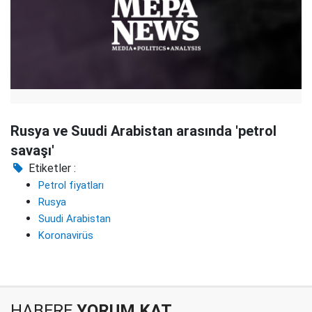
Rusya ve Suudi Arabistan arasında 'petrol
savaşı'
Etiketler :
Petrol fiyatları
Rusya
Suudi Arabistan
Koronavirüs
HABERE
YORUM KAT