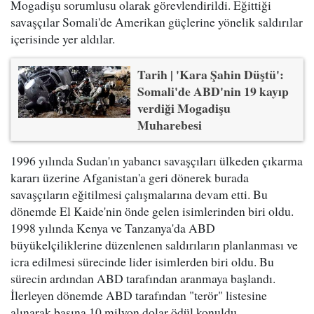
Mogadişu sorumlusu olarak görevlendirildi. Eğittiği
savaşçılar Somali'de Amerikan güçlerine yönelik saldırılar
içerisinde yer aldılar.
Tarih | 'Kara Şahin Düştü':
Somali'de ABD'nin 19 kayıp
verdiği Mogadişu
Muharebesi
1996 yılında Sudan'ın yabancı savaşçıları ülkeden çıkarma
kararı üzerine Afganistan'a geri dönerek burada
savaşçıların eğitilmesi çalışmalarına devam etti. Bu
dönemde El Kaide'nin önde gelen isimlerinden biri oldu.
1998 yılında Kenya ve Tanzanya'da ABD
büyükelçiliklerine düzenlenen saldırıların planlanması ve
icra edilmesi sürecinde lider isimlerden biri oldu. Bu
sürecin ardından ABD tarafından aranmaya başlandı.
İlerleyen dönemde ABD tarafından "terör" listesine
alınarak başına 10 milyon dolar ödül konuldu.