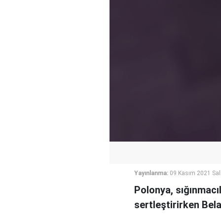
Yayınlanma:
09 Kasım 2021 Sal
Polonya, sığınmacıl
sertleştirirken Bel