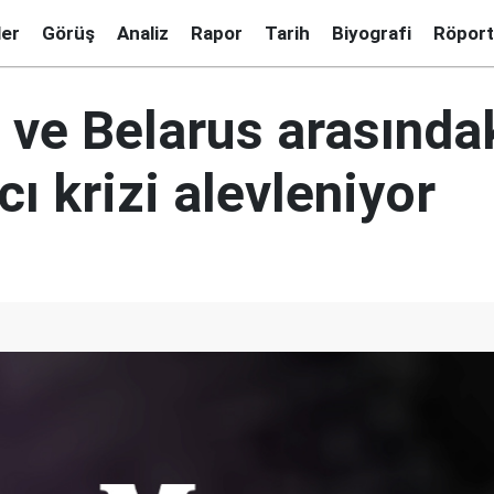
ler
Görüş
Analiz
Rapor
Tarih
Biyografi
Röport
 ve Belarus arasında
ı krizi alevleniyor