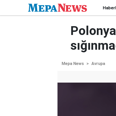
Haber
Polonya
sığınmac
Mepa News
>
Avrupa