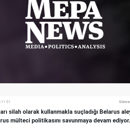
ı 11:51
Günce
arı silah olarak kullanmakla suçladığı Belarus al
arus mülteci politikasını savunmaya devam ediyor