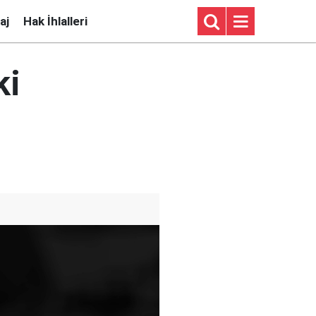
aj
Hak İhlalleri
ki