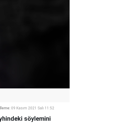
lleme:
09 Kasım 2021 Salı 11:52
eyhindeki söylemini
.