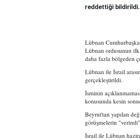
reddettiği bildirildi.
Lübnan Cumhurbaşkanlı
Lübnan ordusunun ilk 
daha fazla bölgeden çe
Lübnan ile İsrail ara
gerçekleştirildi.
İsminin açıklanmaması
konusunda kesin sonuç
Beyrut'tan yapılan de
görüşmelerin "verimli"
İsrail ile Lübnan hazir