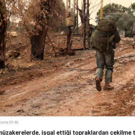
Cuma 09:40
 müzakerelerde, işgal ettiği topraklardan çekilme t