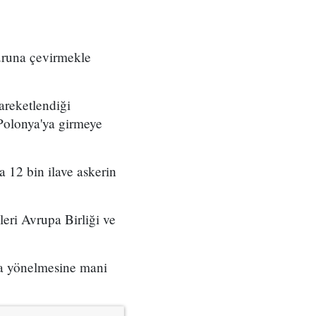
suruna çevirmekle
areketlendiği
 Polonya'ya girmeye
 12 bin ilave askerin
eri Avrupa Birliği ve
ra yönelmesine mani