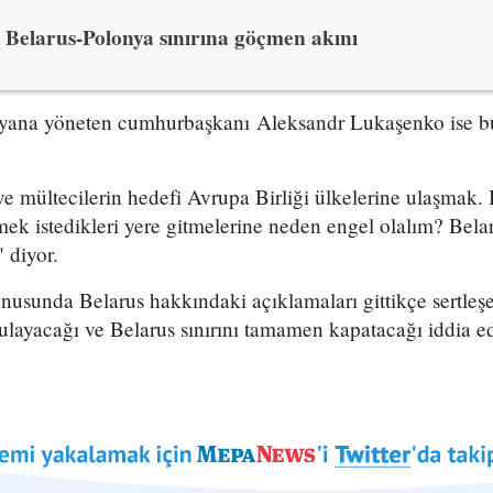
Belarus-Polonya sınırına göçmen akını
 yana yöneten cumhurbaşkanı Aleksandr Lukaşenko ise bu 
mültecilerin hedefi Avrupa Birliği ülkelerine ulaşmak.
tmek istedikleri yere gitmelerine neden engel olalım? Belar
 diyor.
usunda Belarus hakkındaki açıklamaları gittikçe sertleş
ulayacağı ve Belarus sınırını tamamen kapatacağı iddia ed