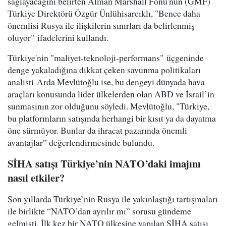
sağlayacağını belirten Alman Marshall Fonu'nun (GMF)
Türkiye Direktörü Özgür Ünlühisarcıklı, "Bence daha
önemlisi Rusya ile ilişkilerin sınırları da belirlenmiş
oluyor" ifadelerini kullandı.
Türkiye'nin "maliyet-teknoloji-performans" üçgeninde
denge yakaladığına dikkat çeken savunma politikaları
analisti Arda Mevlütoğlu ise, bu dengeyi dünyada hava
araçları konusunda lider ülkelerden olan ABD ve İsrail’in
sunmasının zor olduğunu söyledi. Mevlütoğlu, "Türkiye,
bu platformların satışında herhangi bir kısıt ya da dayatma
öne sürmüyor. Bunlar da ihracat pazarında önemli
avantajlar” değerlendirmesinde bulundu.
SİHA satışı Türkiye’nin NATO’daki imajını
nasıl etkiler?
Son yıllarda Türkiye’nin Rusya ile yakınlaştığı tartışmaları
ile birlikte “NATO’dan ayrılır mı” sorusu gündeme
gelmişti. İlk kez bir NATO ülkesine yapılan SİHA satışı