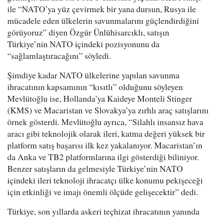
ile “NATO’ya yüz çevirmek bir yana dursun, Rusya ile
mücadele eden ülkelerin savunmalarını güçlendirdiğini
görüyoruz” diyen Özgür Ünlühisarcıklı, satışın
Türkiye’nin NATO içindeki pozisyonunu da
“sağlamlaştıracağını” söyledi.
Şimdiye kadar NATO ülkelerine yapılan savunma
ihracatının kapsamının “kısıtlı” olduğunu söyleyen
Mevlütoğlu ise, Hollanda’ya Kaideye Monteli Stinger
(KMS) ve Macaristan ve Slovakya’ya zırhlı araç satışlarını
örnek gösterdi. Mevlütoğlu ayrıca, “Silahlı insansız hava
aracı gibi teknolojik olarak ileri, katma değeri yüksek bir
platform satış başarısı ilk kez yakalanıyor. Macaristan’ın
da Anka ve TB2 platformlarına ilgi gösterdiği biliniyor.
Benzer satışların da gelmesiyle Türkiye’nin NATO
içindeki ileri teknoloji ihracatçı ülke konumu pekişeceği
için etkinliği ve imajı önemli ölçüde gelişecektir” dedi.
Türkiye, son yıllarda askeri teçhizat ihracatının yanında