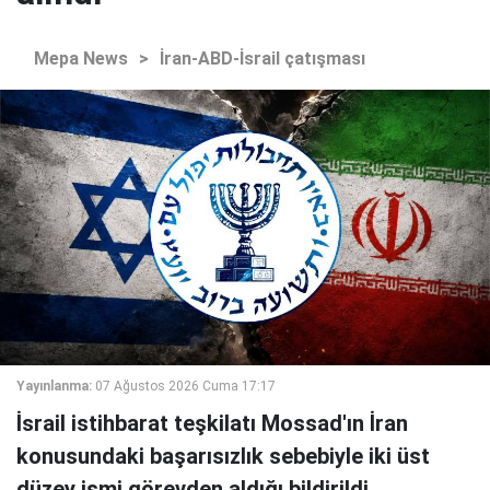
Mepa News
>
İran-ABD-İsrail çatışması
Yayınlanma:
07 Ağustos 2026 Cuma 17:17
İsrail istihbarat teşkilatı Mossad'ın İran
konusundaki başarısızlık sebebiyle iki üst
düzey ismi görevden aldığı bildirildi.