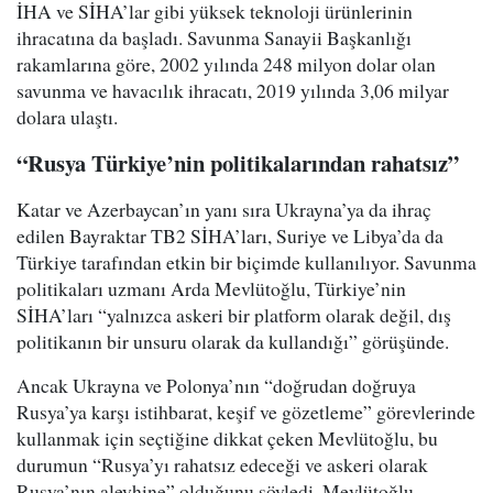
İHA ve SİHA’lar gibi yüksek teknoloji ürünlerinin
ihracatına da başladı. Savunma Sanayii Başkanlığı
rakamlarına göre, 2002 yılında 248 milyon dolar olan
savunma ve havacılık ihracatı, 2019 yılında 3,06 milyar
dolara ulaştı.
“Rusya Türkiye’nin politikalarından rahatsız”
Katar ve Azerbaycan’ın yanı sıra Ukrayna’ya da ihraç
edilen Bayraktar TB2 SİHA’ları, Suriye ve Libya’da da
Türkiye tarafından etkin bir biçimde kullanılıyor. Savunma
politikaları uzmanı Arda Mevlütoğlu, Türkiye’nin
SİHA’ları “yalnızca askeri bir platform olarak değil, dış
politikanın bir unsuru olarak da kullandığı” görüşünde.
Ancak Ukrayna ve Polonya’nın “doğrudan doğruya
Rusya’ya karşı istihbarat, keşif ve gözetleme” görevlerinde
kullanmak için seçtiğine dikkat çeken Mevlütoğlu, bu
durumun “Rusya’yı rahatsız edeceği ve askeri olarak
Rusya’nın aleyhine” olduğunu söyledi. Mevlütoğlu,