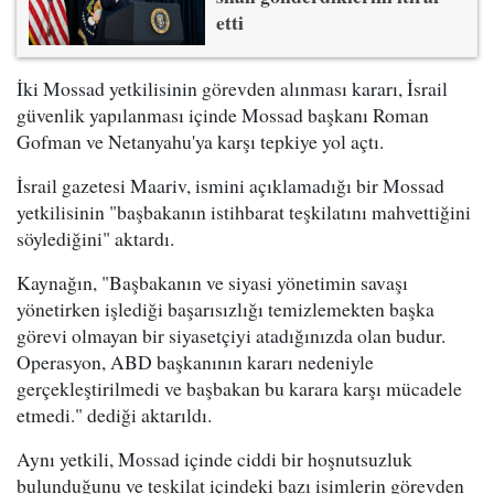
etti
İki Mossad yetkilisinin görevden alınması kararı, İsrail
güvenlik yapılanması içinde Mossad başkanı Roman
Gofman ve Netanyahu'ya karşı tepkiye yol açtı.
İsrail gazetesi Maariv, ismini açıklamadığı bir Mossad
yetkilisinin "başbakanın istihbarat teşkilatını mahvettiğini
söylediğini" aktardı.
Kaynağın, "Başbakanın ve siyasi yönetimin savaşı
yönetirken işlediği başarısızlığı temizlemekten başka
görevi olmayan bir siyasetçiyi atadığınızda olan budur.
Operasyon, ABD başkanının kararı nedeniyle
gerçekleştirilmedi ve başbakan bu karara karşı mücadele
etmedi." dediği aktarıldı.
Aynı yetkili, Mossad içinde ciddi bir hoşnutsuzluk
bulunduğunu ve teşkilat içindeki bazı isimlerin görevden