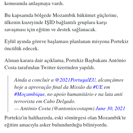
konusunda anlaşmaya vardı.
Bu kapsamda bölgede Mozambik hükümet güçlerine,
ülkenin kuzeyinde IŞİD bağlantılı gruplara karşı
savaşması için eğitim ve destek sağlanacak.
Eylül ayında göreve başlaması planlanan misyona Portekiz
öncülük edecek.
Alınan karara dair açıklama, Portekiz Başbakanı António
Costa tarafından Twitter üzerinden yapıldı.
Ainda a concluir a
@2021PortugalEU
, alcançámos
hoje a aprovação final da Missão da
#UE
em
#Moçambique
, no apoio humanitário e na luta anti
terrorista em Cabo Delgado.
— António Costa (@antoniocostapm)
June 30, 2021
Portekiz'in halihazırda, eski sömürgesi olan Mozambik'te
eğitim amacıyla asker bulundurduğu biliniyordu.