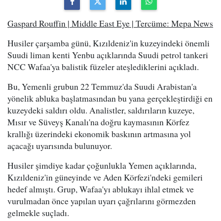
Gaspard Rouffin | Middle East Eye | Tercüme: Mepa News
Husiler çarşamba günü, Kızıldeniz'in kuzeyindeki önemli
Suudi liman kenti Yenbu açıklarında Suudi petrol tankeri
NCC Wafaa'ya balistik füzeler ateşlediklerini açıkladı.
Bu, Yemenli grubun 22 Temmuz'da Suudi Arabistan'a
yönelik abluka başlatmasından bu yana gerçekleştirdiği en
kuzeydeki saldırı oldu. Analistler, saldırıların kuzeye,
Mısır ve Süveyş Kanalı'na doğru kaymasının Körfez
krallığı üzerindeki ekonomik baskının artmasına yol
açacağı uyarısında bulunuyor.
Husiler şimdiye kadar çoğunlukla Yemen açıklarında,
Kızıldeniz'in güneyinde ve Aden Körfezi'ndeki gemileri
hedef almıştı. Grup, Wafaa'yı ablukayı ihlal etmek ve
vurulmadan önce yapılan uyarı çağrılarını görmezden
gelmekle suçladı.