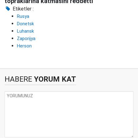
topraklarına katmasını reddetti
Etiketler :
Rusya
Donetsk
Luhansk
Zaporijya
Herson
HABERE
YORUM KAT