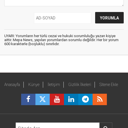
UYARI: Yorumların her türlü cezai ve hukuki sorumluluğu yazan kişiye
aittir. Mepa News, yapılan yorumlardan sorumlu değildir. Her bir yorum
600 karakterle (boşluklu) sınırlıdır.
Anasayfa
Künye
İletişim
Gizlilik İlkeleri
Sitene Ekle