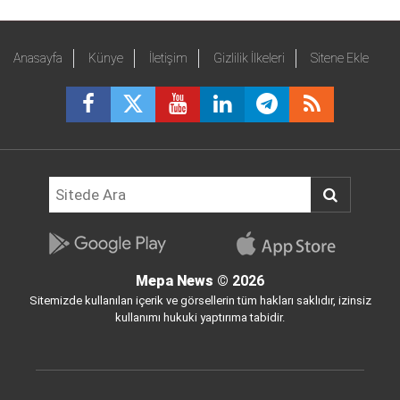
Anasayfa
Künye
İletişim
Gizlilik İlkeleri
Sitene Ekle
Mepa News
© 2026
Sitemizde kullanılan içerik ve görsellerin tüm hakları saklıdır, izinsiz
kullanımı hukuki yaptırıma tabidir.