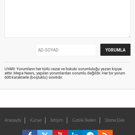
UYARI: Yorumların her türlü cezai ve hukuki sorumluluğu yazan kişiye
aittir. Mepa News, yapılan yorumlardan sorumlu değildir. Her bir yorum
600 karakterle (boşluklu) sınırlıdır.
Anasayfa
Künye
İletişim
Gizlilik İlkeleri
Sitene Ekle