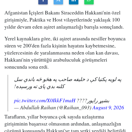
Afganistan İçişleri Bakanı Siraceddin Hakkani'nin özel
girişimiyle, Paktika ve Host vilayetlerinde yaklaşık 100
yıldır devam eden aşiret anlaşmazlığı barışla sonuçlandı.
Yerel kaynaklara göre, iki aşiret arasında nesiller boyunca
süren ve 200'den fazla kişinin hayatını kaybetmesine,
yüzlercesinin de yaralanmasına neden olan kan davası,
Hakkani'nin yürüttüğü arabuluculuk görüşmeleri
sonucunda sona erdi.
په لویه پکتیا کې د خلیفه صاحب په هڅو څه باندې سل
کلنه بدي پای ته ورسېده!
pic.twitter.com/X0IkkF1maH
بشپړ راپور????
— Abdullah Raihan (@Raihan_093)
August 9, 2026
Tarafların, yıllar boyunca çok sayıda uzlaştırma
girişiminin başarısız olmasının ardından, anlaşmazlığın
çözümü konusunda Hakkani'ye tam yetki verdiği belirtildi.