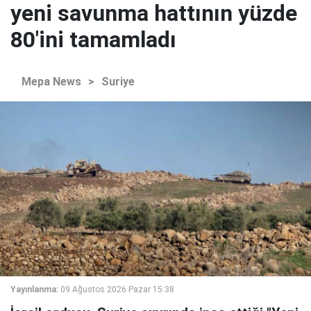
yeni savunma hattının yüzde
80'ini tamamladı
Mepa News
>
Suriye
Yayınlanma:
09 Ağustos 2026 Pazar 15:38