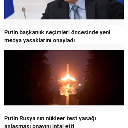
Putin başkanlık seçimleri öncesinde yeni
medya yasaklarını onayladı
Putin Rusya'nın nükleer test yasağı
anlaşması onayını iptal etti