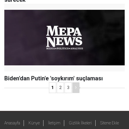
Biden'dan Putin'e 'soykırım' suçlaması
1
2
3
Anasayfa
Künye
İletişim
Gizlilik İlkeleri
Sitene Ekle