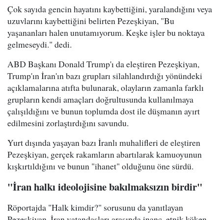
Çok sayıda gencin hayatını kaybettiğini, yaralandığını veya
uzuvlarını kaybettiğini belirten Pezeşkiyan, "Bu
yaşananları halen unutamıyorum. Keşke işler bu noktaya
gelmeseydi." dedi.
ABD Başkanı Donald Trump'ı da eleştiren Pezeşkiyan,
Trump'ın İran'ın bazı grupları silahlandırdığı yönündeki
açıklamalarına atıfta bulunarak, olayların zamanla farklı
grupların kendi amaçları doğrultusunda kullanılmaya
çalışıldığını ve bunun toplumda dost ile düşmanın ayırt
edilmesini zorlaştırdığını savundu.
Yurt dışında yaşayan bazı İranlı muhalifleri de eleştiren
Pezeşkiyan, gerçek rakamların abartılarak kamuoyunun
kışkırtıldığını ve bunun "ihanet" olduğunu öne sürdü.
"İran halkı ideolojisine bakılmaksızın birdir"
Röportajda "Halk kimdir?" sorusunu da yanıtlayan
Pezeşkiyan, İran vatandaşları arasında inanç, etnik köken,