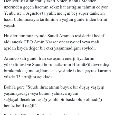
Denizcilik istihbaratı şirketi Kpler, Babu'l Mendeb
üzerinden geçen hacmin sekiz kat arttığını tahmin ediyor.
Yenbu ise 1 Ağustos'ta yükleme için beş süper tankerin
hazır bulunmasıyla tarihinin en yoğun günlerinden birini
yaşadı.
Husiler temmuz ayında Saudi Aramco tesislerini hedef
aldı ancak CEO Amin Nasser operasyonel veya mali
açıdan kayda değer bir etki yaşanmadığını söyledi.
Aramco salı günü, İran savaşının enerji fiyatlarını
yükseltmesi ve Suudi boru hatlarının Hürmüz'ü devre dışı
bırakarak taşıma sağlaması sayesinde ikinci çeyrek karının
yüzde 33 arttığını açıkladı.
Bohl'a göre "Suudi ihracatının büyük bir düşüş yaşayıp
yaşamayacağı veya bunun yalnızca uyum
sağlayabilecekleri aşağı yönlü bir baskı olup olmadığı
henüz belli değil".