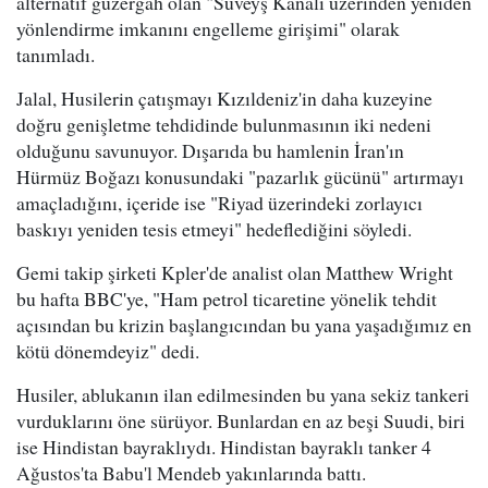
alternatif güzergah olan "Süveyş Kanalı üzerinden yeniden
yönlendirme imkanını engelleme girişimi" olarak
tanımladı.
Jalal, Husilerin çatışmayı Kızıldeniz'in daha kuzeyine
doğru genişletme tehdidinde bulunmasının iki nedeni
olduğunu savunuyor. Dışarıda bu hamlenin İran'ın
Hürmüz Boğazı konusundaki "pazarlık gücünü" artırmayı
amaçladığını, içeride ise "Riyad üzerindeki zorlayıcı
baskıyı yeniden tesis etmeyi" hedeflediğini söyledi.
Gemi takip şirketi Kpler'de analist olan Matthew Wright
bu hafta BBC'ye, "Ham petrol ticaretine yönelik tehdit
açısından bu krizin başlangıcından bu yana yaşadığımız en
kötü dönemdeyiz" dedi.
Husiler, ablukanın ilan edilmesinden bu yana sekiz tankeri
vurduklarını öne sürüyor. Bunlardan en az beşi Suudi, biri
ise Hindistan bayraklıydı. Hindistan bayraklı tanker 4
Ağustos'ta Babu'l Mendeb yakınlarında battı.