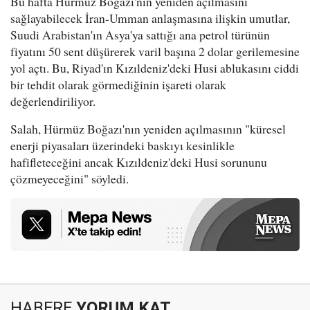
Bu hafta Hürmüz Boğazı'nın yeniden açılmasını
sağlayabilecek İran-Umman anlaşmasına ilişkin umutlar,
Suudi Arabistan'ın Asya'ya sattığı ana petrol türünün
fiyatını 50 sent düşürerek varil başına 2 dolar gerilemesine
yol açtı. Bu, Riyad'ın Kızıldeniz'deki Husi ablukasını ciddi
bir tehdit olarak görmediğinin işareti olarak
değerlendiriliyor.
Salah, Hürmüz Boğazı'nın yeniden açılmasının "küresel
enerji piyasaları üzerindeki baskıyı kesinlikle
hafifleteceğini ancak Kızıldeniz'deki Husi sorununu
çözmeyeceğini" söyledi.
HABERE
YORUM KAT