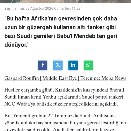
Yayınlanma:
08 Ağustos 2026 Cumartesi 16:28
"Bu hafta Afrika'nın çevresinden çok daha
uzun bir güzergah kullanan altı tanker gibi
bazı Suudi gemileri Babu'l Mendeb'ten geri
dönüyor."
Gaspard Rouffin | Middle East Eye | Tercüme: Mepa News
Husiler çarşamba günü, Kızıldeniz'in kuzeyindeki önemli
Suudi liman kenti Yenbu açıklarında Suudi petrol tankeri
NCC Wafaa'ya balistik füzeler ateşlediklerini açıkladı.
Bu, Yemenli grubun 22 Temmuz'da Suudi Arabistan'a
yönelik abluka başlatmasından bu yana gerçekleştirdiği en
kuzeydeki saldırı oldu. Analistler, saldırıların kuzeye,