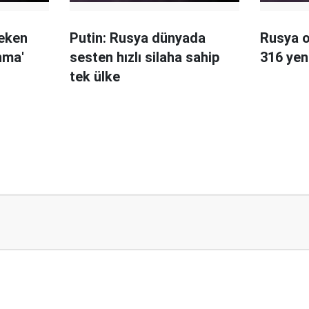
çeken
Putin: Rusya dünyada
Rusya o
nma'
sesten hızlı silaha sahip
316 yen
tek ülke