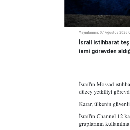
Yayınlanma:
07 Ağustos 2026 
İsrail istihbarat te
ismi görevden aldığı 
İsrail'in Mossad istihb
düzey yetkiliyi görevd
Karar, ülkenin güvenli
İsrail'in Channel 12 k
gruplarının kullanılma