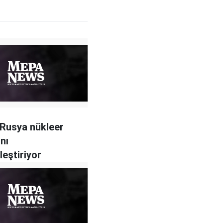
Rusya nükleer
ını
eştiriyor