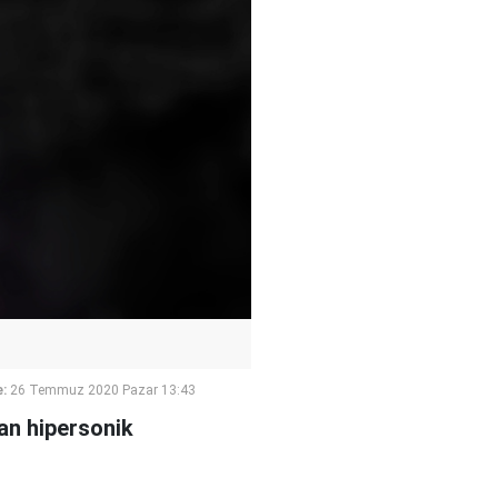
:
26 Temmuz 2020 Pazar 13:43
yan hipersonik