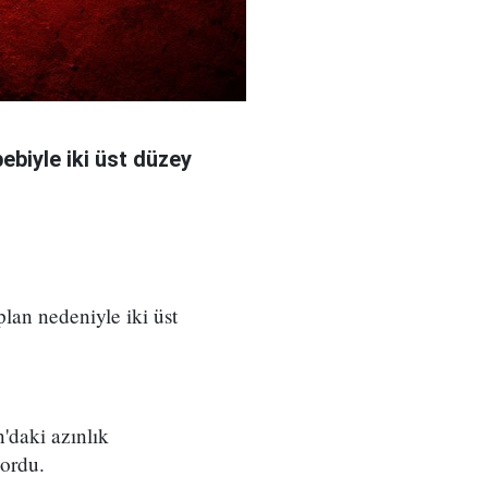
bebiyle iki üst düzey
 plan nedeniyle iki üst
'daki azınlık
yordu.