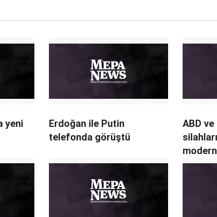
 yeni
Erdoğan ile Putin
ABD ve 
telefonda görüştü
silahlar
modernl