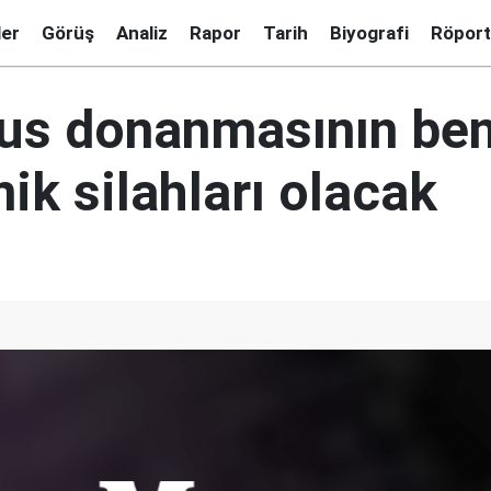
ler
Görüş
Analiz
Rapor
Tarih
Biyografi
Röport
Rus donanmasının be
ik silahları olacak