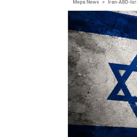
Mepa News
>
İran-ABD-İsr