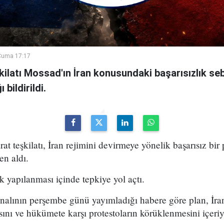
Cuma 17:17
şkilatı Mossad'ın İran konusundaki başarısızlık se
bildirildi.
arat teşkilatı, İran rejimini devirmeye yönelik başarısız bir
en aldı.
k yapılanması içinde tepkiye yol açtı.
analının perşembe günü yayımladığı habere göre plan, İran
sını ve hükümete karşı protestoların körüklenmesini içeri