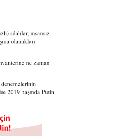
i
ı) silahlar, insansız
aşma olanakları
envanterine ne zaman
n denemelerinin
 ise 2019 başında Putin