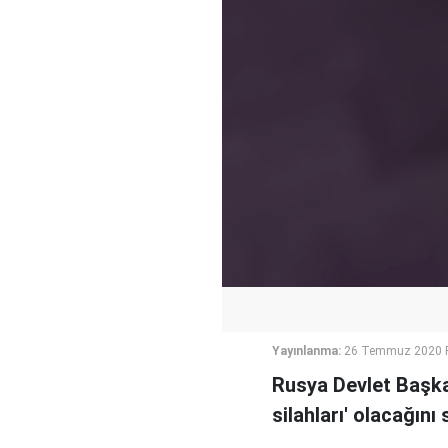
Yayınlanma:
26 Temmuz 2020 P
Rusya Devlet Başkan
silahları' olacağını 