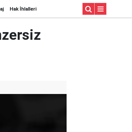
aj
Hak İhlalleri
nzersiz