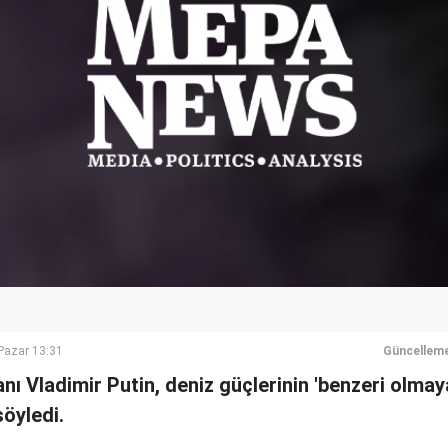
azar 13:31
Güncelleme
ı Vladimir Putin, deniz güçlerinin 'benzeri olma
söyledi.