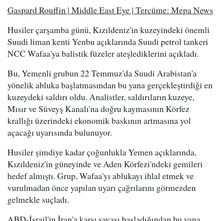
Gaspard Rouffin | Middle East Eye | Tercüme: Mepa News
Husiler çarşamba günü, Kızıldeniz'in kuzeyindeki önemli
Suudi liman kenti Yenbu açıklarında Suudi petrol tankeri
NCC Wafaa'ya balistik füzeler ateşlediklerini açıkladı.
Bu, Yemenli grubun 22 Temmuz'da Suudi Arabistan'a
yönelik abluka başlatmasından bu yana gerçekleştirdiği en
kuzeydeki saldırı oldu. Analistler, saldırıların kuzeye,
Mısır ve Süveyş Kanalı'na doğru kaymasının Körfez
krallığı üzerindeki ekonomik baskının artmasına yol
açacağı uyarısında bulunuyor.
Husiler şimdiye kadar çoğunlukla Yemen açıklarında,
Kızıldeniz'in güneyinde ve Aden Körfezi'ndeki gemileri
hedef almıştı. Grup, Wafaa'yı ablukayı ihlal etmek ve
vurulmadan önce yapılan uyarı çağrılarını görmezden
gelmekle suçladı.
ABD-İsrail'in İran'a karşı savaşı başladığından bu yana