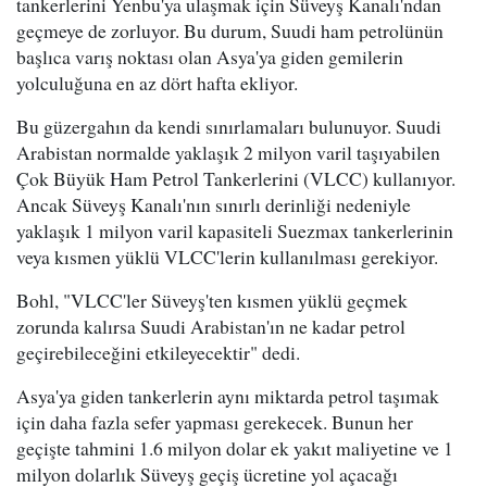
tankerlerini Yenbu'ya ulaşmak için Süveyş Kanalı'ndan
geçmeye de zorluyor. Bu durum, Suudi ham petrolünün
başlıca varış noktası olan Asya'ya giden gemilerin
yolculuğuna en az dört hafta ekliyor.
Bu güzergahın da kendi sınırlamaları bulunuyor. Suudi
Arabistan normalde yaklaşık 2 milyon varil taşıyabilen
Çok Büyük Ham Petrol Tankerlerini (VLCC) kullanıyor.
Ancak Süveyş Kanalı'nın sınırlı derinliği nedeniyle
yaklaşık 1 milyon varil kapasiteli Suezmax tankerlerinin
veya kısmen yüklü VLCC'lerin kullanılması gerekiyor.
Bohl, "VLCC'ler Süveyş'ten kısmen yüklü geçmek
zorunda kalırsa Suudi Arabistan'ın ne kadar petrol
geçirebileceğini etkileyecektir" dedi.
Asya'ya giden tankerlerin aynı miktarda petrol taşımak
için daha fazla sefer yapması gerekecek. Bunun her
geçişte tahmini 1.6 milyon dolar ek yakıt maliyetine ve 1
milyon dolarlık Süveyş geçiş ücretine yol açacağı