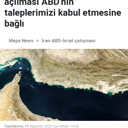
açılması ABD'nin
taleplerimizi kabul etmesine
bağlı
Mepa News
>
İran-ABD-İsrail çatışması
Yayınlanma:
08 Ağustos 2026 Cumartesi 14:36