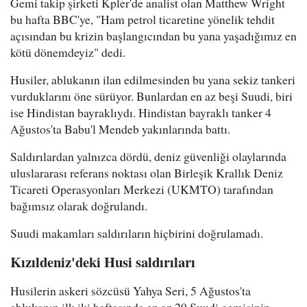
Gemi takip şirketi Kpler'de analist olan Matthew Wright
bu hafta BBC'ye, "Ham petrol ticaretine yönelik tehdit
açısından bu krizin başlangıcından bu yana yaşadığımız en
kötü dönemdeyiz" dedi.
Husiler, ablukanın ilan edilmesinden bu yana sekiz tankeri
vurduklarını öne sürüyor. Bunlardan en az beşi Suudi, biri
ise Hindistan bayraklıydı. Hindistan bayraklı tanker 4
Ağustos'ta Babu'l Mendeb yakınlarında battı.
Saldırılardan yalnızca dördü, deniz güvenliği olaylarında
uluslararası referans noktası olan Birleşik Krallık Deniz
Ticareti Operasyonları Merkezi (UKMTO) tarafından
bağımsız olarak doğrulandı.
Suudi makamları saldırıların hiçbirini doğrulamadı.
Kızıldeniz'deki Husi saldırıları
Husilerin askeri sözcüsü Yahya Seri, 5 Ağustos'ta
ablukanın ilk iki haftasında en az 29 Suudi gemisinin