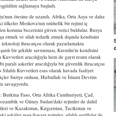
 eşgüdüm sağlamaya başladı.
u'nun ötesine de uzandı. Afrika, Orta Asya ve daha
 ülkeler Moskova'nın müttefik bir rejimi iç
den koruma becerisini güven verici buldular. Rusya
şa etmek ve silah tedarik etmek dışında kendisini
a teknoloji ihracatçısı olarak pazarlamakta
d
şarılı bir şekilde savunması, Kremlin'in kendisini
 Kuvvetleri aracılığıyla hem de gayri resmi olarak
i paralı askerler aracılığıyla bir güvenlik ihracatçısı
s Silahlı Kuvvetleri esas olarak havada faaliyet
güçler Suriye ordusu, Hizbullah ve İslami Devrim
da savaşıyordu.
: Burkina Faso, Orta Afrika Cumhuriyeti, Çad,
ozambik ve Güney Sudan'daki rejimler de dahil
eri ve Kazakistan, Kırgızistan, Tacikistan ve
i seküler post-Sovyet rejimler, silahlı gerillalar ile