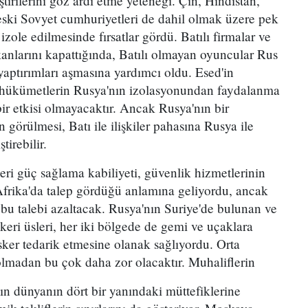
tirilerini göz ardı etme yeteneği. Çin, Hindistan,
ski Sovyet cumhuriyetleri de dahil olmak üzere pek
zole edilmesinde fırsatlar gördü. Batılı firmalar ve
kanlarını kapattığında, Batılı olmayan oyuncular Rus
yaptırımları aşmasına yardımcı oldu. Esed'in
e hükümetlerin Rusya'nın izolasyonundan faydalanma
ir etkisi olmayacaktır. Ancak Rusya'nın bir
 görülmesi, Batı ile ilişkiler pahasına Rusya ile
tirebilir.
eri güç sağlama kabiliyeti, güvenlik hizmetlerinin
rika'da talep gördüğü anlamına geliyordu, ancak
u talebi azaltacak. Rusya'nın Suriye'de bulunan ve
keri üsleri, her iki bölgede de gemi ve uçaklara
sker tedarik etmesine olanak sağlıyordu. Orta
 olmadan bu çok daha zor olacaktır. Muhaliflerin
nın dünyanın dört bir yanındaki müttefiklerine