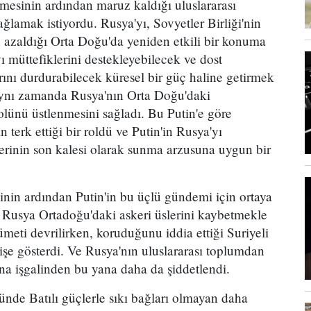
tmesinin ardından maruz kaldığı uluslararası
ğlamak istiyordu. Rusya'yı, Sovyetler Birliği'nin
 azaldığı Orta Doğu'da yeniden etkili bir konuma
ı müttefiklerini destekleyebilecek ve dost
ını durdurabilecek küresel bir güç haline getirmek
 aynı zamanda Rusya'nın Orta Doğu'daki
olünü üstlenmesini sağladı. Bu Putin'e göre
 terk ettiği bir roldü ve Putin'in Rusya'yı
lerinin son kalesi olarak sunma arzusuna uygun bir
inin ardından Putin'in bu üçlü gündemi için ortaya
. Rusya Ortadoğu'daki askeri üslerini kaybetmekle
ümeti devrilirken, koruduğunu iddia ettiği Suriyeli
dişe gösterdi. Ve Rusya'nın uluslararası toplumdan
a işgalinden bu yana daha da şiddetlendi.
nde Batılı güçlerle sıkı bağları olmayan daha