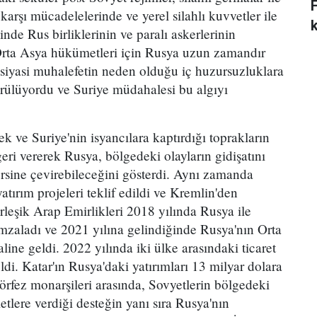
 karşı mücadelelerinde ve yerel silahlı kuvvetler ile
nde Rus birliklerinin ve paralı askerlerinin
Orta Asya hükümetleri için Rusya uzun zamandır
i siyasi muhalefetin neden olduğu iç huzursuzluklara
örülüyordu ve Suriye müdahalesi bu algıyı
k ve Suriye'nin isyancılara kaptırdığı toprakların
ri vererek Rusya, bölgedeki olayların gidişatını
tersine çevirebileceğini gösterdi. Aynı zamanda
atırım projeleri teklif edildi ve Kremlin'den
irleşik Arap Emirlikleri 2018 yılında Rusya ile
 imzaladı ve 2021 yılına gelindiğinde Rusya'nın Orta
line geldi. 2022 yılında iki ülke arasındaki ticaret
di. Katar'ın Rusya'daki yatırımları 13 milyar dolara
 Körfez monarşileri arasında, Sovyetlerin bölgedeki
tlere verdiği desteğin yanı sıra Rusya'nın