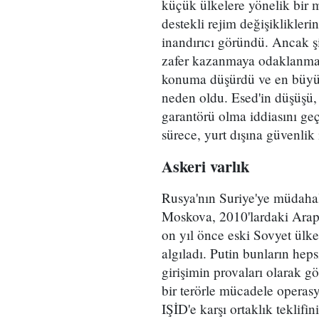
küçük ülkelere yönelik bir me
destekli rejim değişiklikler
inandırıcı göründü. Ancak şi
zafer kazanmaya odaklanması 
konuma düşürdü ve en büyük 
neden oldu. Esed'in düşüşü, 
garantörü olma iddiasını geç
sürece, yurt dışına güvenli
Askeri varlık
Rusya'nın Suriye'ye müdahale
Moskova, 2010'lardaki Arap 
on yıl önce eski Sovyet ülkel
algıladı. Putin bunların heps
girişimin provaları olarak g
bir terörle mücadele operasy
IŞİD'e karşı ortaklık teklifi