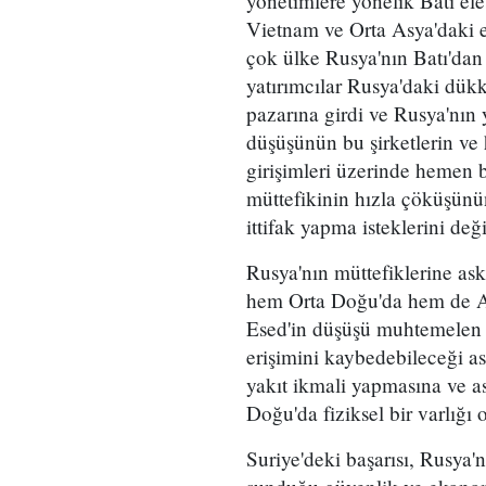
yönetimlere yönelik Batı eleş
Vietnam ve Orta Asya'daki e
çok ülke Rusya'nın Batı'dan i
yatırımcılar Rusya'daki dük
pazarına girdi ve Rusya'nın 
düşüşünün bu şirketlerin v
girişimleri üzerinde hemen b
müttefikinin hızla çöküşünün
ittifak yapma isteklerini değiş
Rusya'nın müttefiklerine ask
hem Orta Doğu'da hem de Af
Esed'in düşüşü muhtemelen b
erişimini kaybedebileceği as
yakıt ikmali yapmasına ve a
Doğu'da fiziksel bir varlığı
Suriye'deki başarısı, Rusya'