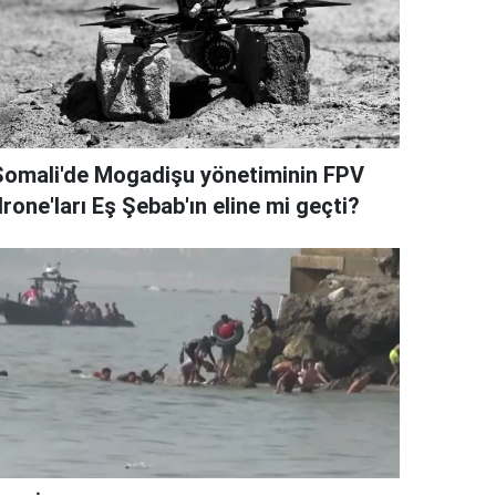
Somali'de Mogadişu yönetiminin FPV
rone'ları Eş Şebab'ın eline mi geçti?