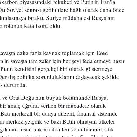
okarbon piyasasındaki rekabeti ve Putin'in İran'la
u Sovyet sonrası gerilimlere bağlı olarak daha önce
yakınlaşmaya bıraktı. Suriye müdahalesi Rusya'nın
ı rolünün katalizörü oldu.
savaşta daha fazla kaynak toplamak için Esed
'in savaşta tam zafer için her şeyi feda etmeye hazır
Putin kendisini gerçekçi biri olarak göstermeye
ğer dış politika zorunluluklarını dışlayacak şekilde
ış durumda.
ka ve Orta Doğu'nun büyük bölümünde Rusya,
 bir amaç uğruna verilen bir mücadele olarak
Batı merkezli bir dünya düzeni, finansal sistemde
i merkeziyetçilik ve bazı Batılı olmayan ülkeler
gılanan insan hakları ihlalleri ve antidemokratik