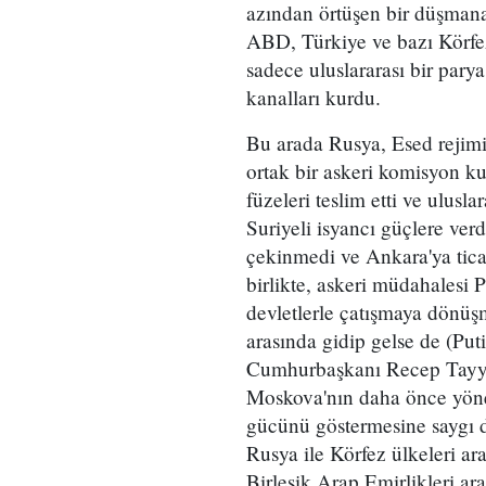
azından örtüşen bir düşmana 
ABD, Türkiye ve bazı Körfez
sadece uluslararası bir parya
kanalları kurdu.
Bu arada Rusya, Esed rejimini
ortak bir askeri komisyon k
füzeleri teslim etti ve ulusla
Suriyeli isyancı güçlere ver
çekinmedi ve Ankara'ya ticar
birlikte, askeri müdahalesi 
devletlerle çatışmaya dönüşm
arasında gidip gelse de (Put
Cumhurbaşkanı Recep Tayyip
Moskova'nın daha önce yönet
gücünü göstermesine saygı d
Rusya ile Körfez ülkeleri ara
Birleşik Arap Emirlikleri ara