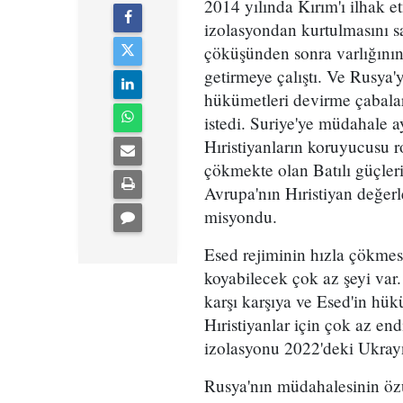
2014 yılında Kırım'ı ilhak e
izolasyondan kurtulmasını sa
çöküşünden sonra varlığının
getirmeye çalıştı. Ve Rusya'y
hükümetleri devirme çabalar
istedi. Suriye'ye müdahale
Hıristiyanların koruyucusu r
çökmekte olan Batılı güçlerin
Avrupa'nın Hıristiyan değer
misyondu.
Esed rejiminin hızla çökmes
koyabilecek çok az şeyi var
karşı karşıya ve Esed'in hük
Hıristiyanlar için çok az en
izolasyonu 2022'deki Ukrayn
Rusya'nın müdahalesinin özü