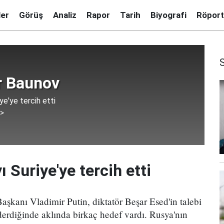
ler
Görüş
Analiz
Rapor
Tarih
Biyografi
Röport
r Baunov
ye'ye tercih etti
 >
 Suriye'ye tercih etti
aşkanı Vladimir Putin, diktatör Beşar Esed'in talebi
derdiğinde aklında birkaç hedef vardı. Rusya'nın