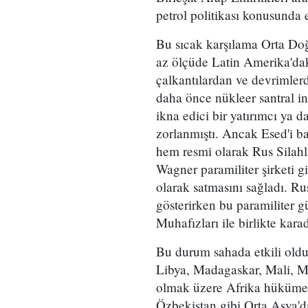
petrol politikası konusunda
Bu sıcak karşılama Orta Doğ
az ölçüde Latin Amerika'daki
çalkantılardan ve devrimler
daha önce nükleer santral in
ikna edici bir yatırımcı ya d
zorlanmıştı. Ancak Esed'i ba
hem resmi olarak Rus Silahlı
Wagner paramiliter şirketi gib
olarak satmasını sağladı. Ru
gösterirken bu paramiliter 
Muhafızları ile birlikte kara
Bu durum sahada etkili oldu
Libya, Madagaskar, Mali, M
olmak üzere Afrika hükümetl
Özbekistan gibi Orta Asya'dak