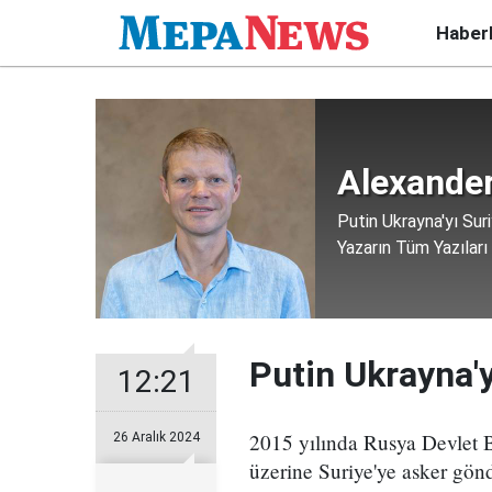
Haber
Alexande
Putin Ukrayna'yı Suri
Yazarın Tüm Yazıları
Putin Ukrayna'yı
12:21
2015 yılında Rusya Devlet B
26 Aralık 2024
üzerine Suriye'ye asker gön