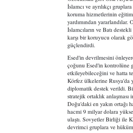
İslamcı ve ayrılıkçı gruplara
koruma hizmetlerinin eğitimi
yardımından yararlandılar. 
İslamcıların ve Batı destekl
karşı bir koruyucu olarak g
güçlendirdi.
Esed'in devrilmesini önleyere
çoğunu Esed'in kontrolüne ge
etkileyebileceğini ve hatta 
Körfez ülkelerine Rusya'da y
diplomatik destek verildi. B
stratejik ortaklık anlaşması
Doğu'daki en yakın ortağı ha
hacmi 9 milyar dolara yüksel
ulaştı. Sovyetler Birliği ile
devrimci gruplara ve hüküme