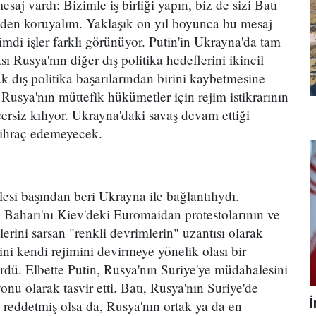
saj vardı: Bizimle iş birliği yapın, biz de sizi Batı
inden koruyalım. Yaklaşık on yıl boyunca bu mesaj
mdi işler farklı görünüyor. Putin'in Ukrayna'da tam
Rusya'nın diğer dış politika hedeflerini ikincil
dış politika başarılarından birini kaybetmesine
Rusya'nın müttefik hükümetler için rejim istikrarının
ersiz kılıyor. Ukrayna'daki savaş devam ettiği
k ihraç edemeyecek.
si başından beri Ukrayna ile bağlantılıydı.
Baharı'nı Kiev'deki Euromaidan protestolarının ve
erini sarsan "renkli devrimlerin" uzantısı olarak
ini kendi rejimini devirmeye yönelik olası bir
ördü. Elbette Putin, Rusya'nın Suriye'ye müdahalesini
onu olarak tasvir etti. Batı, Rusya'nın Suriye'de
ni reddetmiş olsa da, Rusya'nın ortak ya da en