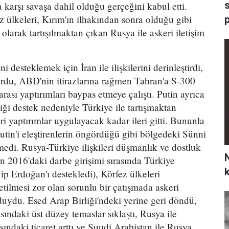
s
karşı savaşa dahil olduğu gerçeğini kabul etti.
 ülkeleri, Kırım'ın ilhakından sonra olduğu gibi
p
 olarak tartışılmaktan çıkan Rusya ile askeri iletişim
 desteklemek için İran ile ilişkilerini derinleştirdi,
urdu, ABD'nin itirazlarına rağmen Tahran'a S-300
rarası yaptırımları baypas etmeye çalıştı. Putin ayrıca
diği destek nedeniyle Türkiye ile tartışmaktan
i yaptırımlar uygulayacak kadar ileri gitti. Bununla
Putin'i eleştirenlerin öngördüğü gibi bölgedeki Sünni
edi. Rusya-Türkiye ilişkileri düşmanlık ve dostluk
N
in 2016'daki darbe girişimi sırasında Türkiye
 Erdoğan'ı destekledi), Körfez ülkeleri
ilmesi zor olan sorunlu bir çatışmada askeri
uydu. Esed Arap Birliği'ndeki yerine geri döndü,
sındaki üst düzey temaslar sıklaştı, Rusya ile
sındaki ticaret arttı ve Suudi Arabistan ile Rusya