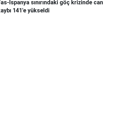
Fas-İspanya sınırındaki göç krizinde can
kaybı 141'e yükseldi