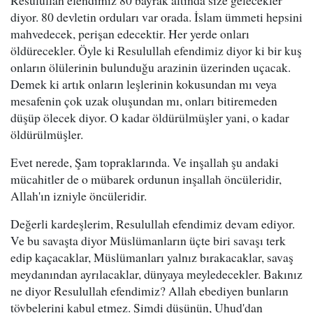
Resulullah efendimiz 80 bayrak altında size gelecekler
diyor. 80 devletin orduları var orada. İslam ümmeti hepsini
mahvedecek, perişan edecektir. Her yerde onları
öldürecekler. Öyle ki Resulullah efendimiz diyor ki bir kuş
onların ölülerinin bulunduğu arazinin üzerinden uçacak.
Demek ki artık onların leşlerinin kokusundan mı veya
mesafenin çok uzak oluşundan mı, onları bitiremeden
düşüp ölecek diyor. O kadar öldürülmüşler yani, o kadar
öldürülmüşler.
Evet nerede, Şam topraklarında. Ve inşallah şu andaki
mücahitler de o mübarek ordunun inşallah öncüleridir,
Allah'ın izniyle öncüleridir.
Değerli kardeşlerim, Resulullah efendimiz devam ediyor.
Ve bu savaşta diyor Müslümanların üçte biri savaşı terk
edip kaçacaklar, Müslümanları yalnız bırakacaklar, savaş
meydanından ayrılacaklar, dünyaya meyledecekler. Bakınız
ne diyor Resulullah efendimiz? Allah ebediyen bunların
tövbelerini kabul etmez. Şimdi düşünün, Uhud'dan