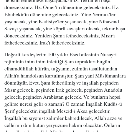
hepsini fethetmeye başlayacaksınız. Tekrar en başa
döneceksiniz. Hz. Ömer'in dönemine geleceksiniz. Hz.
Ebubekir'in dönemine geleceksiniz. Yine Yermuk'ler
yaşanacak, yine Kadisiye'ler yaşanacak, yine Nihavend
Savaşı yaşanacak, yine köprü savaşları olacak, tekrar başa
döneceksiniz. Yeniden Şam'ı fethedeceksiniz, Mısır'ı
fethedeceksiniz, Irak'ı fethedeceksiniz.
Değerli kardeşlerim 100 yıldır Esed ailesinin Nusayri
rejiminin inim inim inlettiği Şam toprakları bugün
elhamdülillah küfrün, tuğyanın, zulmün tasallutundan
Allah'a hamdolsun kurtulmuştur. Şam yani Müslümanlara
dönmüştür. Evet, Şam fethedilmiş ve inşallah peşinden
Mısır gelecek, peşinden Irak gelecek, peşinden Anadolu
gelecek, peşinden Arabistan gelecek. Ve bunların hepsi
gelirse neresi gelir o zaman? O zaman İnşallah Kudüs-ü
Şerif gelecektir, inşallah Mescid-i Aksa gelecektir.
İnşallah bu siyonist zalimler kahredilecek, Allah azze ve
celle'nin dini bütün yeryüzüne hakim olacaktır. Onların