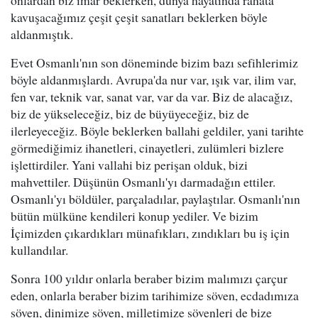
onlardan biz imar beklerken, dünya hayatında rahata
kavuşacağımız çeşit çeşit sanatları beklerken böyle
aldanmıştık.
Evet Osmanlı'nın son döneminde bizim bazı sefihlerimiz
böyle aldanmışlardı. Avrupa'da nur var, ışık var, ilim var,
fen var, teknik var, sanat var, var da var. Biz de alacağız,
biz de yükseleceğiz, biz de büyüyeceğiz, biz de
ilerleyeceğiz. Böyle beklerken ballahi geldiler, yani tarihte
görmediğimiz ihanetleri, cinayetleri, zulümleri bizlere
işlettirdiler. Yani vallahi biz perişan olduk, bizi
mahvettiler. Düşünün Osmanlı'yı darmadağın ettiler.
Osmanlı'yı böldüler, parçaladılar, paylaştılar. Osmanlı'nın
bütün mülküne kendileri konup yediler. Ve bizim
İçimizden çıkardıkları münafıkları, zındıkları bu iş için
kullandılar.
Sonra 100 yıldır onlarla beraber bizim malımızı çarçur
eden, onlarla beraber bizim tarihimize söven, ecdadımıza
söven, dinimize söven, milletimize sövenleri de bize