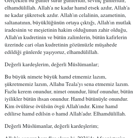
Gerçekten bu günler sürur günleridir, sevinç günleridir,
elhamdülillah. Allah'a ne kadar hamd etsek azdır, Allah'a
ne kadar şükretsek azdır. Allah'ın celalinin, azametinin,
saltanatının, büyüklüğünün ortaya çıktığı, Allah'ın mutlak
iradesinin ve meşietinin hakim olduğunun zahir olduğu,
Allah'ın kudretinin ve bütün zalimlerin, bütün kafirlerin
üzerinde cari olan kudretinin gözümüzle müşahede
edildiği günlerde yaşıyoruz, elhamdülillah.
Değerli kardeşlerim, değerli Müslümanlar;
Bu büyük nimete büyük hamd etmemiz lazım,
şükretmemiz lazım, Allahu Teala'yı sena etmemiz lazım.
Fazlu kerem onundur, nimet onundur, lütuf onundur, bütün
iyilikler bütün ihsan onundur. Hamd bütünüyle onundur.
Kim övülürse övülsün övgü Allah'ındır. Kime hamd
edilirse hamd edilsin o hamd Allah'adır. Elhamdülillah.
Değerli Müslümanlar, değerli kardeşlerim;