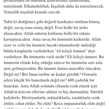
pisliklerden bu mübarek şehirlerimiz taharetlendi,
temizlendi. Elhamdulillah. İnşallah daha da temizlenecek.
Temizlik inşallah kemale erecek.
Tabii ki dediğimiz gibi değerli kardeşler imtihan bitmiş
değil, savaş sona ermiş değil. Evet belki bir nefes
alınacaktır, Allah mümin kullarını belki bir rahata
kavuşturacaktır. Ama savaş bu ümmetin kaderidir. Allah
azze ve celle bu ümmeti önceki ümmetlerde indirdiği
bütün kitaplarda vasfederken "eli kılıçlı ümmet" diye
vasfediyor. Bu ümmetin vasfı nedir? Eli kılıçlı ümmet. Bu
ümmetin elinde kılıç olduğu sürece bu ümmetin sırtı asla
yere gelmeyecektir. Bu ümmet daima muzaffer olacaktır.
Değil mi? Biz bunu tarihte ne kadar gördük? Osmanlı
ailesi küçük bir hanedandı değil mi? 400 çadırlık bir
hanedan. Ama Allah yolunda cihanda cenk etmek için
Allah'ın kılıcını ellerine aldılar ve hiç durmadılar. Sürekli
kafirlerle, Hristiyanlarla, münafıklarla, zındıklarla cenk
ettiler, cihat ettiler. Ne oldu? Koca imparatorluk oldu değil