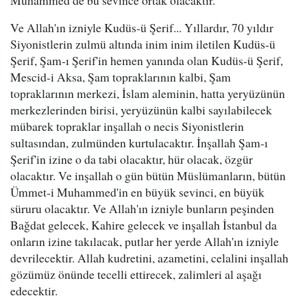
Muhammed de bu sevince ortak olacaktır.
Ve Allah'ın izniyle Kudüs-ü Şerif... Yıllardır, 70 yıldır
Siyonistlerin zulmü altında inim inim iletilen Kudüs-ü
Şerif, Şam-ı Şerif'in hemen yanında olan Kudüs-ü Şerif,
Mescid-i Aksa, Şam topraklarının kalbi, Şam
topraklarının merkezi, İslam aleminin, hatta yeryüzünün
merkezlerinden birisi, yeryüzünün kalbi sayılabilecek
mübarek topraklar inşallah o necis Siyonistlerin
sultasından, zulmünden kurtulacaktır. İnşallah Şam-ı
Şerif'in izine o da tabi olacaktır, hür olacak, özgür
olacaktır. Ve inşallah o gün bütün Müslümanların, bütün
Ümmet-i Muhammed'in en büyük sevinci, en büyük
süruru olacaktır. Ve Allah'ın izniyle bunların peşinden
Bağdat gelecek, Kahire gelecek ve inşallah İstanbul da
onların izine takılacak, putlar her yerde Allah'ın izniyle
devrilecektir. Allah kudretini, azametini, celalini inşallah
gözümüz önünde tecelli ettirecek, zalimleri al aşağı
edecektir.