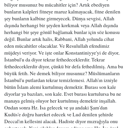
biliyor musunuz bu mücahitler için? Artık ebediyen
bunların kalpleri fitneye maruz kalmayacak, fitne denilen
şey bunların kalbine girmeyecek. Dünya sevgisi, Allah
dışında herhangi bir şeyden korkmak veya Allah dışında
herhangi bir şeye gönül bağlamak bunlar için söz konusu
değil. Bunlar artık halis, Rabbani, Allah yolunda cihat
eden mücahitler olacaklar. Ve Resulullah efendimiz
müjdeyi veriyor. Ve işte onlar Konstantiniyye'yi de diyor,
İstanbul'u da diyor tekrar fethedeceklerdir. Tekrar
fethedeceklerdir diyor, çünkü bir defa fethedilmiş. Ama bu
büyük fetih. Ne demek biliyor musunuz? Müslümanların
İstanbul'u putlardan tekrar temizlemesi. Allah'ın izniyle
bütün İslam alemi kurtulmuş demektir. Burası son kale
diyorlar ya bazıları, son kale. Evet burası kurtulursa bu ne
manaya gelmiş oluyor her kurtulmuş demektir inşallah.
Ondan sonra Hz. İsa gelecek ve şu andaki Şam'dan
Kudüs'e doğru hareket edecek ve Lud denilen şehirde
Deccal'ın kellesini alacak. Hadiste diyor mızrağıyla onu