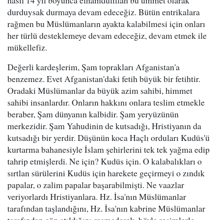
nasıl 14 yıl boyunca elhamdülillah bu ümmet olarak
durduysak durmaya devam edeceğiz. Bütün entrikalara
rağmen bu Müslümanların ayakta kalabilmesi için onları
her türlü desteklemeye devam edeceğiz, devam etmek ile
mükellefiz.
Değerli kardeşlerim, Şam toprakları Afganistan'a
benzemez. Evet Afganistan'daki fetih büyük bir fetihtir.
Oradaki Müslümanlar da büyük azim sahibi, himmet
sahibi insanlardır. Onların hakkını onlara teslim etmekle
beraber, Şam dünyanın kalbidir. Şam yeryüzünün
merkezidir. Şam Yahudinin de kutsadığı, Hristiyanın da
kutsadığı bir yerdir. Düşünün koca Haçlı orduları Kudüs'ü
kurtarma bahanesiyle İslam şehirlerini tek tek yağma edip
tahrip etmişlerdi. Ne için? Kudüs için. O kalabalıkları o
sırtlan sürülerini Kudüs için harekete geçirmeyi o zındık
papalar, o zalim papalar başarabilmişti. Ne vaazlar
veriyorlardı Hristiyanlara. Hz. İsa'nın Müslümanlar
tarafından taşlandığını, Hz. İsa'nın kabrine Müslümanlar