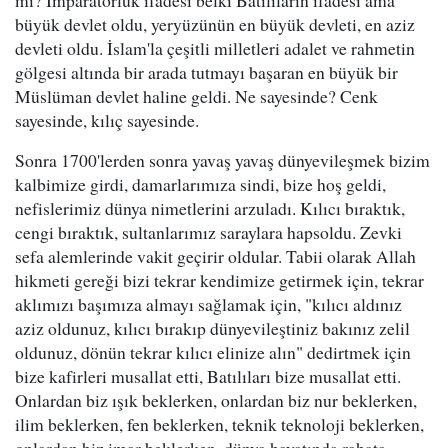
mi? İmparatorluk ifadesi belki Batılıların ifadesi ama
büyük devlet oldu, yeryüzünün en büyük devleti, en aziz
devleti oldu. İslam'la çeşitli milletleri adalet ve rahmetin
gölgesi altında bir arada tutmayı başaran en büyük bir
Müslüman devlet haline geldi. Ne sayesinde? Cenk
sayesinde, kılıç sayesinde.
Sonra 1700'lerden sonra yavaş yavaş dünyevileşmek bizim
kalbimize girdi, damarlarımıza sindi, bize hoş geldi,
nefislerimiz dünya nimetlerini arzuladı. Kılıcı bıraktık,
cengi bıraktık, sultanlarımız saraylara hapsoldu. Zevki
sefa alemlerinde vakit geçirir oldular. Tabii olarak Allah
hikmeti gereği bizi tekrar kendimize getirmek için, tekrar
aklımızı başımıza almayı sağlamak için, "kılıcı aldınız
aziz oldunuz, kılıcı bırakıp dünyevileştiniz bakınız zelil
oldunuz, dönün tekrar kılıcı elinize alın" dedirtmek için
bize kafirleri musallat etti, Batılıları bize musallat etti.
Onlardan biz ışık beklerken, onlardan biz nur beklerken,
ilim beklerken, fen beklerken, teknik teknoloji beklerken,