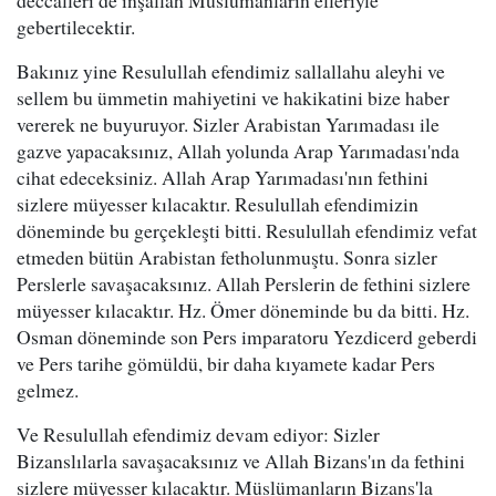
deccalleri de inşallah Müslümanların elleriyle
gebertilecektir.
Bakınız yine Resulullah efendimiz sallallahu aleyhi ve
sellem bu ümmetin mahiyetini ve hakikatini bize haber
vererek ne buyuruyor. Sizler Arabistan Yarımadası ile
gazve yapacaksınız, Allah yolunda Arap Yarımadası'nda
cihat edeceksiniz. Allah Arap Yarımadası'nın fethini
sizlere müyesser kılacaktır. Resulullah efendimizin
döneminde bu gerçekleşti bitti. Resulullah efendimiz vefat
etmeden bütün Arabistan fetholunmuştu. Sonra sizler
Perslerle savaşacaksınız. Allah Perslerin de fethini sizlere
müyesser kılacaktır. Hz. Ömer döneminde bu da bitti. Hz.
Osman döneminde son Pers imparatoru Yezdicerd geberdi
ve Pers tarihe gömüldü, bir daha kıyamete kadar Pers
gelmez.
Ve Resulullah efendimiz devam ediyor: Sizler
Bizanslılarla savaşacaksınız ve Allah Bizans'ın da fethini
sizlere müyesser kılacaktır. Müslümanların Bizans'la