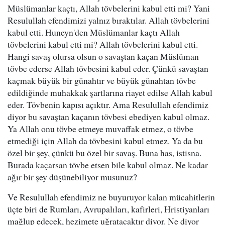
Müslümanlar kaçtı, Allah tövbelerini kabul etti mi? Yani
Resulullah efendimizi yalnız bıraktılar. Allah tövbelerini
kabul etti. Huneyn'den Müslümanlar kaçtı Allah
tövbelerini kabul etti mi? Allah tövbelerini kabul etti.
Hangi savaş olursa olsun o savaştan kaçan Müslüman
tövbe ederse Allah tövbesini kabul eder. Çünkü savaştan
kaçmak büyük bir günahtır ve büyük günahtan tövbe
edildiğinde muhakkak şartlarına riayet edilse Allah kabul
eder. Tövbenin kapısı açıktır. Ama Resulullah efendimiz
diyor bu savaştan kaçanın tövbesi ebediyen kabul olmaz.
Ya Allah onu tövbe etmeye muvaffak etmez, o tövbe
etmediği için Allah da tövbesini kabul etmez. Ya da bu
özel bir şey, çünkü bu özel bir savaş. Buna has, istisna.
Burada kaçarsan tövbe etsen bile kabul olmaz. Ne kadar
ağır bir şey düşünebiliyor musunuz?
Ve Resulullah efendimiz ne buyuruyor kalan mücahitlerin
üçte biri de Rumları, Avrupalıları, kafirleri, Hristiyanları
mağlup edecek, hezimete uğratacaktır diyor. Ne diyor