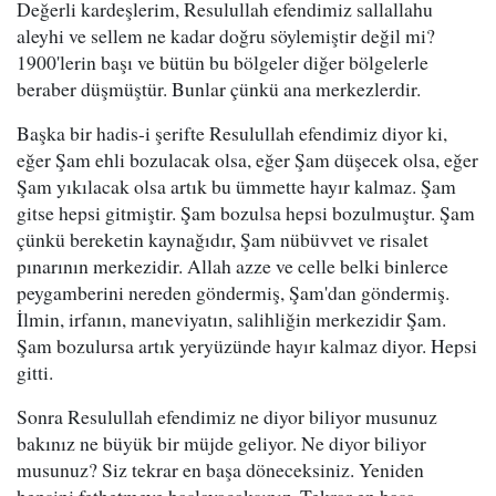
Değerli kardeşlerim, Resulullah efendimiz sallallahu
aleyhi ve sellem ne kadar doğru söylemiştir değil mi?
1900'lerin başı ve bütün bu bölgeler diğer bölgelerle
beraber düşmüştür. Bunlar çünkü ana merkezlerdir.
Başka bir hadis-i şerifte Resulullah efendimiz diyor ki,
eğer Şam ehli bozulacak olsa, eğer Şam düşecek olsa, eğer
Şam yıkılacak olsa artık bu ümmette hayır kalmaz. Şam
gitse hepsi gitmiştir. Şam bozulsa hepsi bozulmuştur. Şam
çünkü bereketin kaynağıdır, Şam nübüvvet ve risalet
pınarının merkezidir. Allah azze ve celle belki binlerce
peygamberini nereden göndermiş, Şam'dan göndermiş.
İlmin, irfanın, maneviyatın, salihliğin merkezidir Şam.
Şam bozulursa artık yeryüzünde hayır kalmaz diyor. Hepsi
gitti.
Sonra Resulullah efendimiz ne diyor biliyor musunuz
bakınız ne büyük bir müjde geliyor. Ne diyor biliyor
musunuz? Siz tekrar en başa döneceksiniz. Yeniden