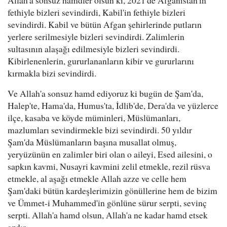
Allah'a sonsuz hamdler olsun ki, 2021'de Afganistan'ın
fethiyle bizleri sevindirdi, Kabil'in fethiyle bizleri
sevindirdi. Kabil ve bütün Afgan şehirlerinde putların
yerlere serilmesiyle bizleri sevindirdi. Zalimlerin
sultasının alaşağı edilmesiyle bizleri sevindirdi.
Kibirlenenlerin, gururlananların kibir ve gururlarını
kırmakla bizi sevindirdi.
Ve Allah'a sonsuz hamd ediyoruz ki bugün de Şam'da,
Halep'te, Hama'da, Humus'ta, İdlib'de, Dera'da ve yüzlerce
ilçe, kasaba ve köyde müminleri, Müslümanları,
mazlumları sevindirmekle bizi sevindirdi. 50 yıldır
Şam'da Müslümanların başına musallat olmuş,
yeryüzünün en zalimler biri olan o aileyi, Esed ailesini, o
sapkın kavmi, Nusayri kavmini zelil etmekle, rezil rüsva
etmekle, al aşağı etmekle Allah azze ve celle hem
Şam'daki bütün kardeşlerimizin gönüllerine hem de bizim
ve Ümmet-i Muhammed'in gönlüne sürur serpti, sevinç
serpti. Allah'a hamd olsun, Allah'a ne kadar hamd etsek