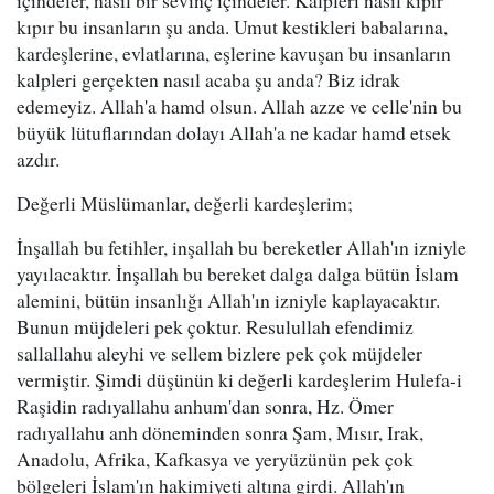
içindeler, nasıl bir sevinç içindeler. Kalpleri nasıl kıpır
kıpır bu insanların şu anda. Umut kestikleri babalarına,
kardeşlerine, evlatlarına, eşlerine kavuşan bu insanların
kalpleri gerçekten nasıl acaba şu anda? Biz idrak
edemeyiz. Allah'a hamd olsun. Allah azze ve celle'nin bu
büyük lütuflarından dolayı Allah'a ne kadar hamd etsek
azdır.
Değerli Müslümanlar, değerli kardeşlerim;
İnşallah bu fetihler, inşallah bu bereketler Allah'ın izniyle
yayılacaktır. İnşallah bu bereket dalga dalga bütün İslam
alemini, bütün insanlığı Allah'ın izniyle kaplayacaktır.
Bunun müjdeleri pek çoktur. Resulullah efendimiz
sallallahu aleyhi ve sellem bizlere pek çok müjdeler
vermiştir. Şimdi düşünün ki değerli kardeşlerim Hulefa-i
Raşidin radıyallahu anhum'dan sonra, Hz. Ömer
radıyallahu anh döneminden sonra Şam, Mısır, Irak,
Anadolu, Afrika, Kafkasya ve yeryüzünün pek çok
bölgeleri İslam'ın hakimiyeti altına girdi. Allah'ın