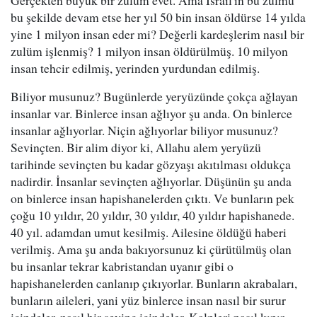
Gerçekten büyük bir zulüm evet. Ama İsrail'in bu zulmü
bu şekilde devam etse her yıl 50 bin insan öldürse 14 yılda
yine 1 milyon insan eder mi? Değerli kardeşlerim nasıl bir
zulüm işlenmiş? 1 milyon insan öldürülmüş. 10 milyon
insan tehcir edilmiş, yerinden yurdundan edilmiş.
Biliyor musunuz? Bugünlerde yeryüzünde çokça ağlayan
insanlar var. Binlerce insan ağlıyor şu anda. On binlerce
insanlar ağlıyorlar. Niçin ağlıyorlar biliyor musunuz?
Sevinçten. Bir alim diyor ki, Allahu alem yeryüzü
tarihinde sevinçten bu kadar gözyaşı akıtılması oldukça
nadirdir. İnsanlar sevinçten ağlıyorlar. Düşünün şu anda
on binlerce insan hapishanelerden çıktı. Ve bunların pek
çoğu 10 yıldır, 20 yıldır, 30 yıldır, 40 yıldır hapishanede.
40 yıl. adamdan umut kesilmiş. Ailesine öldüğü haberi
verilmiş. Ama şu anda bakıyorsunuz ki çürütülmüş olan
bu insanlar tekrar kabristandan uyanır gibi o
hapishanelerden canlanıp çıkıyorlar. Bunların akrabaları,
bunların aileleri, yani yüz binlerce insan nasıl bir surur