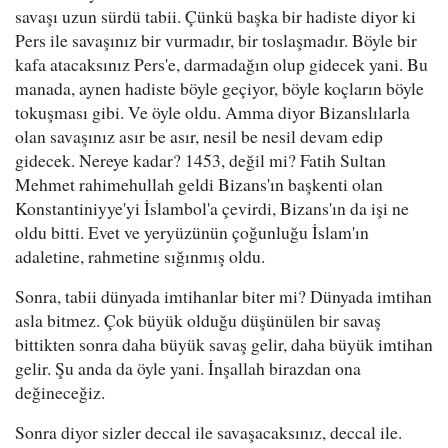
savaşı uzun sürdü tabii. Çünkü başka bir hadiste diyor ki
Pers ile savaşınız bir vurmadır, bir toslaşmadır. Böyle bir
kafa atacaksınız Pers'e, darmadağın olup gidecek yani. Bu
manada, aynen hadiste böyle geçiyor, böyle koçların böyle
tokuşması gibi. Ve öyle oldu. Amma diyor Bizanslılarla
olan savaşınız asır be asır, nesil be nesil devam edip
gidecek. Nereye kadar? 1453, değil mi? Fatih Sultan
Mehmet rahimehullah geldi Bizans'ın başkenti olan
Konstantiniyye'yi İslambol'a çevirdi, Bizans'ın da işi ne
oldu bitti. Evet ve yeryüzünün çoğunluğu İslam'ın
adaletine, rahmetine sığınmış oldu.
Sonra, tabii dünyada imtihanlar biter mi? Dünyada imtihan
asla bitmez. Çok büyük olduğu düşünülen bir savaş
bittikten sonra daha büyük savaş gelir, daha büyük imtihan
gelir. Şu anda da öyle yani. İnşallah birazdan ona
değineceğiz.
Sonra diyor sizler deccal ile savaşacaksınız, deccal ile.