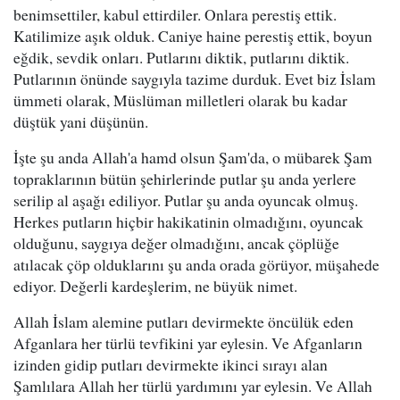
benimsettiler, kabul ettirdiler. Onlara perestiş ettik.
Katilimize aşık olduk. Caniye haine perestiş ettik, boyun
eğdik, sevdik onları. Putlarını diktik, putlarını diktik.
Putlarının önünde saygıyla tazime durduk. Evet biz İslam
ümmeti olarak, Müslüman milletleri olarak bu kadar
düştük yani düşünün.
İşte şu anda Allah'a hamd olsun Şam'da, o mübarek Şam
topraklarının bütün şehirlerinde putlar şu anda yerlere
serilip al aşağı ediliyor. Putlar şu anda oyuncak olmuş.
Herkes putların hiçbir hakikatinin olmadığını, oyuncak
olduğunu, saygıya değer olmadığını, ancak çöplüğe
atılacak çöp olduklarını şu anda orada görüyor, müşahede
ediyor. Değerli kardeşlerim, ne büyük nimet.
Allah İslam alemine putları devirmekte öncülük eden
Afganlara her türlü tevfikini yar eylesin. Ve Afganların
izinden gidip putları devirmekte ikinci sırayı alan
Şamlılara Allah her türlü yardımını yar eylesin. Ve Allah