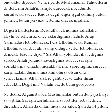
onu öldür diyecek. Ve her yerde Müslümanlar Yahudilerin
de defterini Allah'ın izniyle dürecekler. Kudüs de
kurtulacak, sadece Kudüs değil, diğer işgal edilmiş bütün
şehirler, bütün yeryüzü tertemiz olacak inşallah.
Değerli kardeşlerim Resulullah efendimiz sallallahu
aleyhi ve sellem az önce aktardığımız hadiste Arap
Yarımadası fetholunacak, Pers fetholunacak, Rumlar
fetholunacak, deccalin sahip olduğu yerler fetholunacak
demekle bize ne diyor? Siz Allah yolunda cihat ettiğiniz
sürece, Allah yolunda savaştığınız sürece, savaşın
zorluklarına, cihadın meşakkatlerine sabrettiğiniz sürece,
karşınızdaki düşmanınız kim olursa olsun onu
yeneceksiniz. Allah sizlere galibiyet ve zafer ihsan
edecektir. Değil mi? Vallahi biz de bunu görüyoruz.
Ne dedik, Afganistan'da Müslümanlar bütün dünyaya karşı
savaştılar. Savaşın zorluklarına sabrettiler, sebat ettiler,
direndiler, Allah da onları muzaffer kıldı. Şam'da 14 yıldır,