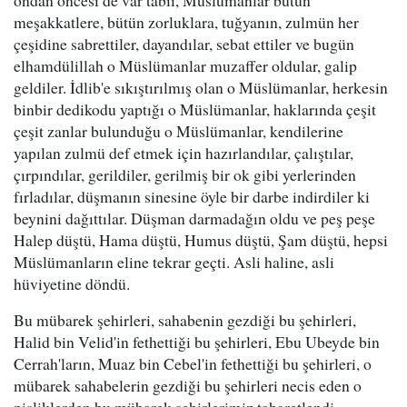
ondan öncesi de var tabii, Müslümanlar bütün
meşakkatlere, bütün zorluklara, tuğyanın, zulmün her
çeşidine sabrettiler, dayandılar, sebat ettiler ve bugün
elhamdülillah o Müslümanlar muzaffer oldular, galip
geldiler. İdlib'e sıkıştırılmış olan o Müslümanlar, herkesin
binbir dedikodu yaptığı o Müslümanlar, haklarında çeşit
çeşit zanlar bulunduğu o Müslümanlar, kendilerine
yapılan zulmü def etmek için hazırlandılar, çalıştılar,
çırpındılar, gerildiler, gerilmiş bir ok gibi yerlerinden
fırladılar, düşmanın sinesine öyle bir darbe indirdiler ki
beynini dağıttılar. Düşman darmadağın oldu ve peş peşe
Halep düştü, Hama düştü, Humus düştü, Şam düştü, hepsi
Müslümanların eline tekrar geçti. Asli haline, asli
hüviyetine döndü.
Bu mübarek şehirleri, sahabenin gezdiği bu şehirleri,
Halid bin Velid'in fethettiği bu şehirleri, Ebu Ubeyde bin
Cerrah'ların, Muaz bin Cebel'in fethettiği bu şehirleri, o
mübarek sahabelerin gezdiği bu şehirleri necis eden o