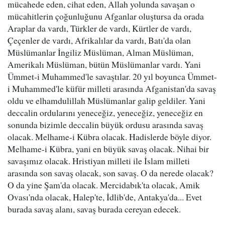
mücahede eden, cihat eden, Allah yolunda savaşan o
mücahitlerin çoğunluğunu Afganlar oluştursa da orada
Araplar da vardı, Türkler de vardı, Kürtler de vardı,
Çeçenler de vardı, Afrikalılar da vardı, Batı'da olan
Müslümanlar İngiliz Müslüman, Alman Müslüman,
Amerikalı Müslüman, bütün Müslümanlar vardı. Yani
Ümmet-i Muhammed'le savaştılar. 20 yıl boyunca Ümmet-
i Muhammed'le küfür milleti arasında Afganistan'da savaş
oldu ve elhamdulillah Müslümanlar galip geldiler. Yani
deccalin ordularını yeneceğiz, yeneceğiz, yeneceğiz en
sonunda bizimle deccalin büyük ordusu arasında savaş
olacak. Melhame-i Kübra olacak. Hadislerde böyle diyor.
Melhame-i Kübra, yani en büyük savaş olacak. Nihai bir
savaşımız olacak. Hristiyan milleti ile İslam milleti
arasında son savaş olacak, son savaş. O da nerede olacak?
O da yine Şam'da olacak. Mercidabık'ta olacak, Amik
Ovası'nda olacak, Halep'te, İdlib'de, Antakya'da... Evet
burada savaş alanı, savaş burada cereyan edecek.