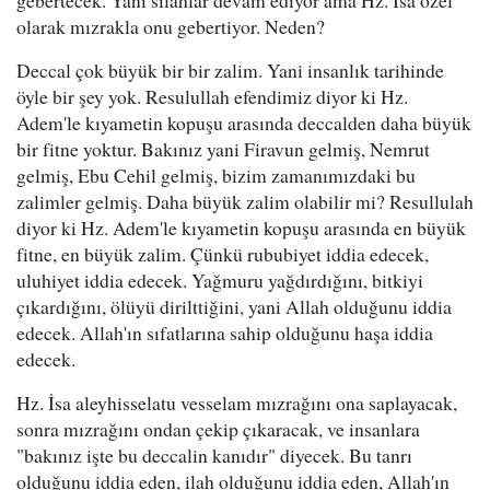
gebertecek. Yani silahlar devam ediyor ama Hz. İsa özel
olarak mızrakla onu gebertiyor. Neden?
Deccal çok büyük bir bir zalim. Yani insanlık tarihinde
öyle bir şey yok. Resulullah efendimiz diyor ki Hz.
Adem'le kıyametin kopuşu arasında deccalden daha büyük
bir fitne yoktur. Bakınız yani Firavun gelmiş, Nemrut
gelmiş, Ebu Cehil gelmiş, bizim zamanımızdaki bu
zalimler gelmiş. Daha büyük zalim olabilir mi? Resullulah
diyor ki Hz. Adem'le kıyametin kopuşu arasında en büyük
fitne, en büyük zalim. Çünkü rububiyet iddia edecek,
uluhiyet iddia edecek. Yağmuru yağdırdığını, bitkiyi
çıkardığını, ölüyü dirilttiğini, yani Allah olduğunu iddia
edecek. Allah'ın sıfatlarına sahip olduğunu haşa iddia
edecek.
Hz. İsa aleyhisselatu vesselam mızrağını ona saplayacak,
sonra mızrağını ondan çekip çıkaracak, ve insanlara
"bakınız işte bu deccalin kanıdır" diyecek. Bu tanrı
olduğunu iddia eden, ilah olduğunu iddia eden, Allah'ın