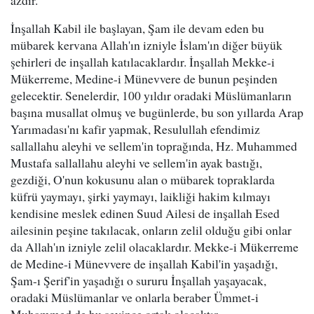
azdır.
İnşallah Kabil ile başlayan, Şam ile devam eden bu
mübarek kervana Allah'ın izniyle İslam'ın diğer büyük
şehirleri de inşallah katılacaklardır. İnşallah Mekke-i
Mükerreme, Medine-i Münevvere de bunun peşinden
gelecektir. Senelerdir, 100 yıldır oradaki Müslümanların
başına musallat olmuş ve bugünlerde, bu son yıllarda Arap
Yarımadası'nı kafir yapmak, Resulullah efendimiz
sallallahu aleyhi ve sellem'in toprağında, Hz. Muhammed
Mustafa sallallahu aleyhi ve sellem'in ayak bastığı,
gezdiği, O'nun kokusunu alan o mübarek topraklarda
küfrü yaymayı, şirki yaymayı, laikliği hakim kılmayı
kendisine meslek edinen Suud Ailesi de inşallah Esed
ailesinin peşine takılacak, onların zelil olduğu gibi onlar
da Allah'ın izniyle zelil olacaklardır. Mekke-i Mükerreme
de Medine-i Münevvere de inşallah Kabil'in yaşadığı,
Şam-ı Şerif'in yaşadığı o sururu İnşallah yaşayacak,
oradaki Müslümanlar ve onlarla beraber Ümmet-i