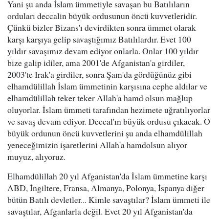
Yani şu anda İslam ümmetiyle savaşan bu Batılıların
orduları deccalin büyük ordusunun öncü kuvvetleridir.
Çünkü bizler Bizans'ı devirdikten sonra ümmet olarak
karşı karşıya gelip savaştığımız Batılılardır. Evet 100
yıldır savaşımız devam ediyor onlarla. Onlar 100 yıldır
bize galip idiler, ama 2001'de Afganistan'a girdiler,
2003'te Irak'a girdiler, sonra Şam'da gördüğünüz gibi
elhamdülillah İslam ümmetinin karşısına cephe aldılar ve
elhamdülillah teker teker Allah'a hamd olsun mağlup
oluyorlar. İslam ümmeti tarafından hezimete uğratılıyorlar
ve savaş devam ediyor. Deccal'ın büyük ordusu çıkacak. O
büyük ordunun öncü kuvvetlerini şu anda elhamdülillah
yeneceğimizin işaretlerini Allah'a hamdolsun alıyor
muyuz, alıyoruz.
Elhamdülillah 20 yıl Afganistan'da İslam ümmetine karşı
ABD, İngiltere, Fransa, Almanya, Polonya, İspanya diğer
bütün Batılı devletler... Kimle savaştılar? İslam ümmeti ile
savaştılar, Afganlarla değil. Evet 20 yıl Afganistan'da