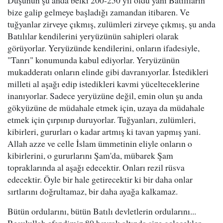
Düşünün şu anda belki 200-250 yıl oldu yani Batılıların
bize galip gelmeye başladığı zamandan itibaren. Ve
tuğyanlar zirveye çıkmış, zulümleri zirveye çıkmış, şu anda
Batılılar kendilerini yeryüzünün sahipleri olarak
görüyorlar. Yeryüzünde kendilerini, onların ifadesiyle,
"Tanrı" konumunda kabul ediyorlar. Yeryüzünün
mukadderatı onların elinde gibi davranıyorlar. İstedikleri
milleti al aşağı edip istedikleri kavmi yücelteceklerine
inanıyorlar. Sadece yeryüzüne değil, emin olun şu anda
gökyüzüne de müdahale etmek için, uzaya da müdahale
etmek için çırpınıp duruyorlar. Tuğyanları, zulümleri,
kibirleri, gururları o kadar artmış ki tavan yapmış yani.
Allah azze ve celle İslam ümmetinin eliyle onların o
kibirlerini, o gururlarını Şam'da, mübarek Şam
topraklarında al aşağı edecektir. Onları rezil rüsva
edecektir. Öyle bir hale getirecektir ki bir daha onlar
sırtlarını doğrultamaz, bir daha ayağa kalkamaz.
Bütün ordularını, bütün Batılı devletlerin ordularını...