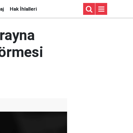
aj
Hak İhlalleri
krayna
 görmesi