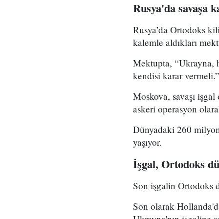
Rusya'da savaşa k
Rusya’da Ortodoks kili
kalemle aldıkları mekt
Mektupta, “Ukrayna, ha
kendisi karar vermeli.”
Moskova, savaşı işgal 
askeri operasyon olara
Dünyadaki 260 milyona
yaşıyor.
İşgal, Ortodoks dü
Son işgalin Ortodoks d
Son olarak Hollanda'da
Ukrayna'nın işgaline 