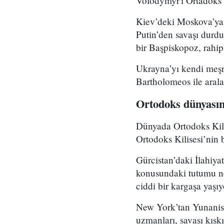
Volodymyr'i Ortadoks o
Kiev’deki Moskova’ya 
Putin’den savaşı durd
bir Başpiskopoz, rahip
Ukrayna’yı kendi meşru
Bartholomeos ile arala
Ortodoks dünyasın
Dünyada Ortodoks Kilis
Ortodoks Kilisesi’nin b
Gürcistan’daki İlahiya
konusundaki tutumu ned
ciddi bir kargaşa yaşı
New York’tan Yunanist
uzmanları, savaşı kışkı