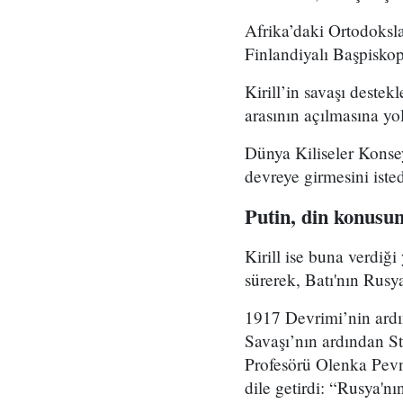
Afrika’daki Ortodoksla
Finlandiyalı Başpiskop
Kirill’in savaşı destek
arasının açılmasına yol
Dünya Kiliseler Konsey
devreye girmesini isted
Putin, din konusun
Kirill ise buna verdiği
sürerek, Batı'nın Rusya'
1917 Devrimi’nin ardın
Savaşı’nın ardından St
Profesörü Olenka Pevny,
dile getirdi: “Rusya'n