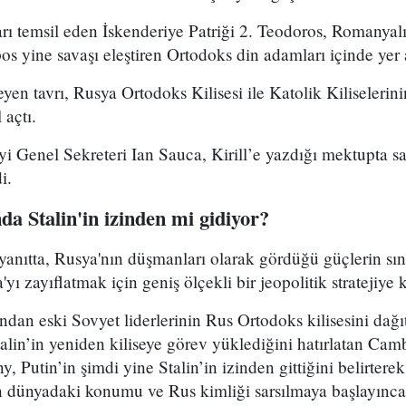
rı temsil eden İskenderiye Patriği 2. Teodoros, Romanyalı
os yine savaşı eleştiren Ortodoks din adamları içinde yer 
leyen tavrı, Rusya Ortodoks Kilisesi ile Katolik Kiliseler
 açtı.
i Genel Sekreteri Ian Sauca, Kirill’e yazdığı mektupta s
i.
da Stalin'in izinden mi gidiyor?
 yanıtta, Rusya'nın düşmanları olarak gördüğü güçlerin sınır
yı zayıflatmak için geniş ölçekli bir jeopolitik stratejiye ka
dan eski Sovyet liderlerinin Rus Ortodoks kilisesini dağ
alin’in yeniden kiliseye görev yüklediğini hatırlatan Camb
 Putin’in şimdi yine Stalin’in izinden gittiğini belirterek
ın dünyadaki konumu ve Rus kimliği sarsılmaya başlayınca