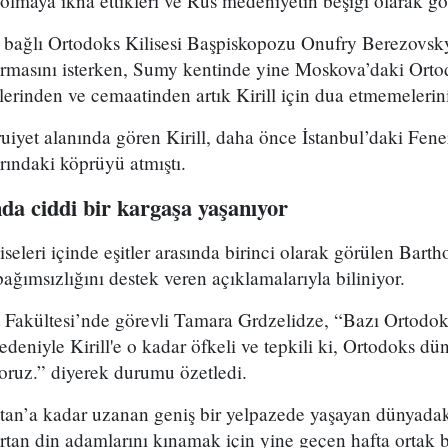
lmaya ikna ettikleri ve Rus medeniyetin beşiği olarak gör
bağlı Ortodoks Kilisesi Başpiskopozu Onufry Berezovsky, 
urmasını isterken, Sumy kentinde yine Moskova’daki Ortod
lerinden ve cemaatinden artık Kirill için dua etmemelerini
iyet alanında gören Kirill, daha önce İstanbul’daki Fene
rındaki köprüyü atmıştı.
da ciddi bir kargaşa yaşanıyor
eleri içinde eşitler arasında birinci olarak görülen Bar
ağımsızlığını destek veren açıklamalarıyla biliniyor.
t Fakültesi’nde görevli Tamara Grdzelidze, “Bazı Ortodoks
eniyle Kirill'e o kadar öfkeli ve tepkili ki, Ortodoks dü
yoruz.” diyerek durumu özetledi.
an’a kadar uzanan geniş bir yelpazede yaşayan dünyadak
rtan din adamlarını kınamak için yine geçen hafta ortak bir