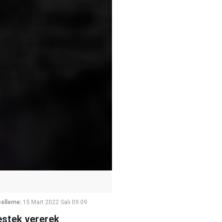
elleme:
15 Mart 2022 Salı 09:09
destek vererek