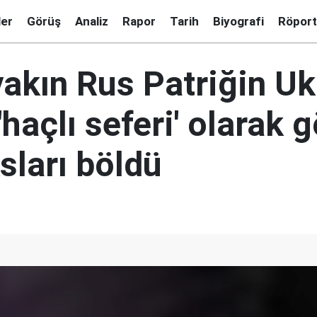
ler
Görüş
Analiz
Rapor
Tarih
Biyografi
Röport
yakın Rus Patriğin U
 'haçlı seferi' olarak
sları böldü