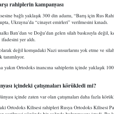
arşı rahiplerin kampanyası
sesine bağlı yaklaşık 300 din adamı, “Barış için Rus Rahi
upta, Ukrayna’da “cinayet emirleri” verilmesini kınadı.
lkı Batı’dan ve Doğu’dan gelen silah baskısıyla değil, k
 ifadesini yer aldı.
olarak değil komşudaki Nazi unsurlarını yok etme ve sila
k tanımlıyor.
 yakın Ortodoks inancına sahiplerin içinde yaklaşık 10
nyası içindeki çatışmaları körükledi mi?
ünyası içinde zaten var olan çatışmaları daha fazla körük
ki Ortodoks Kilisesi rahipleri Rusya Ortodoks Kilisesi Patr
son verilmesi yönünde bir çağrıda bulunmasını istedi. Bu