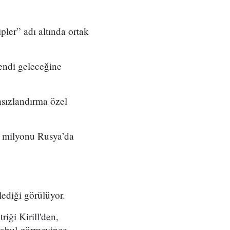
pler” adı altında ortak
endi geleceğine
hsızlandırma özel
0 milyonu Rusya’da
lediği görülüyor.
iği Kirill'den,
 kabul görmeyince