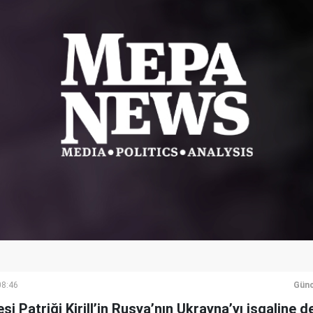
08:46
Günc
si Patriği Kirill’in Rusya’nın Ukrayna’yı işgaline 