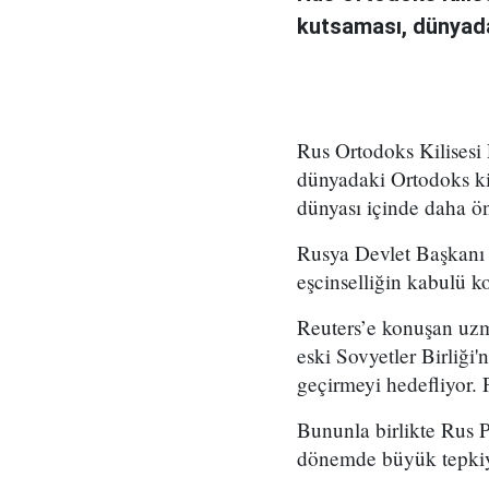
kutsaması, dünyadak
Rus Ortodoks Kilisesi 
dünyadaki Ortodoks ki
dünyası içinde daha ön
Rusya Devlet Başkanı V
eşcinselliğin kabulü 
Reuters’e konuşan uzma
eski Sovyetler Birliği'
geçirmeyi hedefliyor. P
Bununla birlikte Rus P
dönemde büyük tepkiyl