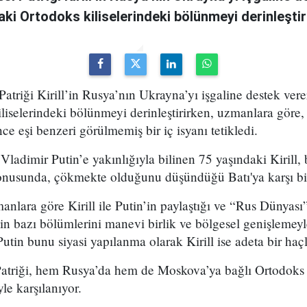
i Ortodoks kiliselerindeki bölünmeyi derinleştir
Patriği Kirill’in Rusya’nın Ukrayna’yı işgaline destek ver
liselerindeki bölünmeyi derinleştirirken, uzmanlara gör
ce eşi benzeri görülmemiş bir iç isyanı tetikledi.
ladimir Putin’e yakınlığıyla bilinen 75 yaşındaki Kirill, b
konusunda, çökmekte olduğunu düşündüğü Batı'ya karşı bir
nlara göre Kirill ile Putin’in paylaştığı ve “Rus Dünyası”
nin bazı bölümlerini manevi birlik ve bölgesel genişlemeyle
utin bunu siyasi yapılanma olarak Kirill ise adeta bir haçl
atriği, hem Rusya’da hem de Moskova’ya bağlı Ortodoks ki
e karşılanıyor.