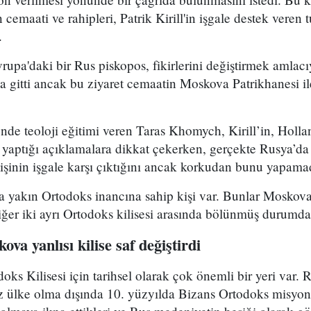
 cemaati ve rahipleri, Patrik Kirill'in işgale destek vere
.
upa'daki bir Rus piskopos, fikirlerini değiştirmek amlacı
ya gitti ancak bu ziyaret cemaatin Moskova Patrikhanesi i
’nde teoloji eğitimi veren Taras Khomych, Kirill’in, Holla
yaptığı açıklamalara dikkat çekerken, gerçekte Rusya’da
işinin işgale karşı çıktığını ancak korkudan bunu yapamad
 yakın Ortodoks inancına sahip kişi var. Bunlar Moskov
diğer iki ayrı Ortodoks kilisesi arasında bölünmüş durumda
va yanlısı kilise saf değiştirdi
ks Kilisesi için tarihsel olarak çok önemli bir yeri var. R
z ülke olma dışında 10. yüzyılda Bizans Ortodoks misyon