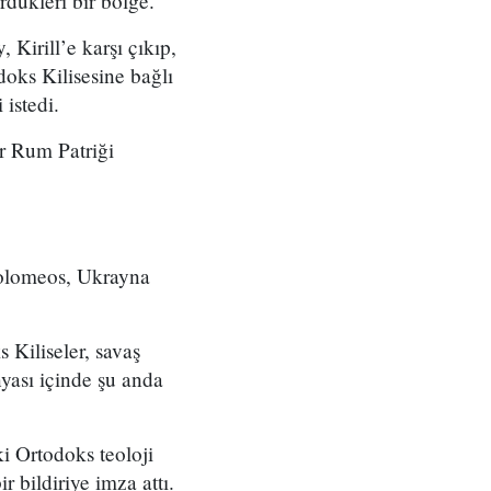
dükleri bir bölge.
Kirill’e karşı çıkıp,
oks Kilisesine bağlı
 istedi.
r Rum Patriği
tholomeos, Ukrayna
 Kiliseler, savaş
nyası içinde şu anda
i Ortodoks teoloji
 bildiriye imza attı.