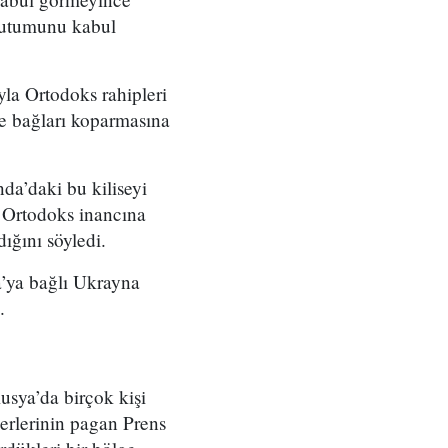
n tutumunu kabul
yla Ortodoks rahipleri
le bağları koparmasına
nda’daki bu kiliseyi
 Ortodoks inancına
ığını söyledi.
a’ya bağlı Ukrayna
.
usya’da birçok kişi
erlerinin pagan Prens