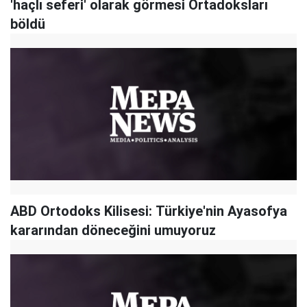
'haçlı seferi' olarak görmesi Ortadoksları
böldü
ABD Ortodoks Kilisesi: Türkiye'nin Ayasofya
kararından döneceğini umuyoruz