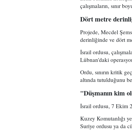
çalışmaların, sınır bo
Dört metre derinl
Projede, Mecdel Şems'
derinliğinde ve dört me
İsrail ordusu, çalışma
Lübnan'daki operasyon
Ordu, sınırın kritik ge
altında tutulduğunu bel
"Düşmanın kim old
İsrail ordusu, 7 Ekim 2
Kuzey Komutanlığı yet
Suriye ordusu ya da ci