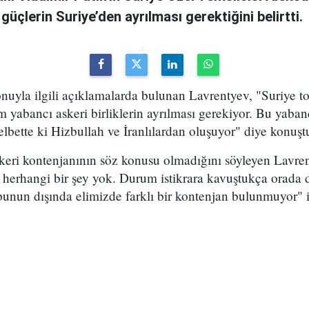
üçlerin Suriye’den ayrılması gerektiğini belirtti.
nuyla ilgili açıklamalarda bulunan Lavrentyev, "Suriye t
 yabancı askeri birliklerin ayrılması gerekiyor. Bu yaban
elbette ki Hizbullah ve İranlılardan oluşuyor" diye konuşt
skeri kontenjanının söz konusu olmadığını söyleyen Lavre
 herhangi bir şey yok. Durum istikrara kavuştukça orada 
unun dışında elimizde farklı bir kontenjan bulunmuyor" if