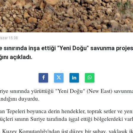
azar 15:38
ye sınırında inşa ettiği "Yeni Doğu" savunma proje
ını açıkladı.
uriye sınırında yürüttüğü "Yeni Doğu" (New East) savunma
ndığını duyurdu.
n Tepeleri boyunca derin hendekler, toprak setler ve yen
üçleri sınırın Suriye tarafında işgal ettiği bölgelerdeki varl
n Kuzey Komutanlığı'ndan üst düzey bir subay, yaklaşık i