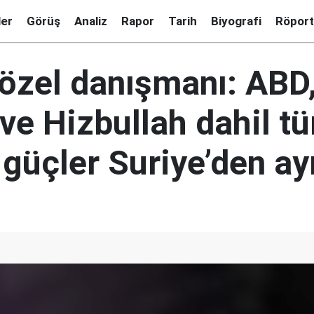
ler
Görüş
Analiz
Rapor
Tarih
Biyografi
Röport
 özel danışmanı: ABD
ve Hizbullah dahil t
güçler Suriye’den ay