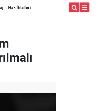
aj
Hak İhlalleri
,
üm
rılmalı