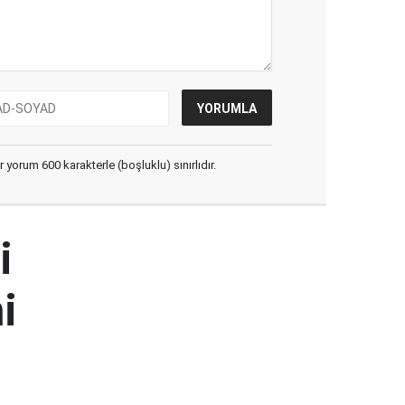
yorum 600 karakterle (boşluklu) sınırlıdır.
i
i