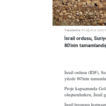
Yayınlanma:
09 Ağustos 2026 P
İsrail ordusu, Suri
80'inin tamamlandığ
İsrail ordusu (IDF), S
yüzde 80'inin tamamla
Proje kapsamında Gola
oluşturulurken, İsrail g
İsrail basınına konuşa