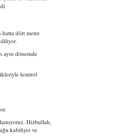
di.
 hatta dört metre
diliyor.
nin aynı dönemde
ikleriyle kontrol
or.
lamıyoruz. Hizbullah,
uğu kabiliyet ve