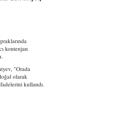
opraklarında
cı kontenjan
u.
ntyev, "Orada
doğal olarak
adelerini kullandı.