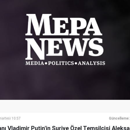
artesi 10:57
Güncelleme:
ı Vladimir Putin'in Suriye Özel Temsilcisi Aleks