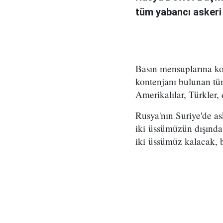
tüm yabancı askeri g
Basın mensuplarına ko
kontenjanı bulunan tüm
Amerikalılar, Türkler, 
Rusya'nın Suriye'de a
iki üssümüzün dışında
iki üssümüz kalacak, b