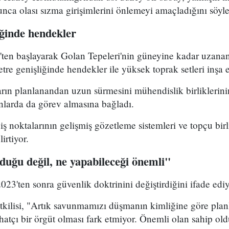
yunca olası sızma girişimlerini önlemeyi amaçladığını söyle
iğinde hendekler
ten başlayarak Golan Tepeleri'nin güneyine kadar uzanan
tre genişliğinde hendekler ile yüksek toprak setleri inşa e
ların planlanandan uzun sürmesini mühendislik birlikleri
larda da görev almasına bağladı.
çiş noktalarının gelişmiş gözetleme sistemleri ve topçu birl
irtiyor.
uğu değil, ne yapabileceği önemli"
023'ten sonra güvenlik doktrinini değiştirdiğini ifade ediy
kilisi, "Artık savunmamızı düşmanın kimliğine göre plan
hatçı bir örgüt olması fark etmiyor. Önemli olan sahip old