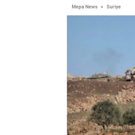
Mepa News
>
Suriye