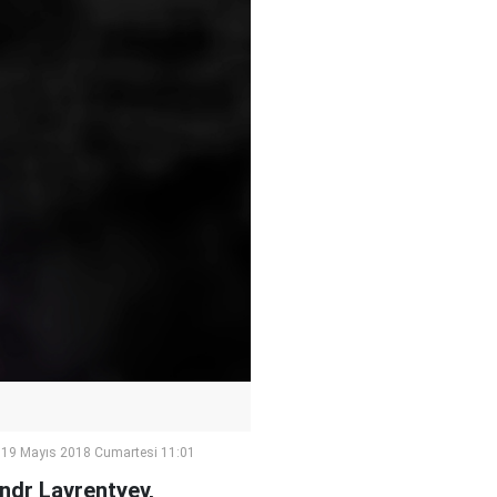
19 Mayıs 2018 Cumartesi 11:01
andr Lavrentyev,