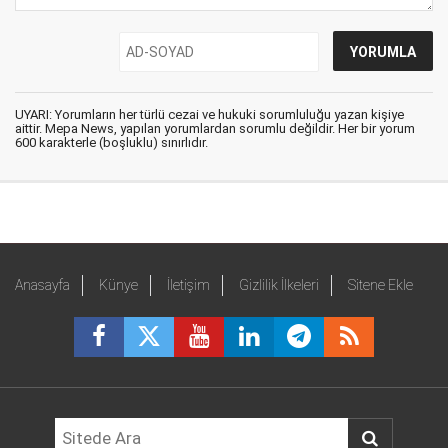
UYARI: Yorumların her türlü cezai ve hukuki sorumluluğu yazan kişiye
aittir. Mepa News, yapılan yorumlardan sorumlu değildir. Her bir yorum
600 karakterle (boşluklu) sınırlıdır.
Anasayfa
Künye
İletişim
Gizlilik İlkeleri
Sitene Ekle