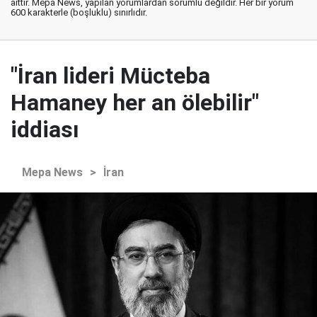
aittir. Mepa News, yapılan yorumlardan sorumlu değildir. Her bir yorum
600 karakterle (boşluklu) sınırlıdır.
"İran lideri Mücteba
Hamaney her an ölebilir"
iddiası
Mepa News
>
İran