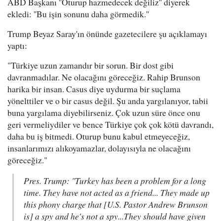
ABD Başkanı ''Oturup hazmedecek değiliz'' diyerek
ekledi: ''Bu işin sonunu daha görmedik.''
Trump Beyaz Saray'ın önünde gazetecilere şu açıklamayı
yaptı:
"Türkiye uzun zamandır bir sorun. Bir dost gibi
davranmadılar. Ne olacağını göreceğiz. Rahip Brunson
harika bir insan. Casus diye uydurma bir suçlama
yönelttiler ve o bir casus değil. Şu anda yargılanıyor, tabii
buna yargılama diyebilirseniz. Çok uzun süre önce onu
geri vermeliydiler ve bence Türkiye çok çok kötü davrandı,
daha bu iş bitmedi. Oturup bunu kabul etmeyeceğiz,
insanlarımızı alıkoyamazlar, dolayısıyla ne olacağını
göreceğiz."
Pres. Trump: "Turkey has been a problem for a long
time. They have not acted as a friend... They made up
this phony charge that [U.S. Pastor Andrew Brunson
is] a spy and he's not a spy...They should have given