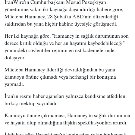
IranWire'ın Cumhurbaşkanı Mesud Pezeşkiyan
yönetimine yakın iki kaynağa dayandırdığı habere göre,
Mücteba Hamaney, 28 Şubat'ta ABD'nin düzenlediği
saldırıdan bu yana hiçbir kabine üyesiyle görüşmedi.
Her iki kaynağa göre, "Hamaney'in sağlık durumunun son
derece kritik olduğu ve her an hayatını kaybedebileceği"
yönündeki söylentiler rejimin en üst kademelerinde
dolaşıyor.
Mücteba Hamaney liderliği devraldığından bu yana
kamuoyu önüne çıkmadı veya herhangi bir konuşma
yapmadı.
İran'ın resmi haber ajansları yalnızca kendisine atfedilen
birkaç mektup yayınladı.
Kamuoyu önüne çıkmaması, Hamaney'in sağlık durumuna
ve hayatta olup olmadığına ilişkin spekülasyonları artırdı.
İddialara göre Pezeşkiyan'ın kabinesine yakın bir kaynak,