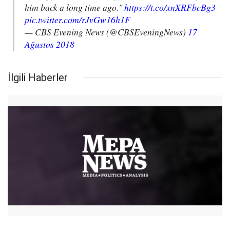
him back a long time ago."
https://t.co/xnXRFbcBg3
pic.twitter.com/rJvGw16h1F
— CBS Evening News (@CBSEveningNews)
17
Ağustos 2018
İlgili Haberler