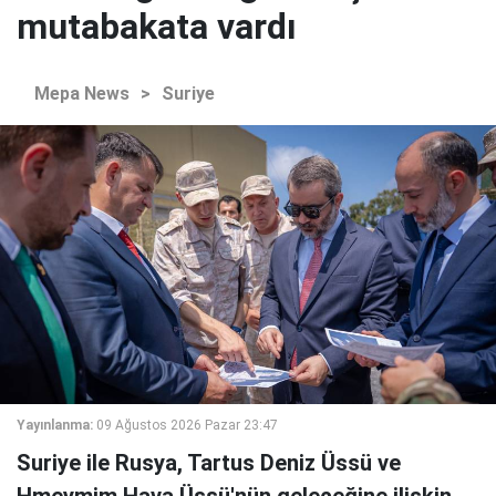
mutabakata vardı
Mepa News
>
Suriye
Yayınlanma:
09 Ağustos 2026 Pazar 23:47
Suriye ile Rusya, Tartus Deniz Üssü ve