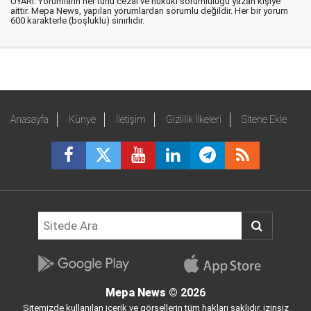
UYARI: Yorumların her türlü cezai ve hukuki sorumluluğu yazan kişiye
aittir. Mepa News, yapılan yorumlardan sorumlu değildir. Her bir yorum
600 karakterle (boşluklu) sınırlıdır.
Anasayfa
Künye
İletişim
Gizlilik İlkeleri
Sitene Ekle
Mepa News
© 2026
Sitemizde kullanılan içerik ve görsellerin tüm hakları saklıdır, izinsiz