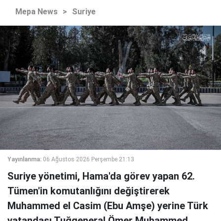
Mepa News
>
Suriye
Yayınlanma:
06 Ağustos 2026 Perşembe 21:13
Suriye yönetimi, Hama'da görev yapan 62.
Tümen'in komutanlığını değiştirerek
Muhammed el Casim (Ebu Amşe) yerine Türk
vatandaşı Tuğgeneral Ömer Muhammed