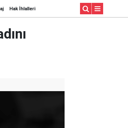
aj
Hak İhlalleri
dını