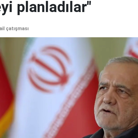
i planladılar"
ail çatışması