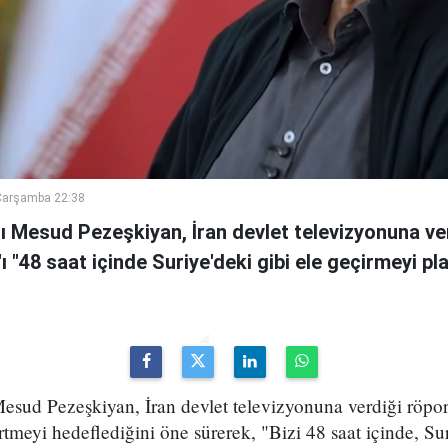
Çarşamba 22:38
 Mesud Pezeşkiyan, İran devlet televizyonuna ve
n'ı "48 saat içinde Suriye'deki gibi ele geçirmeyi pl
sud Pezeşkiyan, İran devlet televizyonuna verdiği röport
rtmeyi hedeflediğini öne sürerek, "Bizi 48 saat içinde, Sur