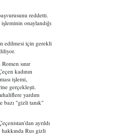
şvurusunu reddetti.
 işleminin onaylandığı
 edilmesi için gerekli
iliyor.
n Romen sınır
Çeçen kadının
ması işlemi,
ne gerçekleşti.
uhaliflere yardım
 bazı "gizli tanık"
eçenistan'dan ayrıldı
a hakkında Rus gizli