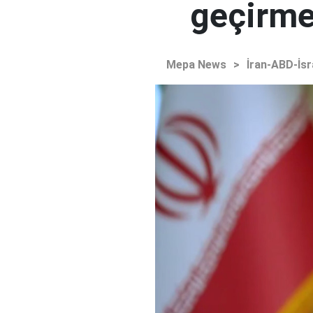
geçirmey
Mepa News
>
İran-ABD-İsr