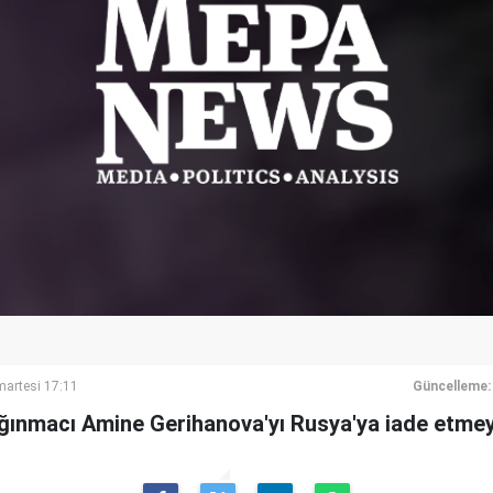
artesi 17:11
Güncelleme:
ınmacı Amine Gerihanova'yı Rusya'ya iade etmeye