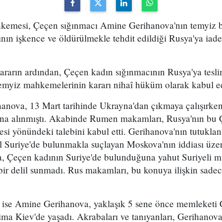
mesi, Çeçen sığınmacı Amine Gerihanova'nın temyiz ba
ın işkence ve öldürülmekle tehdit edildiği Rusya'ya iade
arın ardından, Çeçen kadın sığınmacının Rusya'ya teslim
Temyiz mahkemelerinin kararı nihaî hüküm olarak kabul ed
anova, 13 Mart tarihinde Ukrayna'dan çıkmaya çalışırke
ına alınmıştı. Akabinde Rumen makamları, Rusya'nın bu 
esi yönündeki talebini kabul etti. Gerihanova'nın tutuklan
 Suriye'de bulunmakla suçlayan Moskova'nın iddiası üzeri
a, Çeçen kadının Suriye'de bulunduğuna yahut Suriyeli m
 bir delil sunmadı. Rus makamları, bu konuya ilişkin sadece
e ise Amine Gerihanova, yaklaşık 5 sene önce memleketi Ç
ima Kiev'de yaşadı. Akrabaları ve tanıyanları, Gerihanov