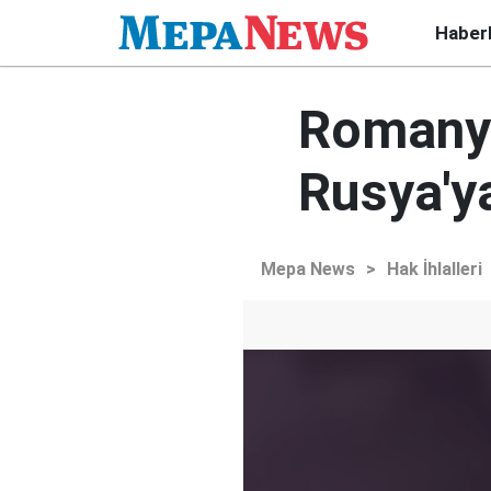
Haber
Romanya
Rusya'y
Mepa News
>
Hak İhlalleri