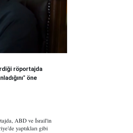
rdiği röportajda
anladığını" öne
ajda, ABD ve İsrail'in
iye'de yaptıkları gibi