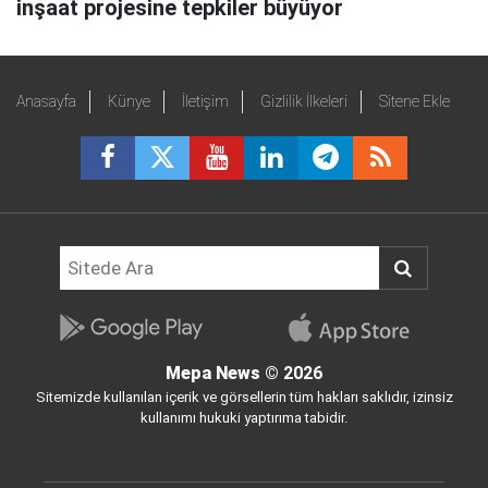
inşaat projesine tepkiler büyüyor
Anasayfa
Künye
İletişim
Gizlilik İlkeleri
Sitene Ekle
Mepa News
© 2026
Sitemizde kullanılan içerik ve görsellerin tüm hakları saklıdır, izinsiz
kullanımı hukuki yaptırıma tabidir.