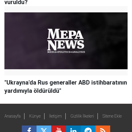
vuruldu?
"Ukrayna'da Rus generaller ABD istihbaratının
yardımıyla öldürüldü"
Anasayfa
Künye
İletişim
Gizlilik İlkeleri
Sitene Ekle