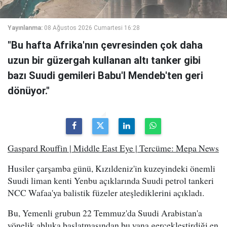
Yayınlanma:
08 Ağustos 2026 Cumartesi 16:28
"Bu hafta Afrika'nın çevresinden çok daha
uzun bir güzergah kullanan altı tanker gibi
bazı Suudi gemileri Babu'l Mendeb'ten geri
dönüyor."
Gaspard Rouffin | Middle East Eye | Tercüme: Mepa News
Husiler çarşamba günü, Kızıldeniz'in kuzeyindeki önemli
Suudi liman kenti Yenbu açıklarında Suudi petrol tankeri
NCC Wafaa'ya balistik füzeler ateşlediklerini açıkladı.
Bu, Yemenli grubun 22 Temmuz'da Suudi Arabistan'a
yönelik abluka başlatmasından bu yana gerçekleştirdiği en