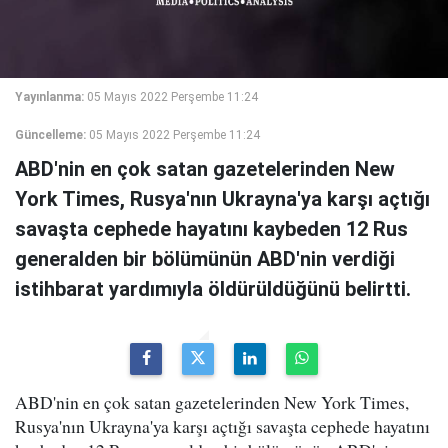
Yayınlanma:
05 Mayıs 2022 Perşembe 11:24
Güncelleme:
05 Mayıs 2022 Perşembe 11:24
ABD'nin en çok satan gazetelerinden New
York Times, Rusya'nın Ukrayna'ya karşı açtığı
savaşta cephede hayatını kaybeden 12 Rus
generalden bir bölümünün ABD'nin verdiği
istihbarat yardımıyla öldürüldüğünü belirtti.
ABD'nin en çok satan gazetelerinden New York Times,
Rusya'nın Ukrayna'ya karşı açtığı savaşta cephede hayatını