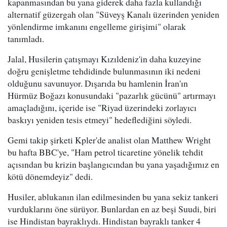
kapanmasından bu yana giderek daha fazla kullandığı
alternatif güzergah olan "Süveyş Kanalı üzerinden yeniden
yönlendirme imkanını engelleme girişimi" olarak
tanımladı.
Jalal, Husilerin çatışmayı Kızıldeniz'in daha kuzeyine
doğru genişletme tehdidinde bulunmasının iki nedeni
olduğunu savunuyor. Dışarıda bu hamlenin İran'ın
Hürmüz Boğazı konusundaki "pazarlık gücünü" artırmayı
amaçladığını, içeride ise "Riyad üzerindeki zorlayıcı
baskıyı yeniden tesis etmeyi" hedeflediğini söyledi.
Gemi takip şirketi Kpler'de analist olan Matthew Wright
bu hafta BBC'ye, "Ham petrol ticaretine yönelik tehdit
açısından bu krizin başlangıcından bu yana yaşadığımız en
kötü dönemdeyiz" dedi.
Husiler, ablukanın ilan edilmesinden bu yana sekiz tankeri
vurduklarını öne sürüyor. Bunlardan en az beşi Suudi, biri
ise Hindistan bayraklıydı. Hindistan bayraklı tanker 4