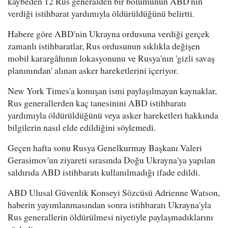
kaybeden 12 Rus generalden bir bölümünün ABD'nin
verdiği istihbarat yardımıyla öldürüldüğünü belirtti.
Habere göre ABD'nin Ukrayna ordusuna verdiği gerçek
zamanlı istihbaratlar, Rus ordusunun sıklıkla değişen
mobil karargâhının lokasyonunu ve Rusya'nın 'gizli savaş
planınından' alınan asker hareketlerini içeriyor.
New York Times'a konuşan ismi paylaşılmayan kaynaklar,
Rus generallerden kaç tanesinini ABD istihbaratı
yardımıyla öldürüldüğünü veya asker hareketleri hakkında
bilgilerin nasıl elde edildiğini söylemedi.
Geçen hafta sonu Rusya Genelkurmay Başkanı Valeri
Gerasimov'un ziyareti sırasında Doğu Ukrayna'ya yapılan
saldırıda ABD istihbaratı kullanılmadığı ifade edildi.
ABD Ulusal Güvenlik Konseyi Sözcüsü Adrienne Watson,
haberin yayımlanmasından sonra istihbaratı Ukrayna'yla
Rus generallerin öldürülmesi niyetiyle paylaşmadıklarını