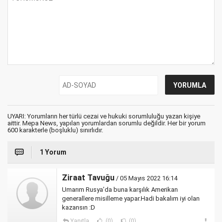
UYARI: Yorumların her türlü cezai ve hukuki sorumluluğu yazan kişiye
aittir. Mepa News, yapılan yorumlardan sorumlu değildir. Her bir yorum
600 karakterle (boşluklu) sınırlıdır.
1 Yorum
Ziraat Tavuğu
/ 05 Mayıs 2022 16:14
Umarım Rusya’da buna karşılık Amerikan
generallere misilleme yapar.Hadi bakalım iyi olan
kazansın :D
Yanıtla
(0)
(0)