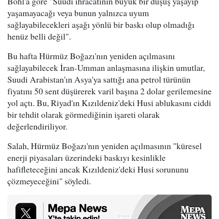
Bohl'a göre "Suudi ihracatının büyük bir düşüş yaşayıp
yaşamayacağı veya bunun yalnızca uyum
sağlayabilecekleri aşağı yönlü bir baskı olup olmadığı
henüz belli değil".
Bu hafta Hürmüz Boğazı'nın yeniden açılmasını
sağlayabilecek İran-Umman anlaşmasına ilişkin umutlar,
Suudi Arabistan'ın Asya'ya sattığı ana petrol türünün
fiyatını 50 sent düşürerek varil başına 2 dolar gerilemesine
yol açtı. Bu, Riyad'ın Kızıldeniz'deki Husi ablukasını ciddi
bir tehdit olarak görmediğinin işareti olarak
değerlendiriliyor.
Salah, Hürmüz Boğazı'nın yeniden açılmasının "küresel
enerji piyasaları üzerindeki baskıyı kesinlikle
hafifleteceğini ancak Kızıldeniz'deki Husi sorununu
çözmeyeceğini" söyledi.