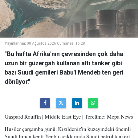
Yayınlanma:
08 Ağustos 2026 Cumartesi 16:28
"Bu hafta Afrika'nın çevresinden çok daha
uzun bir güzergah kullanan altı tanker gibi
bazı Suudi gemileri Babu'l Mendeb'ten geri
dönüyor."
Gaspard Rouffin | Middle East Eye | Tercüme: Mepa News
Husiler çarşamba günü, Kızıldeniz'in kuzeyindeki önemli
Suudi liman kenti Yenbu açıklarında Suudi petrol tankeri