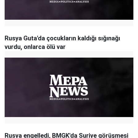
Rusya Guta'da çocukların kaldığı sığınağı
vurdu, onlarca ölü var
Rusya engelledi, BMGK'da Suriye görüşmesi