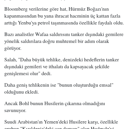
Bloomberg verilerine göre hat, Hürmüz Boğazı'nın
kapanmasından bu yana ihracat hacminin üç kattan fazla
arttığı Yenbu'ya petrol taşınmasında özellikle faydalı oldu.
Bazı analistler Wafaa saldırısını tanker dışındaki gemilere
yönelik saldırılara doğru muhtemel bir adım olarak
görüyor.
Salah, "Daha büyük tehlike, denizdeki hedeflerin tanker
dışındaki gemileri ve ithalatı da kapsayacak şekilde
genişlemesi olur" dedi.
Daha geniş tehlikenin ise "bunun oluşturduğu emsal"
olduğunu ekledi.
Ancak Bohl bunun Husilerin çıkarına olmadığını
savunuyor.
Suudi Arabistan'ın Yemen'deki Husilere karşı, özellikle
grubun "Kızıldeniz'deki can damarı" olan Hudeyde'yi