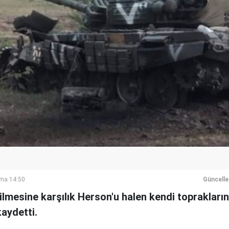
ma 14:50
Güncell
lmesine karşılık Herson'u halen kendi toprakların
aydetti.