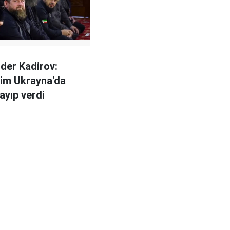
ider Kadirov:
erim Ukrayna'da
ayıp verdi