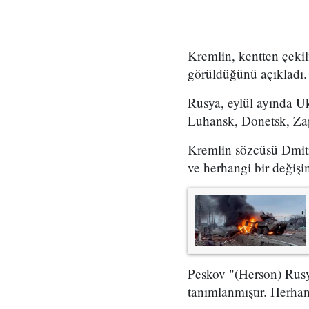
Kremlin, kentten çeki
görüldüğünü açıkladı.
Rusya, eylül ayında Uk
Luhansk, Donetsk, Zapo
Kremlin sözcüsü Dmitr
ve herhangi bir değişi
Peskov "(Herson) Rusya
tanımlanmıştır. Herhan