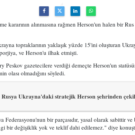
lme kararının alınmasına rağmen Herson'un halen bir Rus 
rayna topraklarının yaklaşık yüzde 15'ini oluşturan Ukra
rjiya, ve Herson'u ilhak etmişti.
y Peskov gazetecilere verdiği demeçte Herson'un statüsün
min olası olmadığını söyledi.
Rusya Ukrayna'daki stratejik Herson şehrinden çekil
 Federasyonu'nun bir parçasıdır, yasal olarak sabittir ve 
gi bir değişiklik yok ve teklif dahi edilemez." diye konuşt