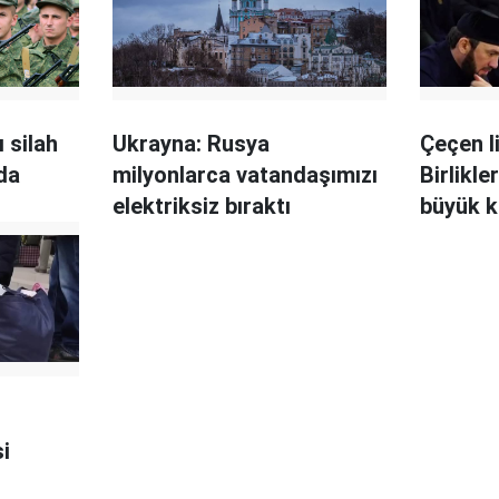
 silah
Ukrayna: Rusya
Çeçen l
'da
milyonlarca vatandaşımızı
Birlikl
elektriksiz bıraktı
büyük k
i