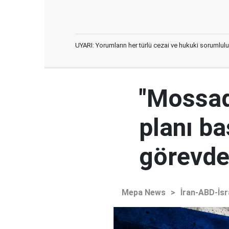
UYARI: Yorumların her türlü cezai ve hukuki sorumlulu
"Mossad'
planı ba
görevden
Mepa News
>
İran-ABD-İsr