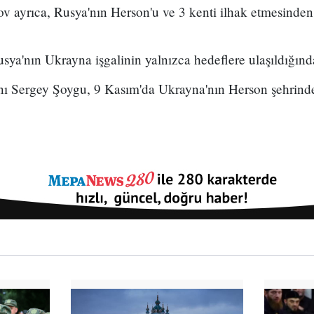
v ayrıca, Rusya'nın Herson'u ve 3 kenti ilhak etmesinden
a'nın Ukrayna işgalinin yalnızca hedeflere ulaşıldığında b
 Sergey Şoygu, 9 Kasım'da Ukrayna'nın Herson şehrinde