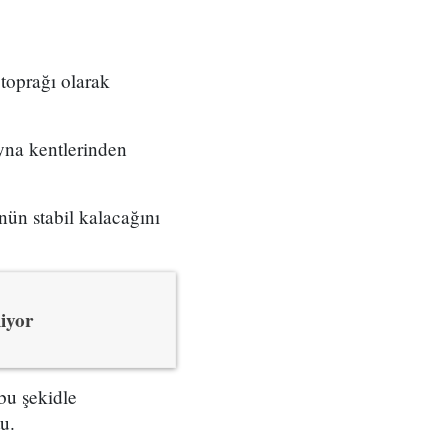
toprağı olarak
yna kentlerinden
ün stabil kalacağını
iyor
bu şekidle
u.