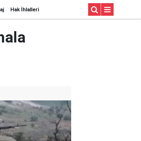
aj
Hak İhlalleri
hala