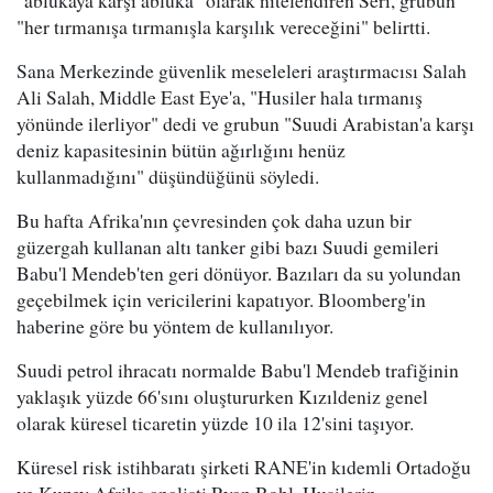
"her tırmanışa tırmanışla karşılık vereceğini" belirtti.
Sana Merkezinde güvenlik meseleleri araştırmacısı Salah
Ali Salah, Middle East Eye'a, "Husiler hala tırmanış
yönünde ilerliyor" dedi ve grubun "Suudi Arabistan'a karşı
deniz kapasitesinin bütün ağırlığını henüz
kullanmadığını" düşündüğünü söyledi.
Bu hafta Afrika'nın çevresinden çok daha uzun bir
güzergah kullanan altı tanker gibi bazı Suudi gemileri
Babu'l Mendeb'ten geri dönüyor. Bazıları da su yolundan
geçebilmek için vericilerini kapatıyor. Bloomberg'in
haberine göre bu yöntem de kullanılıyor.
Suudi petrol ihracatı normalde Babu'l Mendeb trafiğinin
yaklaşık yüzde 66'sını oluştururken Kızıldeniz genel
olarak küresel ticaretin yüzde 10 ila 12'sini taşıyor.
Küresel risk istihbaratı şirketi RANE'in kıdemli Ortadoğu
ve Kuzey Afrika analisti Ryan Bohl, Husilerin