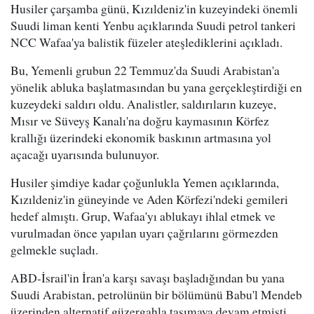
Husiler çarşamba günü, Kızıldeniz'in kuzeyindeki önemli
Suudi liman kenti Yenbu açıklarında Suudi petrol tankeri
NCC Wafaa'ya balistik füzeler ateşlediklerini açıkladı.
Bu, Yemenli grubun 22 Temmuz'da Suudi Arabistan'a
yönelik abluka başlatmasından bu yana gerçekleştirdiği en
kuzeydeki saldırı oldu. Analistler, saldırıların kuzeye,
Mısır ve Süveyş Kanalı'na doğru kaymasının Körfez
krallığı üzerindeki ekonomik baskının artmasına yol
açacağı uyarısında bulunuyor.
Husiler şimdiye kadar çoğunlukla Yemen açıklarında,
Kızıldeniz'in güneyinde ve Aden Körfezi'ndeki gemileri
hedef almıştı. Grup, Wafaa'yı ablukayı ihlal etmek ve
vurulmadan önce yapılan uyarı çağrılarını görmezden
gelmekle suçladı.
ABD-İsrail'in İran'a karşı savaşı başladığından bu yana
Suudi Arabistan, petrolünün bir bölümünü Babu'l Mendeb
üzerinden alternatif güzergahla taşımaya devam etmişti.