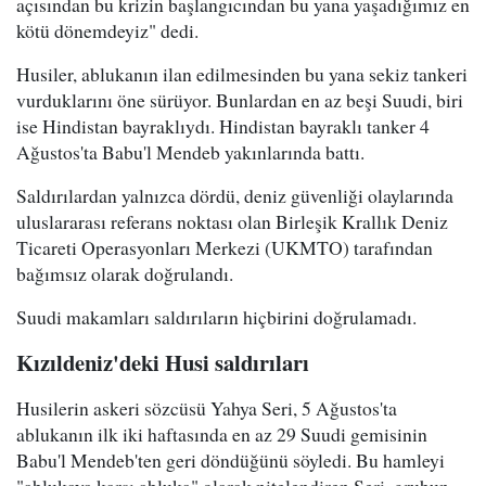
açısından bu krizin başlangıcından bu yana yaşadığımız en
kötü dönemdeyiz" dedi.
Husiler, ablukanın ilan edilmesinden bu yana sekiz tankeri
vurduklarını öne sürüyor. Bunlardan en az beşi Suudi, biri
ise Hindistan bayraklıydı. Hindistan bayraklı tanker 4
Ağustos'ta Babu'l Mendeb yakınlarında battı.
Saldırılardan yalnızca dördü, deniz güvenliği olaylarında
uluslararası referans noktası olan Birleşik Krallık Deniz
Ticareti Operasyonları Merkezi (UKMTO) tarafından
bağımsız olarak doğrulandı.
Suudi makamları saldırıların hiçbirini doğrulamadı.
Kızıldeniz'deki Husi saldırıları
Husilerin askeri sözcüsü Yahya Seri, 5 Ağustos'ta
ablukanın ilk iki haftasında en az 29 Suudi gemisinin
Babu'l Mendeb'ten geri döndüğünü söyledi. Bu hamleyi
"ablukaya karşı abluka" olarak nitelendiren Seri, grubun