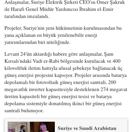
Anlaşmalar, Suriye Elektrik Şirketi CEO'su Ömer Şakruk
ile Harafi Genel Müdür Yardımcısı İbrahim el-Emir
tarafından imzalandı.
Projeler, Suriye'nin yeni hükümetinin kurulmasından bu
yana açıklanan en büyük yenilenebilir enerji
yatırımlarından biri niteliğinde.
Levant 24'ün aktardığı habere göre anlaşmalar, Şam
Kırsalı'ndaki Vadi er-Rabi bölgesinde kurulacak ve 400
kilovoltluk iletim hattıyla ulusal şebekeye bağlanacak üç
güneş enerjisi projesini kapsıyor. Projeler arasında batarya
depolamalı bir fotovoltaik güneş enerjisi santrali, 200
megavatlık inverter kapasitesiyle desteklenen 274 megavat
üretim kapasiteli bir güneş enerjisi tesisi ve batarya
depolama sistemiyle donatılmış ikinci bir güneş enerjisi
santrali bulunuyor.
Suriye ve Suudi Arabistan