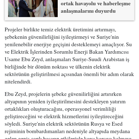
ortak havayolu ve haberleşme
anlaşmalarını duyurdu
Projeler birlikte temiz elektrik üretimini artırmayı,
şebekenin güvenilirliğini iyileştirmeyi ve Suriye'nin
yenilenebilir enerjiye geçişini desteklemeyi amaçlıyor. Su
ve Elektrik İşlerinden Sorumlu Enerji Bakan Yardımcısı
Usame Ebu Zeyd, anlaşmaları Suriye-Suudi Arabistan iş
birliğinde bir dönüm noktası ve ülkenin elektrik
sektörünün geliştirilmesi açısından önemli bir adım olarak
nitelendirdi.
Ebu Zeyd, projelerin şebeke güvenilirliğini artırırken
altyapının yeniden iyileştirilmesini destekleyen yatırım
ortaklıkları oluşturacağını, operasyonel verimliliği
geliştireceğini ve elektrik hizmetlerini iyileştireceğini
söyledi. Suriye'nin elektrik sektörünün Rusya ve Esed
rejiminin bombardımanları nedeniyle altyapıda meydana
gelen geniş çaplı hasarın etkileriyle karşı karşıya kalmaya