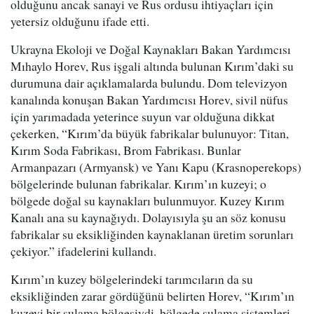
olduğunu ancak sanayi ve Rus ordusu ihtiyaçları için
yetersiz olduğunu ifade etti.
Ukrayna Ekoloji ve Doğal Kaynakları Bakan Yardımcısı
Mıhaylo Horev, Rus işgali altında bulunan Kırım’daki su
durumuna dair açıklamalarda bulundu. Dom televizyon
kanalında konuşan Bakan Yardımcısı Horev, sivil nüfus
için yarımadada yeterince suyun var olduğuna dikkat
çekerken, “Kırım’da büyük fabrikalar bulunuyor: Titan,
Kırım Soda Fabrikası, Brom Fabrikası. Bunlar
Armanpazarı (Armyansk) ve Yanı Kapu (Krasnoperekops)
bölgelerinde bulunan fabrikalar. Kırım’ın kuzeyi; o
bölgede doğal su kaynakları bulunmuyor. Kuzey Kırım
Kanalı ana su kaynağıydı. Dolayısıyla şu an söz konusu
fabrikalar su eksikliğinden kaynaklanan üretim sorunları
çekiyor.” ifadelerini kullandı.
Kırım’ın kuzey bölgelerindeki tarımcıların da su
eksikliğinden zarar gördüğünü belirten Horev, “Kırım’ın
kuzeyi bir sulama bölgesiydi, bölgede sulama sistemleri