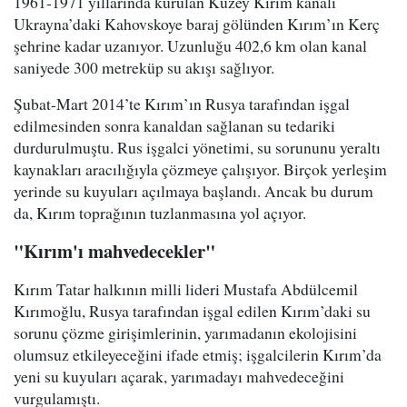
1961-1971 yıllarında kurulan Kuzey Kırım kanalı
Ukrayna’daki Kahovskoye baraj gölünden Kırım’ın Kerç
şehrine kadar uzanıyor. Uzunluğu 402,6 km olan kanal
saniyede 300 metreküp su akışı sağlıyor.
Şubat-Mart 2014’te Kırım’ın Rusya tarafından işgal
edilmesinden sonra kanaldan sağlanan su tedariki
durdurulmuştu. Rus işgalci yönetimi, su sorununu yeraltı
kaynakları aracılığıyla çözmeye çalışıyor. Birçok yerleşim
yerinde su kuyuları açılmaya başlandı. Ancak bu durum
da, Kırım toprağının tuzlanmasına yol açıyor.
"Kırım'ı mahvedecekler"
Kırım Tatar halkının milli lideri Mustafa Abdülcemil
Kırımoğlu, Rusya tarafından işgal edilen Kırım’daki su
sorunu çözme girişimlerinin, yarımadanın ekolojisini
olumsuz etkileyeceğini ifade etmiş; işgalcilerin Kırım’da
yeni su kuyuları açarak, yarımadayı mahvedeceğini
vurgulamıştı.