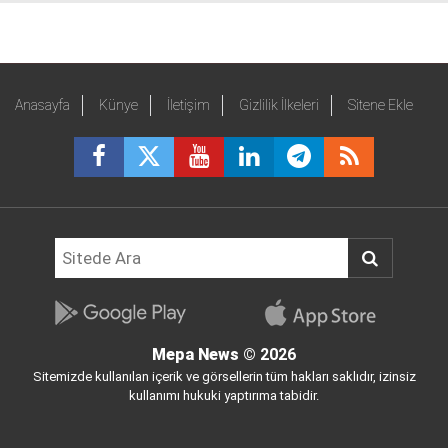
Anasayfa
Künye
İletişim
Gizlilik İlkeleri
Sitene Ekle
Mepa News
© 2026
Sitemizde kullanılan içerik ve görsellerin tüm hakları saklıdır, izinsiz
kullanımı hukuki yaptırıma tabidir.