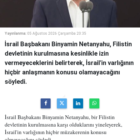
Yayınlanma:
05 Ağustos 2026 Çarşamba 20:35
İsrail Başbakanı Binyamin Netanyahu, Filistin
devletinin kurulmasına kesinlikle izin
vermeyeceklerini belirterek, İsrail'in varlığının
hiçbir anlaşmanın konusu olamayacağını
söyledi.
İsrail Başbakanı Binyamin Netanyahu, bir Filistin
devletinin kurulmasına karşı olduklarını yineleyerek,
İsrail'in varlığının hiçbir müzakerenin konusu
olmayacağını söyledi.