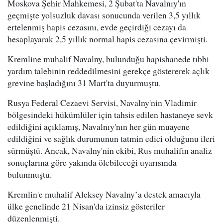
Moskova Şehir Mahkemesi, 2 Şubat'ta Navalnıy'ın
geçmişte yolsuzluk davası sonucunda verilen 3,5 yıllık
ertelenmiş hapis cezasını, evde geçirdiği cezayı da
hesaplayarak 2,5 yıllık normal hapis cezasına çevirmişti.
Kremline muhalif Navalny, bulunduğu hapishanede tıbbi
yardım talebinin reddedilmesini gerekçe göstererek açlık
grevine başladığını 31 Mart'ta duyurmuştu.
Rusya Federal Cezaevi Servisi, Navalny'nin Vladimir
bölgesindeki hükümlüler için tahsis edilen hastaneye sevk
edildiğini açıklamış, Navalnıy'nın her gün muayene
edildiğini ve sağlık durumunun tatmin edici olduğunu ileri
sürmüştü. Ancak, Navalny'nin ekibi, Rus muhalifin analiz
sonuçlarına göre yakında ölebileceği uyarısında
bulunmuştu.
Kremlin'e muhalif Aleksey Navalny’a destek amacıyla
ülke genelinde 21 Nisan'da izinsiz gösteriler
düzenlenmişti.