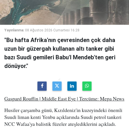
Yayınlanma:
08 Ağustos 2026 Cumartesi 16:28
"Bu hafta Afrika'nın çevresinden çok daha
uzun bir güzergah kullanan altı tanker gibi
bazı Suudi gemileri Babu'l Mendeb'ten geri
dönüyor."
Gaspard Rouffin | Middle East Eye | Tercüme: Mepa News
Husiler çarşamba günü, Kızıldeniz'in kuzeyindeki önemli
Suudi liman kenti Yenbu açıklarında Suudi petrol tankeri
NCC Wafaa'ya balistik füzeler ateşlediklerini açıkladı.