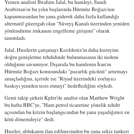
Yemen analisti Ibrahim Jalal, bu hamleyi, Suudi
Arabistan'ın bu yılın başlarında Hürmüz Boğazı'nın
kapanmasından bu yana giderek daha fazla kullandığı
alternatif güzergah olan "Süveyş Kanalı üzerinden yeniden
yönlendirme imkanını engelleme girişimi" olarak
tanımladı.
Jalal, Husilerin çatışmayı Kızıldeniz'in daha kuzeyine
doğru genişletme tehdidinde bulunmasının iki nedeni
olduğunu savunuyor. Dışarıda bu hamlenin İran'ın
Hürmüz Boğazı konusundaki "pazarlık gücünü" artırmayı
amaçladığını, içeride ise "Riyad üzerindeki zorlayıcı
baskıyı yeniden tesis etmeyi" hedeflediğini söyledi.
Gemi takip şirketi Kpler'de analist olan Matthew Wright
bu hafta BBC'ye, "Ham petrol ticaretine yönelik tehdit
açısından bu krizin başlangıcından bu yana yaşadığımız en
kötü dönemdeyiz" dedi.
Husiler, ablukanın ilan edilmesinden bu yana sekiz tankeri