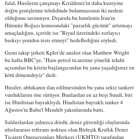
Jalal, Husilerin çatışmayı Kızıldeniz'in daha kuzeyine
doğru genişletme tehdidinde bulunmasının iki nedeni
olduğunu savunuyor. Dışarıda bu hamlenin İran'ın
Hürmüz Boğazı konusundaki "pazarlık gücünü" artırmayı
amaçladığını, içeride ise "Riyad üzerindeki zorlayıcı
baskıyı yeniden tesis etmeyi" hedeflediğini söyledi.
Gemi takip şirketi Kpler'de analist olan Matthew Wright
bu hafta BBC'ye, "Ham petrol ticaretine yönelik tehdit
açısından bu krizin başlangıcından bu yana yaşadığımız en
kötü dönemdeyiz" dedi.
Husiler, ablukanın ilan edilmesinden bu yana sekiz tankeri
vurduklarını öne sürüyor. Bunlardan en az beşi Suudi, biri
ise Hindistan bayraklıydı. Hindistan bayraklı tanker 4
Ağustos'ta Babu'l Mendeb yakınlarında battı.
Saldırılardan yalnızca dördü, deniz güvenliği olaylarında
uluslararası referans noktası olan Birleşik Krallık Deniz
Ticareti Operasyonları Merkezi (UKMTO) tarafından