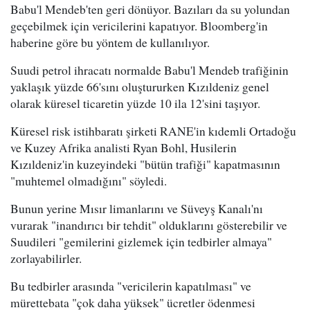
Babu'l Mendeb'ten geri dönüyor. Bazıları da su yolundan
geçebilmek için vericilerini kapatıyor. Bloomberg'in
haberine göre bu yöntem de kullanılıyor.
Suudi petrol ihracatı normalde Babu'l Mendeb trafiğinin
yaklaşık yüzde 66'sını oluştururken Kızıldeniz genel
olarak küresel ticaretin yüzde 10 ila 12'sini taşıyor.
Küresel risk istihbaratı şirketi RANE'in kıdemli Ortadoğu
ve Kuzey Afrika analisti Ryan Bohl, Husilerin
Kızıldeniz'in kuzeyindeki "bütün trafiği" kapatmasının
"muhtemel olmadığını" söyledi.
Bunun yerine Mısır limanlarını ve Süveyş Kanalı'nı
vurarak "inandırıcı bir tehdit" olduklarını gösterebilir ve
Suudileri "gemilerini gizlemek için tedbirler almaya"
zorlayabilirler.
Bu tedbirler arasında "vericilerin kapatılması" ve
mürettebata "çok daha yüksek" ücretler ödenmesi