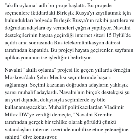
"akıllı oylama" adlı bir proje başlattı. Bu projede
seçmenlere iktidardaki Birleşik Rusya'yı zayıflatmak için
bulundukları bölgede Birleşik Rusya'nın rakibi partilere ve
doğrudan adaylara oy vermeleri çağrısı yapılıyor. Navalni
destekçilerinin hayata geçirdiği internet sitesi 15 Eylül'de
açıldı ama sonrasında Rus telekomünikasyon dairesi
tarafından kapatıldı. Bu projeyi hayata geçirenler, sayfanın
aplikasyonunun ise işlediğini belirtiyor.
Navalni "akıllı oylama" projesi ile geçen yıllarda örneğin
Moskova'daki Şehir Meclisi seçimlerinde başarı
sağlamıştı. Seçimi kazanan doğrudan adayların yaklaşık
yarısı muhalif adaylardı. Navalni'nin birçok destekçisi şu
an yurt dışında, dolayısıyla seçimlerde oy bile
kullanamayacaklar. Muhalif politikacılardan Vladimir
Milov DW'ye verdiği demeçte, "Navalni Kremlin
tarafından gerçek bir tehlike olarak görüldü çünkü
vatandaşları internet üzerinde mobilize etme yeteneğine
sahipti" diye konuşuyor.