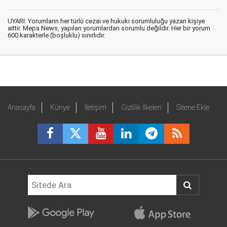
UYARI: Yorumların her türlü cezai ve hukuki sorumluluğu yazan kişiye
aittir. Mepa News, yapılan yorumlardan sorumlu değildir. Her bir yorum
600 karakterle (boşluklu) sınırlıdır.
Anasayfa
Künye
İletişim
Gizlilik İlkeleri
Sitene Ekle