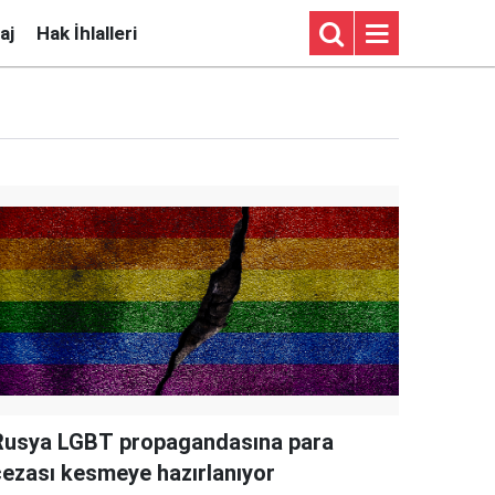
aj
Hak İhlalleri
Rusya LGBT propagandasına para
cezası kesmeye hazırlanıyor