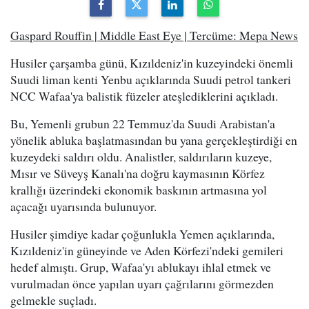
Gaspard Rouffin | Middle East Eye | Tercüme: Mepa News
Husiler çarşamba günü, Kızıldeniz'in kuzeyindeki önemli
Suudi liman kenti Yenbu açıklarında Suudi petrol tankeri
NCC Wafaa'ya balistik füzeler ateşlediklerini açıkladı.
Bu, Yemenli grubun 22 Temmuz'da Suudi Arabistan'a
yönelik abluka başlatmasından bu yana gerçekleştirdiği en
kuzeydeki saldırı oldu. Analistler, saldırıların kuzeye,
Mısır ve Süveyş Kanalı'na doğru kaymasının Körfez
krallığı üzerindeki ekonomik baskının artmasına yol
açacağı uyarısında bulunuyor.
Husiler şimdiye kadar çoğunlukla Yemen açıklarında,
Kızıldeniz'in güneyinde ve Aden Körfezi'ndeki gemileri
hedef almıştı. Grup, Wafaa'yı ablukayı ihlal etmek ve
vurulmadan önce yapılan uyarı çağrılarını görmezden
gelmekle suçladı.