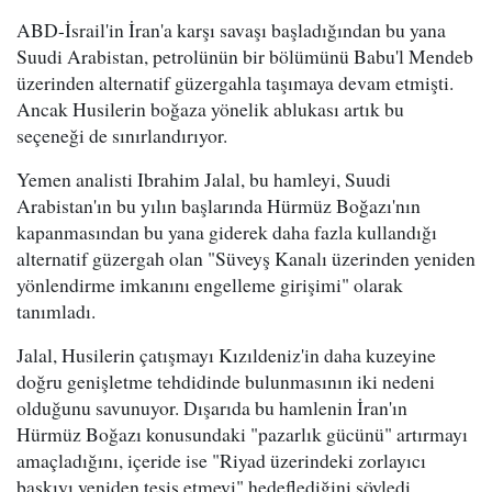
ABD-İsrail'in İran'a karşı savaşı başladığından bu yana
Suudi Arabistan, petrolünün bir bölümünü Babu'l Mendeb
üzerinden alternatif güzergahla taşımaya devam etmişti.
Ancak Husilerin boğaza yönelik ablukası artık bu
seçeneği de sınırlandırıyor.
Yemen analisti Ibrahim Jalal, bu hamleyi, Suudi
Arabistan'ın bu yılın başlarında Hürmüz Boğazı'nın
kapanmasından bu yana giderek daha fazla kullandığı
alternatif güzergah olan "Süveyş Kanalı üzerinden yeniden
yönlendirme imkanını engelleme girişimi" olarak
tanımladı.
Jalal, Husilerin çatışmayı Kızıldeniz'in daha kuzeyine
doğru genişletme tehdidinde bulunmasının iki nedeni
olduğunu savunuyor. Dışarıda bu hamlenin İran'ın
Hürmüz Boğazı konusundaki "pazarlık gücünü" artırmayı
amaçladığını, içeride ise "Riyad üzerindeki zorlayıcı
baskıyı yeniden tesis etmeyi" hedeflediğini söyledi.