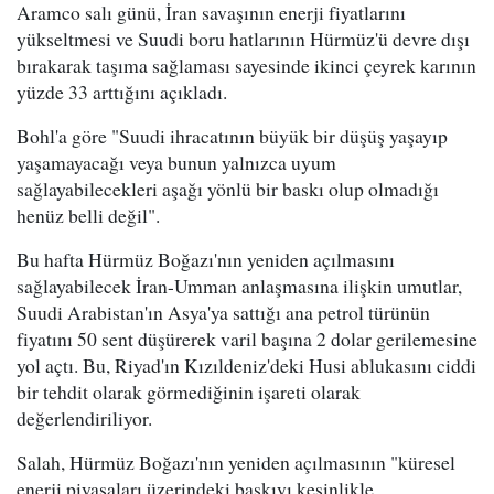
Aramco salı günü, İran savaşının enerji fiyatlarını
yükseltmesi ve Suudi boru hatlarının Hürmüz'ü devre dışı
bırakarak taşıma sağlaması sayesinde ikinci çeyrek karının
yüzde 33 arttığını açıkladı.
Bohl'a göre "Suudi ihracatının büyük bir düşüş yaşayıp
yaşamayacağı veya bunun yalnızca uyum
sağlayabilecekleri aşağı yönlü bir baskı olup olmadığı
henüz belli değil".
Bu hafta Hürmüz Boğazı'nın yeniden açılmasını
sağlayabilecek İran-Umman anlaşmasına ilişkin umutlar,
Suudi Arabistan'ın Asya'ya sattığı ana petrol türünün
fiyatını 50 sent düşürerek varil başına 2 dolar gerilemesine
yol açtı. Bu, Riyad'ın Kızıldeniz'deki Husi ablukasını ciddi
bir tehdit olarak görmediğinin işareti olarak
değerlendiriliyor.
Salah, Hürmüz Boğazı'nın yeniden açılmasının "küresel
enerji piyasaları üzerindeki baskıyı kesinlikle