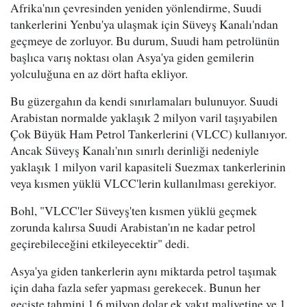
Afrika'nın çevresinden yeniden yönlendirme, Suudi
tankerlerini Yenbu'ya ulaşmak için Süveyş Kanalı'ndan
geçmeye de zorluyor. Bu durum, Suudi ham petrolünün
başlıca varış noktası olan Asya'ya giden gemilerin
yolculuğuna en az dört hafta ekliyor.
Bu güzergahın da kendi sınırlamaları bulunuyor. Suudi
Arabistan normalde yaklaşık 2 milyon varil taşıyabilen
Çok Büyük Ham Petrol Tankerlerini (VLCC) kullanıyor.
Ancak Süveyş Kanalı'nın sınırlı derinliği nedeniyle
yaklaşık 1 milyon varil kapasiteli Suezmax tankerlerinin
veya kısmen yüklü VLCC'lerin kullanılması gerekiyor.
Bohl, "VLCC'ler Süveyş'ten kısmen yüklü geçmek
zorunda kalırsa Suudi Arabistan'ın ne kadar petrol
geçirebileceğini etkileyecektir" dedi.
Asya'ya giden tankerlerin aynı miktarda petrol taşımak
için daha fazla sefer yapması gerekecek. Bunun her
geçişte tahmini 1.6 milyon dolar ek yakıt maliyetine ve 1