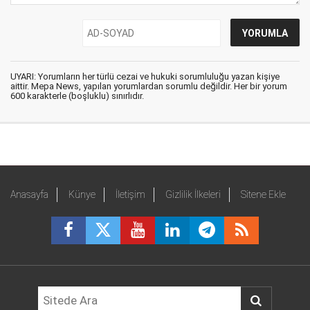
UYARI: Yorumların her türlü cezai ve hukuki sorumluluğu yazan kişiye
aittir. Mepa News, yapılan yorumlardan sorumlu değildir. Her bir yorum
600 karakterle (boşluklu) sınırlıdır.
Anasayfa
Künye
İletişim
Gizlilik İlkeleri
Sitene Ekle