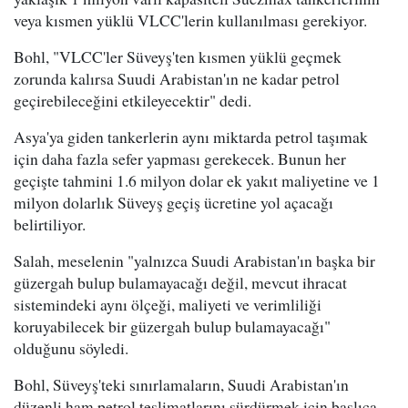
veya kısmen yüklü VLCC'lerin kullanılması gerekiyor.
Bohl, "VLCC'ler Süveyş'ten kısmen yüklü geçmek
zorunda kalırsa Suudi Arabistan'ın ne kadar petrol
geçirebileceğini etkileyecektir" dedi.
Asya'ya giden tankerlerin aynı miktarda petrol taşımak
için daha fazla sefer yapması gerekecek. Bunun her
geçişte tahmini 1.6 milyon dolar ek yakıt maliyetine ve 1
milyon dolarlık Süveyş geçiş ücretine yol açacağı
belirtiliyor.
Salah, meselenin "yalnızca Suudi Arabistan'ın başka bir
güzergah bulup bulamayacağı değil, mevcut ihracat
sistemindeki aynı ölçeği, maliyeti ve verimliliği
koruyabilecek bir güzergah bulup bulamayacağı"
olduğunu söyledi.
Bohl, Süveyş'teki sınırlamaların, Suudi Arabistan'ın
düzenli ham petrol teslimatlarını sürdürmek için başlıca