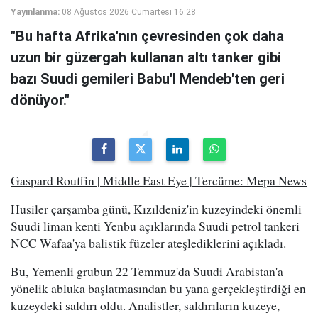
Yayınlanma:
08 Ağustos 2026 Cumartesi 16:28
"Bu hafta Afrika'nın çevresinden çok daha
uzun bir güzergah kullanan altı tanker gibi
bazı Suudi gemileri Babu'l Mendeb'ten geri
dönüyor."
Gaspard Rouffin | Middle East Eye | Tercüme: Mepa News
Husiler çarşamba günü, Kızıldeniz'in kuzeyindeki önemli
Suudi liman kenti Yenbu açıklarında Suudi petrol tankeri
NCC Wafaa'ya balistik füzeler ateşlediklerini açıkladı.
Bu, Yemenli grubun 22 Temmuz'da Suudi Arabistan'a
yönelik abluka başlatmasından bu yana gerçekleştirdiği en
kuzeydeki saldırı oldu. Analistler, saldırıların kuzeye,