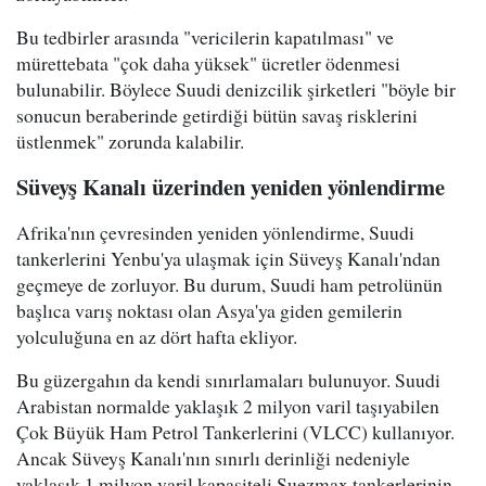
Bu tedbirler arasında "vericilerin kapatılması" ve
mürettebata "çok daha yüksek" ücretler ödenmesi
bulunabilir. Böylece Suudi denizcilik şirketleri "böyle bir
sonucun beraberinde getirdiği bütün savaş risklerini
üstlenmek" zorunda kalabilir.
Süveyş Kanalı üzerinden yeniden yönlendirme
Afrika'nın çevresinden yeniden yönlendirme, Suudi
tankerlerini Yenbu'ya ulaşmak için Süveyş Kanalı'ndan
geçmeye de zorluyor. Bu durum, Suudi ham petrolünün
başlıca varış noktası olan Asya'ya giden gemilerin
yolculuğuna en az dört hafta ekliyor.
Bu güzergahın da kendi sınırlamaları bulunuyor. Suudi
Arabistan normalde yaklaşık 2 milyon varil taşıyabilen
Çok Büyük Ham Petrol Tankerlerini (VLCC) kullanıyor.
Ancak Süveyş Kanalı'nın sınırlı derinliği nedeniyle
yaklaşık 1 milyon varil kapasiteli Suezmax tankerlerinin