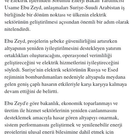
ve Elektrik İşlerinden Sorumlu Enerji Bakan Yardımcısı
Usame Ebu Zeyd, anlaşmaları Suriye-Suudi Arabistan iş
birliğinde bir dönüm noktası ve ülkenin elektrik
sektörünün geliştirilmesi açısından önemli bir adım olarak
nitelendirdi.
Ebu Zeyd, projelerin şebeke güvenilirliğini artırırken
altyapının yeniden iyileştirilmesini destekleyen yatırım
ortaklıkları oluşturacağını, operasyonel verimliliği
geliştireceğini ve elektrik hizmetlerini iyileştireceğini
söyledi. Suriye'nin elektrik sektörünün Rusya ve Esed
rejiminin bombardımanları nedeniyle altyapıda meydana
gelen geniş çaplı hasarın etkileriyle karşı karşıya kalmaya
devam ettiğini de belirtti.
Ebu Zeyd'e göre bakanlık, ekonomik toparlanmayı ve
üretim ile hizmet sektörlerinin yeniden canlanmasını
desteklemek amacıyla hasar gören altyapıyı onarmak,
sistem performansını geliştirmek ve yenilenebilir enerji
projelerini ulusal enerji bileşimine dahil etmek için