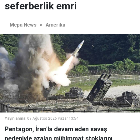
seferberlik emri
Mepa News
>
Amerika
Yayınlanma:
09 Ağustos 2026 Pazar 13:54
Pentagon, İran'la devam eden savaş
nedeniyle azalan mühimmat stoklarını