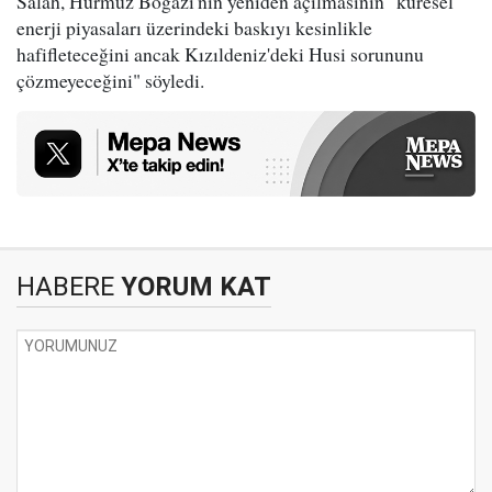
Salah, Hürmüz Boğazı'nın yeniden açılmasının "küresel
enerji piyasaları üzerindeki baskıyı kesinlikle
hafifleteceğini ancak Kızıldeniz'deki Husi sorununu
çözmeyeceğini" söyledi.
HABERE
YORUM KAT