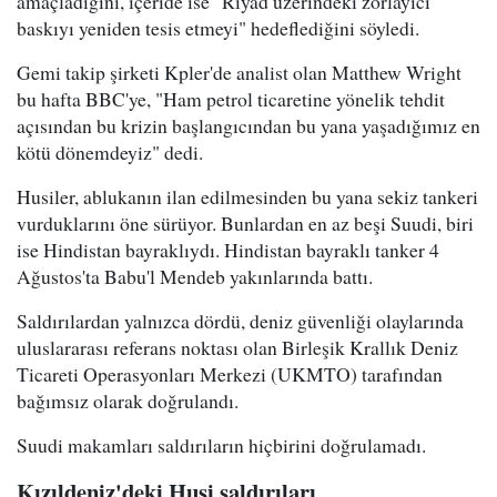
amaçladığını, içeride ise "Riyad üzerindeki zorlayıcı
baskıyı yeniden tesis etmeyi" hedeflediğini söyledi.
Gemi takip şirketi Kpler'de analist olan Matthew Wright
bu hafta BBC'ye, "Ham petrol ticaretine yönelik tehdit
açısından bu krizin başlangıcından bu yana yaşadığımız en
kötü dönemdeyiz" dedi.
Husiler, ablukanın ilan edilmesinden bu yana sekiz tankeri
vurduklarını öne sürüyor. Bunlardan en az beşi Suudi, biri
ise Hindistan bayraklıydı. Hindistan bayraklı tanker 4
Ağustos'ta Babu'l Mendeb yakınlarında battı.
Saldırılardan yalnızca dördü, deniz güvenliği olaylarında
uluslararası referans noktası olan Birleşik Krallık Deniz
Ticareti Operasyonları Merkezi (UKMTO) tarafından
bağımsız olarak doğrulandı.
Suudi makamları saldırıların hiçbirini doğrulamadı.
Kızıldeniz'deki Husi saldırıları