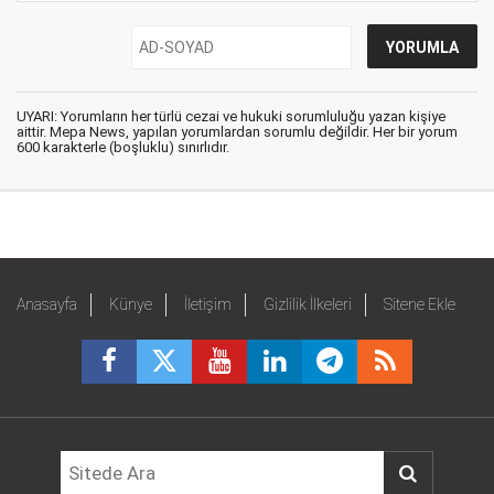
UYARI: Yorumların her türlü cezai ve hukuki sorumluluğu yazan kişiye
aittir. Mepa News, yapılan yorumlardan sorumlu değildir. Her bir yorum
600 karakterle (boşluklu) sınırlıdır.
Anasayfa
Künye
İletişim
Gizlilik İlkeleri
Sitene Ekle