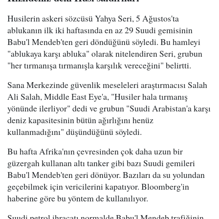
Husilerin askeri sözcüsü Yahya Seri, 5 Ağustos'ta
ablukanın ilk iki haftasında en az 29 Suudi gemisinin
Babu'l Mendeb'ten geri döndüğünü söyledi. Bu hamleyi
"ablukaya karşı abluka" olarak nitelendiren Seri, grubun
"her tırmanışa tırmanışla karşılık vereceğini" belirtti.
Sana Merkezinde güvenlik meseleleri araştırmacısı Salah
Ali Salah, Middle East Eye'a, "Husiler hala tırmanış
yönünde ilerliyor" dedi ve grubun "Suudi Arabistan'a karşı
deniz kapasitesinin bütün ağırlığını henüz
kullanmadığını" düşündüğünü söyledi.
Bu hafta Afrika'nın çevresinden çok daha uzun bir
güzergah kullanan altı tanker gibi bazı Suudi gemileri
Babu'l Mendeb'ten geri dönüyor. Bazıları da su yolundan
geçebilmek için vericilerini kapatıyor. Bloomberg'in
haberine göre bu yöntem de kullanılıyor.
Suudi petrol ihracatı normalde Babu'l Mendeb trafiğinin