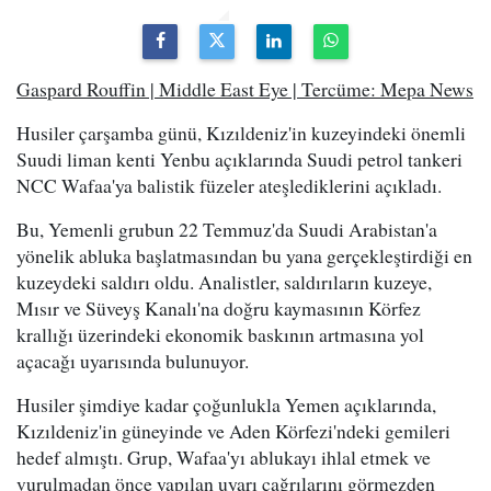
Gaspard Rouffin | Middle East Eye | Tercüme: Mepa News
Husiler çarşamba günü, Kızıldeniz'in kuzeyindeki önemli
Suudi liman kenti Yenbu açıklarında Suudi petrol tankeri
NCC Wafaa'ya balistik füzeler ateşlediklerini açıkladı.
Bu, Yemenli grubun 22 Temmuz'da Suudi Arabistan'a
yönelik abluka başlatmasından bu yana gerçekleştirdiği en
kuzeydeki saldırı oldu. Analistler, saldırıların kuzeye,
Mısır ve Süveyş Kanalı'na doğru kaymasının Körfez
krallığı üzerindeki ekonomik baskının artmasına yol
açacağı uyarısında bulunuyor.
Husiler şimdiye kadar çoğunlukla Yemen açıklarında,
Kızıldeniz'in güneyinde ve Aden Körfezi'ndeki gemileri
hedef almıştı. Grup, Wafaa'yı ablukayı ihlal etmek ve
vurulmadan önce yapılan uyarı çağrılarını görmezden