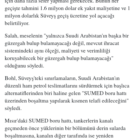
için daha fazla sefer yapması gerekecek. Bunun her
geçişte tahmini 1.6 milyon dolar ek yakıt maliyetine ve 1
milyon dolarlık Süveyş geçiş ücretine yol açacağı
belirtiliyor.
Salah, meselenin "yalnızca Suudi Arabistan'ın başka bir
güzergah bulup bulamayacağı değil, mevcut ihracat
sistemindeki aynı ölçeği, maliyeti ve verimliliği
koruyabilecek bir güzergah bulup bulamayacağı"
olduğunu söyledi.
Bohl, Süveyş'teki sınırlamaların, Suudi Arabistan'ın
düzenli ham petrol teslimatlarını sürdürmek için başlıca
alternatiflerinden biri haline gelen "SUMED boru hattı
üzerinden boşaltma yapılarak kısmen telafi edileceğini"
söyledi.
Mısır'daki SUMED boru hattı, tankerlerin kanalı
geçmeden önce yüklerinin bir bölümünü derin sularda
boşaltmasına, kanalın diğer tarafında ise yeniden