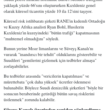
yaklaşık yüzde 66'sını oluştururken Kızıldeniz genel
olarak küresel ticaretin yüzde 10 ila 12'sini taşıyor.
Küresel risk istihbaratı şirketi RANE'in kıdemli Ortadoğu
ve Kuzey Afrika analisti Ryan Bohl, Husilerin
Kızıldeniz'in kuzeyindeki "bütün trafiği" kapatmasının
"muhtemel olmadığını" söyledi.
Bunun yerine Mısır limanlarını ve Süveyş Kanalı'nı
vurarak "inandırıcı bir tehdit" olduklarını gösterebilir ve
Suudileri "gemilerini gizlemek için tedbirler almaya"
zorlayabilirler.
Bu tedbirler arasında "vericilerin kapatılması" ve
mürettebata "çok daha yüksek" ücretler ödenmesi
bulunabilir. Böylece Suudi denizcilik şirketleri "böyle bir
sonucun beraberinde getirdiği bütün savaş risklerini
üstlenmek" zorunda kalabilir.
Süveyş Kanalı üzerinden yeniden yönlendirme