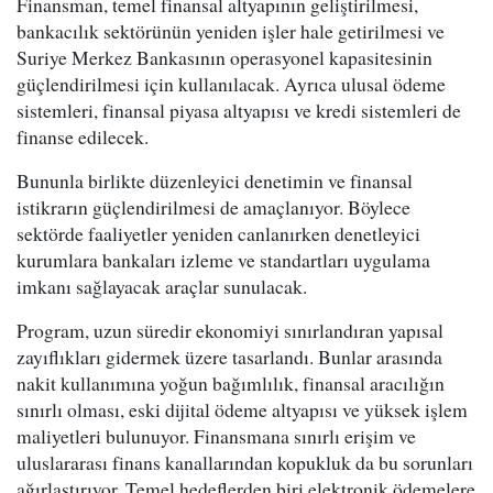
Finansman, temel finansal altyapının geliştirilmesi,
bankacılık sektörünün yeniden işler hale getirilmesi ve
Suriye Merkez Bankasının operasyonel kapasitesinin
güçlendirilmesi için kullanılacak. Ayrıca ulusal ödeme
sistemleri, finansal piyasa altyapısı ve kredi sistemleri de
finanse edilecek.
Bununla birlikte düzenleyici denetimin ve finansal
istikrarın güçlendirilmesi de amaçlanıyor. Böylece
sektörde faaliyetler yeniden canlanırken denetleyici
kurumlara bankaları izleme ve standartları uygulama
imkanı sağlayacak araçlar sunulacak.
Program, uzun süredir ekonomiyi sınırlandıran yapısal
zayıflıkları gidermek üzere tasarlandı. Bunlar arasında
nakit kullanımına yoğun bağımlılık, finansal aracılığın
sınırlı olması, eski dijital ödeme altyapısı ve yüksek işlem
maliyetleri bulunuyor. Finansmana sınırlı erişim ve
uluslararası finans kanallarından kopukluk da bu sorunları
ağırlaştırıyor. Temel hedeflerden biri elektronik ödemelere