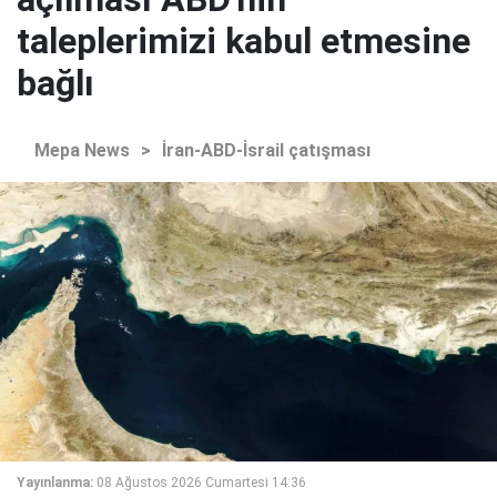
taleplerimizi kabul etmesine
bağlı
Mepa News
>
İran-ABD-İsrail çatışması
Yayınlanma:
08 Ağustos 2026 Cumartesi 14:36