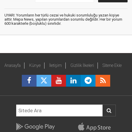
UYARI: Yorumların her türlü cezai ve hukuki sorumluluğu yazan kişiye
aittir. Mepa News, yapılan yorumlardan sorumlu değildir. Her bir yorum
600 karakterle (boşluklu) sınırlıdır.
Anasayfa
Künye
İletişim
Gizlilik İlkeleri
Sitene Ekle