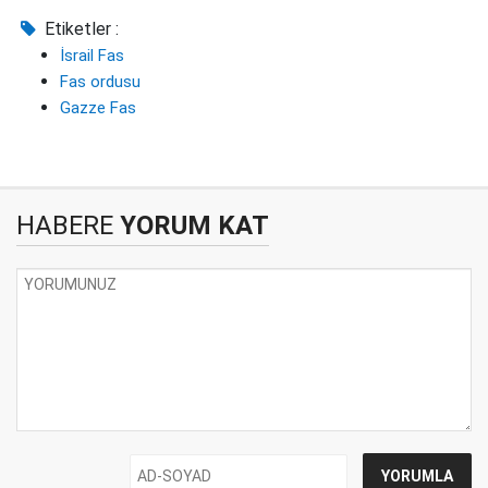
Etiketler :
İsrail Fas
Fas ordusu
Gazze Fas
HABERE
YORUM KAT