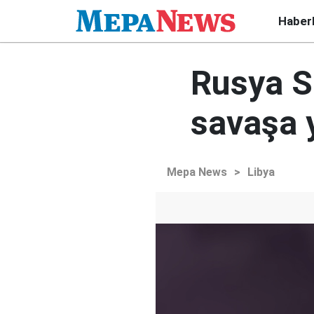
Haber
Rusya Su
savaşa 
Mepa News
>
Libya