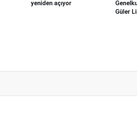
yeniden açıyor
Genelk
Güler L