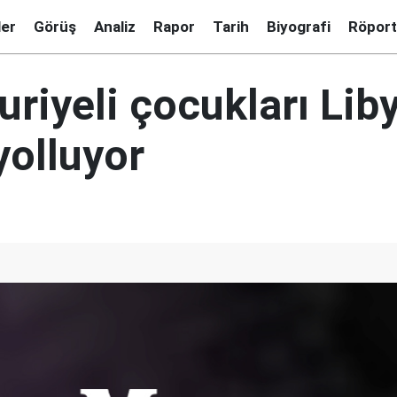
ler
Görüş
Analiz
Rapor
Tarih
Biyografi
Röport
riyeli çocukları Lib
yolluyor