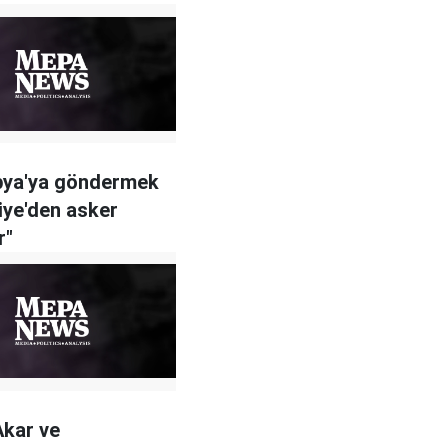
ibya'ya göndermek
riye'den asker
r"
kar ve