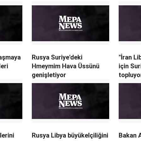
vaşmaya
Rusya Suriye'deki
"İran L
eri
Hmeymim Hava Üssünü
için Su
genişletiyor
topluyo
lerini
Rusya Libya büyükelçiliğini
Bakan A