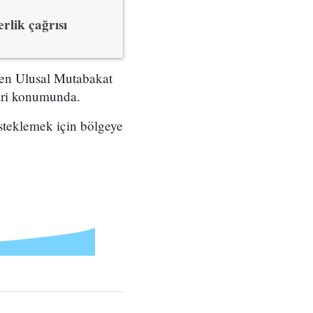
rlik çağrısı
enen Ulusal Mutabakat
biri konumunda.
steklemek için bölgeye