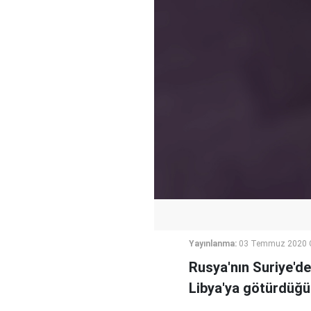
Yayınlanma:
03 Temmuz 2020 
Rusya'nın Suriye'de
Libya'ya götürdüğü 