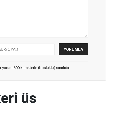
yorum 600 karakterle (boşluklu) sınırlıdır.
eri üs