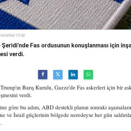
umartesi 10:42
e Şeridi'nde Fas ordusunun konuşlanması için inşa
esi verdi.
ump'ın Barış Kurulu, Gazze'de Fas askerleri için bir ask
eşmesini verdi.
ine göre bu adım, ABD destekli planın sonraki aşamaların
sine ve İsrail güçlerinin bölgede neredeyse her gün saldı
.