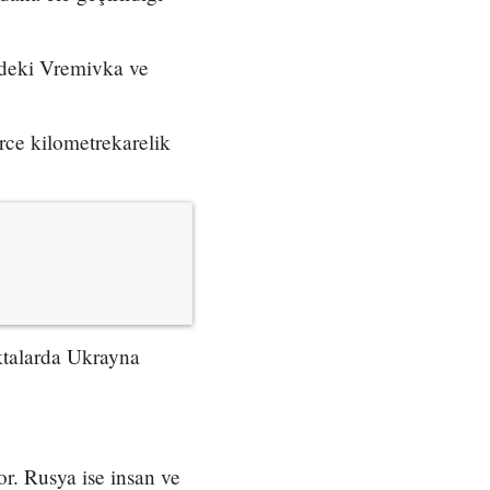
deki Vremivka ve
rce kilometrekarelik
ktalarda Ukrayna
or. Rusya ise insan ve