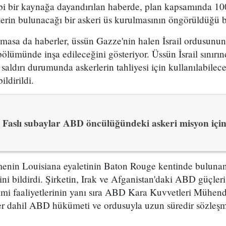
ibi bir kaynağa dayandırılan haberde, plan kapsamında 1
erin bulunacağı bir askeri üs kurulmasının öngörüldüğü bel
asa da haberler, üssün Gazze'nin halen İsrail ordusunun
bölümünde inşa edileceğini gösteriyor. Üssün İsrail sınırı
 saldırı durumunda askerlerin tahliyesi için kullanılabilec
ildirildi.
Faslı subaylar ABD öncülüğündeki askeri misyon içi
enin Louisiana eyaletinin Baton Rouge kentinde bulunan 
ğini bildirdi. Şirketin, Irak ve Afganistan'daki ABD güçleri
imi faaliyetlerinin yanı sıra ABD Kara Kuvvetleri Mühendi
ler dahil ABD hükümeti ve ordusuyla uzun süredir sözleşm