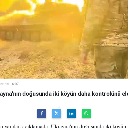
rtesi 16:07
na'nın doğusunda iki köyün daha kontrolünü ele g
n yapılan açıklamada, Ukrayna'nın doğusunda iki köyün d