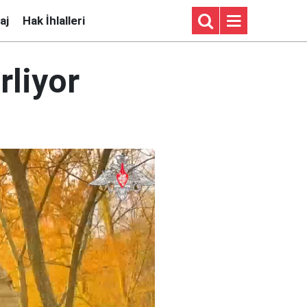
aj
Hak İhlalleri
rliyor