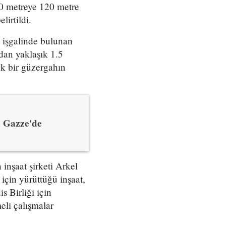
00 metreye 120 metre
irtildi.
 işgalinde bulunan
ndan yaklaşık 1.5
ek bir güzergahın
n Gazze'de
inşaat şirketi Arkel
 için yürüttüğü inşaat,
s Birliği için
eli çalışmalar