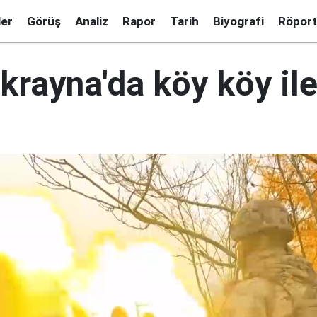
ler
Görüş
Analiz
Rapor
Tarih
Biyografi
Röport
rayna'da köy köy ile