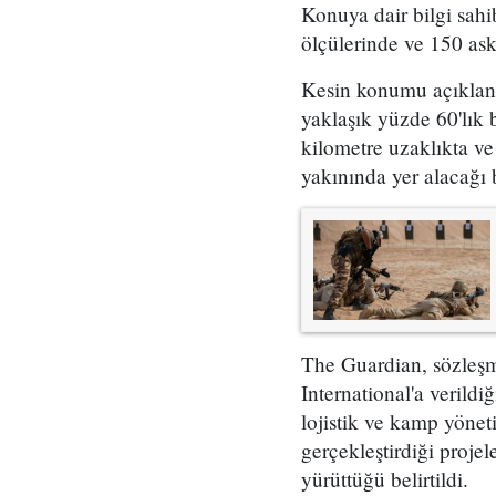
Konuya dair bilgi sah
ölçülerinde ve 150 ask
Kesin konumu açıklanm
yaklaşık yüzde 60'lık 
kilometre uzaklıkta ve
yakınında yer alacağı b
The Guardian, sözleşm
International'a verildi
lojistik ve kamp yönet
gerçekleştirdiği proje
yürüttüğü belirtildi.