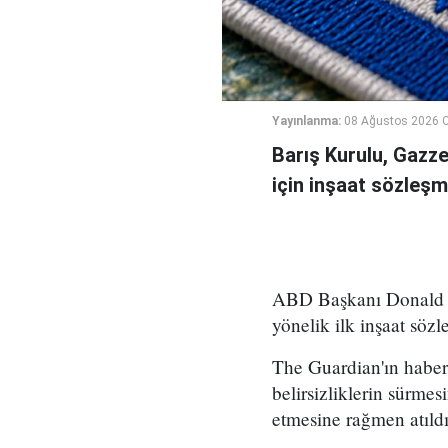
Yayınlanma:
08 Ağustos 2026 C
Barış Kurulu, Gazz
için inşaat sözleşm
ABD Başkanı Donald Tr
yönelik ilk inşaat sözl
The Guardian'ın haber
belirsizliklerin sürme
etmesine rağmen atıldı