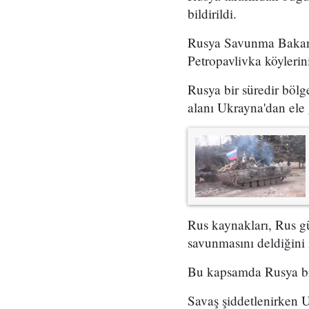
bildirildi.
Rusya Savunma Bakanl
Petropavlivka köylerini
Rusya bir süredir böl
alanı Ukrayna'dan ele 
Rus kaynakları, Rus g
savunmasını deldiğini 
Bu kapsamda Rusya bir
Savaş şiddetlenirken U