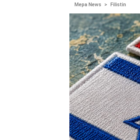
Mepa News
>
Filistin