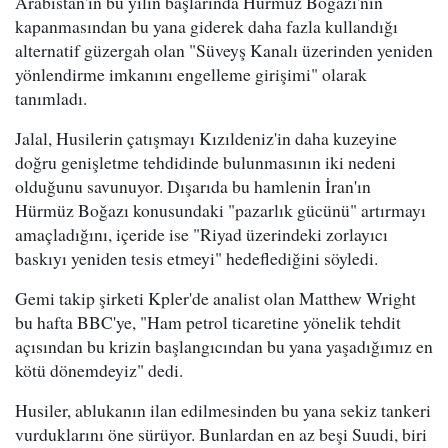
Arabistan'ın bu yılın başlarında Hürmüz Boğazı'nın
kapanmasından bu yana giderek daha fazla kullandığı
alternatif güzergah olan "Süveyş Kanalı üzerinden yeniden
yönlendirme imkanını engelleme girişimi" olarak
tanımladı.
Jalal, Husilerin çatışmayı Kızıldeniz'in daha kuzeyine
doğru genişletme tehdidinde bulunmasının iki nedeni
olduğunu savunuyor. Dışarıda bu hamlenin İran'ın
Hürmüz Boğazı konusundaki "pazarlık gücünü" artırmayı
amaçladığını, içeride ise "Riyad üzerindeki zorlayıcı
baskıyı yeniden tesis etmeyi" hedeflediğini söyledi.
Gemi takip şirketi Kpler'de analist olan Matthew Wright
bu hafta BBC'ye, "Ham petrol ticaretine yönelik tehdit
açısından bu krizin başlangıcından bu yana yaşadığımız en
kötü dönemdeyiz" dedi.
Husiler, ablukanın ilan edilmesinden bu yana sekiz tankeri
vurduklarını öne sürüyor. Bunlardan en az beşi Suudi, biri