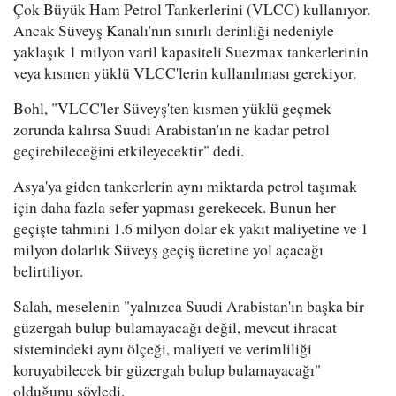
Çok Büyük Ham Petrol Tankerlerini (VLCC) kullanıyor.
Ancak Süveyş Kanalı'nın sınırlı derinliği nedeniyle
yaklaşık 1 milyon varil kapasiteli Suezmax tankerlerinin
veya kısmen yüklü VLCC'lerin kullanılması gerekiyor.
Bohl, "VLCC'ler Süveyş'ten kısmen yüklü geçmek
zorunda kalırsa Suudi Arabistan'ın ne kadar petrol
geçirebileceğini etkileyecektir" dedi.
Asya'ya giden tankerlerin aynı miktarda petrol taşımak
için daha fazla sefer yapması gerekecek. Bunun her
geçişte tahmini 1.6 milyon dolar ek yakıt maliyetine ve 1
milyon dolarlık Süveyş geçiş ücretine yol açacağı
belirtiliyor.
Salah, meselenin "yalnızca Suudi Arabistan'ın başka bir
güzergah bulup bulamayacağı değil, mevcut ihracat
sistemindeki aynı ölçeği, maliyeti ve verimliliği
koruyabilecek bir güzergah bulup bulamayacağı"
olduğunu söyledi.