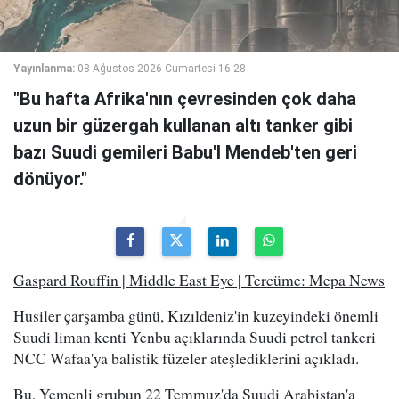
Yayınlanma:
08 Ağustos 2026 Cumartesi 16:28
"Bu hafta Afrika'nın çevresinden çok daha
uzun bir güzergah kullanan altı tanker gibi
bazı Suudi gemileri Babu'l Mendeb'ten geri
dönüyor."
Gaspard Rouffin | Middle East Eye | Tercüme: Mepa News
Husiler çarşamba günü, Kızıldeniz'in kuzeyindeki önemli
Suudi liman kenti Yenbu açıklarında Suudi petrol tankeri
NCC Wafaa'ya balistik füzeler ateşlediklerini açıkladı.
Bu, Yemenli grubun 22 Temmuz'da Suudi Arabistan'a