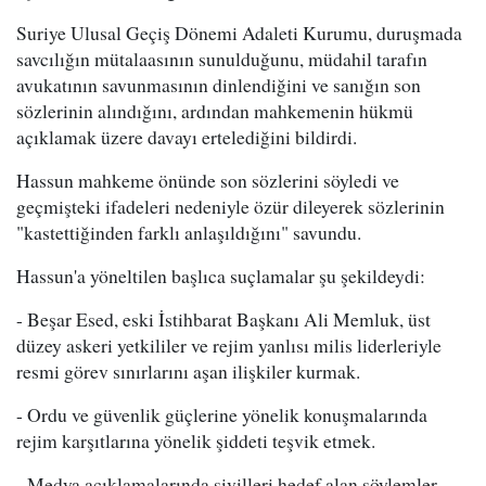
Suriye Ulusal Geçiş Dönemi Adaleti Kurumu, duruşmada
savcılığın mütalaasının sunulduğunu, müdahil tarafın
avukatının savunmasının dinlendiğini ve sanığın son
sözlerinin alındığını, ardından mahkemenin hükmü
açıklamak üzere davayı ertelediğini bildirdi.
Hassun mahkeme önünde son sözlerini söyledi ve
geçmişteki ifadeleri nedeniyle özür dileyerek sözlerinin
"kastettiğinden farklı anlaşıldığını" savundu.
Hassun'a yöneltilen başlıca suçlamalar şu şekildeydi:
- Beşar Esed, eski İstihbarat Başkanı Ali Memluk, üst
düzey askeri yetkililer ve rejim yanlısı milis liderleriyle
resmi görev sınırlarını aşan ilişkiler kurmak.
- Ordu ve güvenlik güçlerine yönelik konuşmalarında
rejim karşıtlarına yönelik şiddeti teşvik etmek.
- Medya açıklamalarında sivilleri hedef alan söylemler