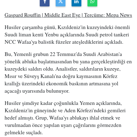
Gaspard Rouffin | Middle East Eye | Tercüme: Mepa News
Husiler çarşamba günü, Kızıldeniz'in kuzeyindeki önemli
Suudi liman kenti Yenbu açıklarında Suudi petrol tankeri
NCC Wafaa'ya balistik füzeler ateşlediklerini açıkladı.
Bu, Yemenli grubun 22 Temmuz'da Suudi Arabistan'a
yönelik abluka başlatmasından bu yana gerçekleştirdiği en
kuzeydeki saldırı oldu. Analistler, saldırıların kuzeye,
Mısır ve Süveyş Kanalı'na doğru kaymasının Körfez
krallığı üzerindeki ekonomik baskının artmasına yol
açacağı uyarısında bulunuyor.
Husiler şimdiye kadar çoğunlukla Yemen açıklarında,
Kızıldeniz'in güneyinde ve Aden Körfezi'ndeki gemileri
hedef almıştı. Grup, Wafaa'yı ablukayı ihlal etmek ve
vurulmadan önce yapılan uyarı çağrılarını görmezden
gelmekle suçladı.