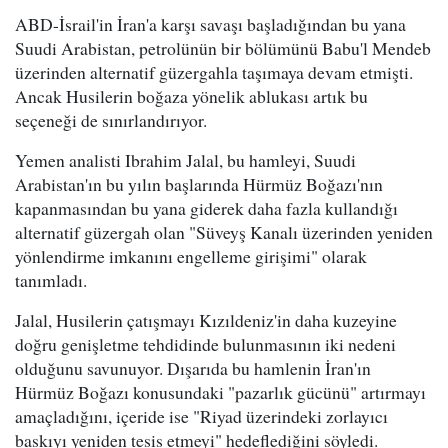
ABD-İsrail'in İran'a karşı savaşı başladığından bu yana
Suudi Arabistan, petrolünün bir bölümünü Babu'l Mendeb
üzerinden alternatif güzergahla taşımaya devam etmişti.
Ancak Husilerin boğaza yönelik ablukası artık bu
seçeneği de sınırlandırıyor.
Yemen analisti Ibrahim Jalal, bu hamleyi, Suudi
Arabistan'ın bu yılın başlarında Hürmüz Boğazı'nın
kapanmasından bu yana giderek daha fazla kullandığı
alternatif güzergah olan "Süveyş Kanalı üzerinden yeniden
yönlendirme imkanını engelleme girişimi" olarak
tanımladı.
Jalal, Husilerin çatışmayı Kızıldeniz'in daha kuzeyine
doğru genişletme tehdidinde bulunmasının iki nedeni
olduğunu savunuyor. Dışarıda bu hamlenin İran'ın
Hürmüz Boğazı konusundaki "pazarlık gücünü" artırmayı
amaçladığını, içeride ise "Riyad üzerindeki zorlayıcı
baskıyı yeniden tesis etmeyi" hedeflediğini söyledi.