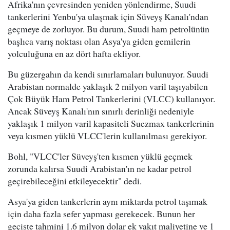
Afrika'nın çevresinden yeniden yönlendirme, Suudi
tankerlerini Yenbu'ya ulaşmak için Süveyş Kanalı'ndan
geçmeye de zorluyor. Bu durum, Suudi ham petrolünün
başlıca varış noktası olan Asya'ya giden gemilerin
yolculuğuna en az dört hafta ekliyor.
Bu güzergahın da kendi sınırlamaları bulunuyor. Suudi
Arabistan normalde yaklaşık 2 milyon varil taşıyabilen
Çok Büyük Ham Petrol Tankerlerini (VLCC) kullanıyor.
Ancak Süveyş Kanalı'nın sınırlı derinliği nedeniyle
yaklaşık 1 milyon varil kapasiteli Suezmax tankerlerinin
veya kısmen yüklü VLCC'lerin kullanılması gerekiyor.
Bohl, "VLCC'ler Süveyş'ten kısmen yüklü geçmek
zorunda kalırsa Suudi Arabistan'ın ne kadar petrol
geçirebileceğini etkileyecektir" dedi.
Asya'ya giden tankerlerin aynı miktarda petrol taşımak
için daha fazla sefer yapması gerekecek. Bunun her
geçişte tahmini 1.6 milyon dolar ek yakıt maliyetine ve 1