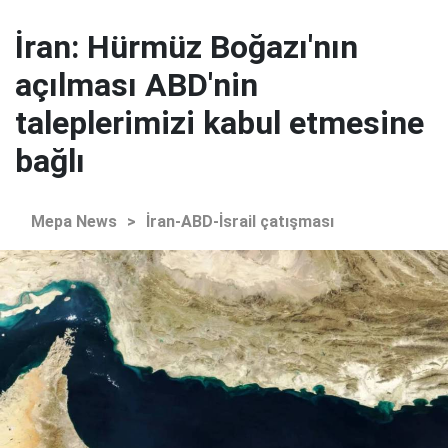
İran: Hürmüz Boğazı'nın
açılması ABD'nin
taleplerimizi kabul etmesine
bağlı
Mepa News
>
İran-ABD-İsrail çatışması