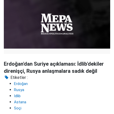
Erdoğan'dan Suriye açıklaması: İdlib'dekiler
direnişçi, Rusya anlaşmalara sadık değil
Etiketler :
Erdoğan
Rusya
Idlib
Astana
Soçi