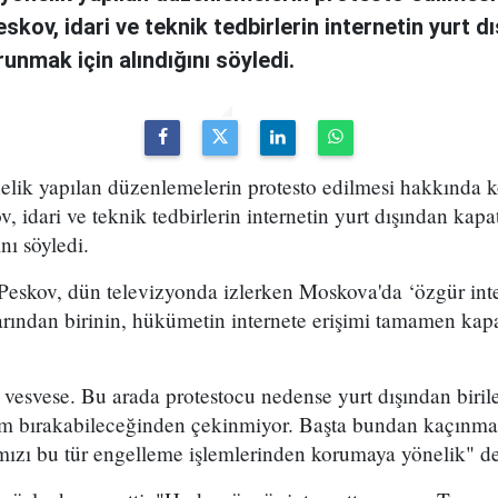
kov, idari ve teknik tedbirlerin internetin yurt d
runmak için alındığını söyledi.
nelik yapılan düzenlemelerin protesto edilmesi hakkında
idari ve teknik tedbirlerin internetin yurt dışından kapat
nı söyledi.
eskov, dün televizyonda izlerken Moskova'da ‘özgür inter
arından birinin, hükümetin internete erişimi tamamen kap
 vesvese. Bu arada protestocu nedense yurt dışından biri
um bırakabileceğinden çekinmiyor. Başta bundan kaçınm
mızı bu tür engelleme işlemlerinden korumaya yönelik" de