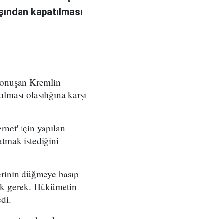
ışından kapatılması
 konuşan Kremlin
ılması olasılığına karşı
net' için yapılan
atmak istediğini
lerinin düğmeye basıp
ak gerek. Hükümetin
di.