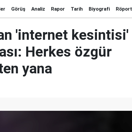
ler
Görüş
Analiz
Rapor
Tarih
Biyografi
Röport
n 'internet kesintisi'
ası: Herkes özgür
tten yana