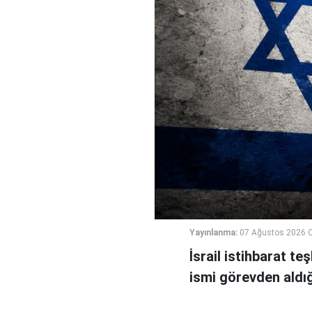
Yayınlanma:
07 Ağustos 2026 
İsrail istihbarat te
ismi görevden aldığı 