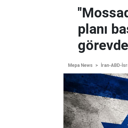
"Mossad'
planı ba
görevden
Mepa News
>
İran-ABD-İsr