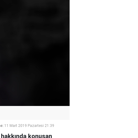
e:
11 Mart 2019 Pazartesi 21:39
i hakkında konuşan