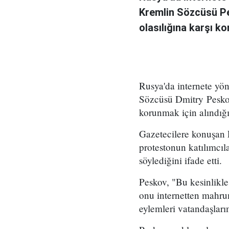
Kremlin Sözcüsü Pes
olasılığına karşı ko
Rusya'da internete yö
Sözcüsü Dmitry Peskov, 
korunmak için alındığı
Gazetecilere konuşan P
protestonun katılımcıl
söylediğini ifade etti.
Peskov, "Bu kesinlikle
onu internetten mahr
eylemleri vatandaşları