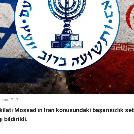
Cuma 17:17
şkilatı Mossad'ın İran konusundaki başarısızlık se
bildirildi.