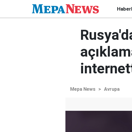
Haber
Rusya'da
açıklam
interne
Mepa News
>
Avrupa