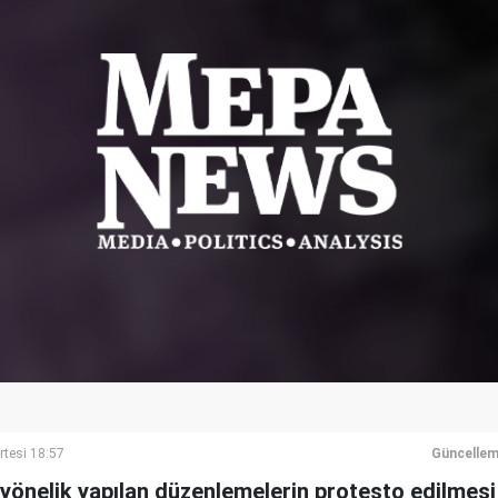
rtesi 18:57
Güncellem
 yönelik yapılan düzenlemelerin protesto edilmes