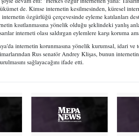
şöyle devam etti: "Herkes özgür internetten yana: Tasarın
hükümet de. Kimse internetin kesilmesinden, küresel inter
 internetin özgürlüğü çerçevesinde eyleme katılanları 
ernetin kısıtlanmasına yönelik olduğu şeklindeki yanlış anl
sarılar interneti olası saldırgan eylemlere karşı koruma am
a'da internetin korunmasına yönelik kurumsal, idari ve t
mimarlarından Rus senatör Andrey Klişas, bunun internetin 
urulmasını sağlayacağını ifade etti.