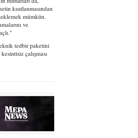
ın mimarları da,
netin kısıtlanmasından
desteklemek mümkün.
amalarını ve
açlı."
eknik tedbir paketini
kesintisiz çalışması