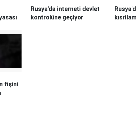
Rusya'da interneti devlet
Rusya'd
 yasası
kontrolüne geçiyor
kısıtla
n fişini
a