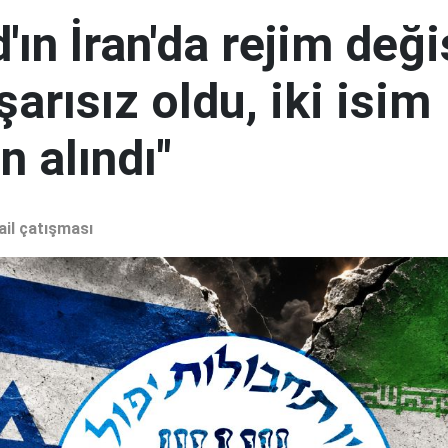
ın İran'da rejim deği
şarısız oldu, iki isim
 alındı"
ail çatışması