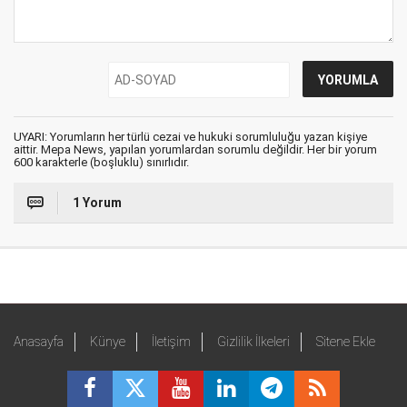
UYARI: Yorumların her türlü cezai ve hukuki sorumluluğu yazan kişiye
aittir. Mepa News, yapılan yorumlardan sorumlu değildir. Her bir yorum
600 karakterle (boşluklu) sınırlıdır.
1 Yorum
Anasayfa
Künye
İletişim
Gizlilik İlkeleri
Sitene Ekle