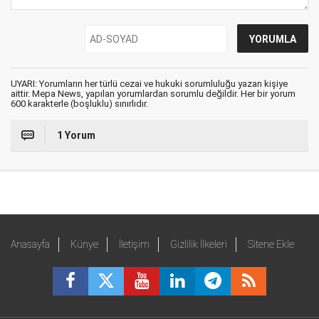
UYARI: Yorumların her türlü cezai ve hukuki sorumluluğu yazan kişiye
aittir. Mepa News, yapılan yorumlardan sorumlu değildir. Her bir yorum
600 karakterle (boşluklu) sınırlıdır.
1 Yorum
Anasayfa
Künye
İletişim
Gizlilik İlkeleri
Sitene Ekle