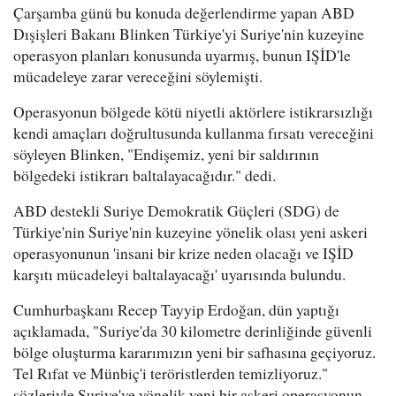
Çarşamba günü bu konuda değerlendirme yapan ABD
Dışişleri Bakanı Blinken Türkiye'yi Suriye'nin kuzeyine
operasyon planları konusunda uyarmış, bunun IŞİD'le
mücadeleye zarar vereceğini söylemişti.
Operasyonun bölgede kötü niyetli aktörlere istikrarsızlığı
kendi amaçları doğrultusunda kullanma fırsatı vereceğini
söyleyen Blinken, "Endişemiz, yeni bir saldırının
bölgedeki istikrarı baltalayacağıdır." dedi.
ABD destekli Suriye Demokratik Güçleri (SDG) de
Türkiye'nin Suriye'nin kuzeyine yönelik olası yeni askeri
operasyonunun 'insani bir krize neden olacağı ve IŞİD
karşıtı mücadeleyi baltalayacağı' uyarısında bulundu.
Cumhurbaşkanı Recep Tayyip Erdoğan, dün yaptığı
açıklamada, "Suriye'da 30 kilometre derinliğinde güvenli
bölge oluşturma kararımızın yeni bir safhasına geçiyoruz.
Tel Rıfat ve Münbiç'i teröristlerden temizliyoruz."
sözleriyle Suriye'ye yönelik yeni bir askeri operasyonun