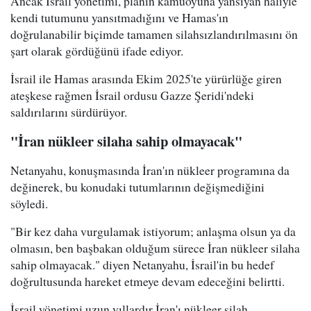
Ancak İsrail yönetimi, planın kamuoyuna yansıyan haliyle
kendi tutumunu yansıtmadığını ve Hamas'ın
doğrulanabilir biçimde tamamen silahsızlandırılmasını ön
şart olarak gördüğünü ifade ediyor.
İsrail ile Hamas arasında Ekim 2025'te yürürlüğe giren
ateşkese rağmen İsrail ordusu Gazze Şeridi'ndeki
saldırılarını sürdürüyor.
"İran nükleer silaha sahip olmayacak"
Netanyahu, konuşmasında İran'ın nükleer programına da
değinerek, bu konudaki tutumlarının değişmediğini
söyledi.
"Bir kez daha vurgulamak istiyorum; anlaşma olsun ya da
olmasın, ben başbakan olduğum sürece İran nükleer silaha
sahip olmayacak." diyen Netanyahu, İsrail'in bu hedef
doğrultusunda hareket etmeye devam edeceğini belirtti.
İsrail yönetimi uzun yıllardır İran'ı nükleer silah