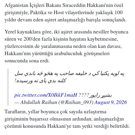
Afganistan İçişleri Bakanı Siraceddin Hakkani'nin özel
girişimiyle, Paktika ve Host vilayetlerinde yaklaşık 100
yıldır devam eden aşiret anlaşmazlığı barışla sonuçlandı.
Yerel kaynaklara göre, iki aşiret arasında nesiller boyunca
süren ve 200'den fazla kişinin hayatını kaybetmesine,
yüzlercesinin de yaralanmasına neden olan kan davası,
Hakkani'nin yürüttüğü arabuluculuk görüşmeleri
sonucunda sona erdi.
په لویه پکتیا کې د خلیفه صاحب په هڅو څه باندې سل
کلنه بدي پای ته ورسېده!
pic.twitter.com/X0IkkF1maH
بشپړ راپور????
— Abdullah Raihan (@Raihan_093)
August 9, 2026
Tarafların, yıllar boyunca çok sayıda uzlaştırma
girişiminin başarısız olmasının ardından, anlaşmazlığın
çözümü konusunda Hakkani'ye tam yetki verdiği belirtildi.